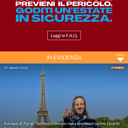
Master
Formazione
Leggi le F.A.Q.
GUG
IN EVIDENZA
Scuole Nuoto
07 Agosto 2026
FONDO
Propaganda
Centri Federali
Area Legislativa
Europei di Parigi. Taddeucci bronzo nella knockout sprint. Quarto