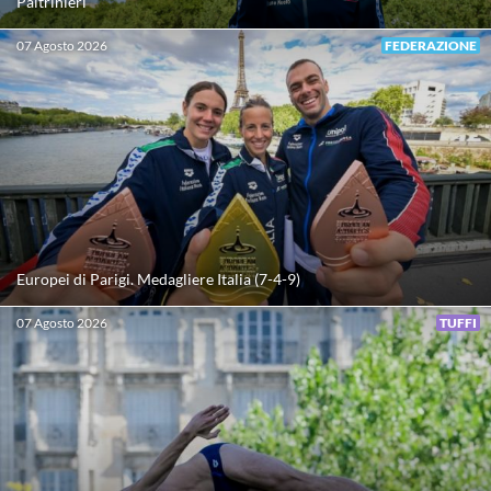
Paltrinieri
Protezione Civile
07 Agosto 2026
FEDERAZIONE
Qualità
Sostenibilità
Privacy
Europei di Parigi. Medagliere Italia (7-4-9)
Cookie Policy
07 Agosto 2026
TUFFI
Archivio News
Flash News