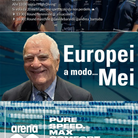
Alle 13:00 inizia l’High Diving!
Si vola da 20 metri per uno spettacolo da non perdere. 🔥
👩 13:30 | Round femminile @_elisacosetti_
👨 16:00 | Round maschile @davidebaraldii @andrea_barnaba