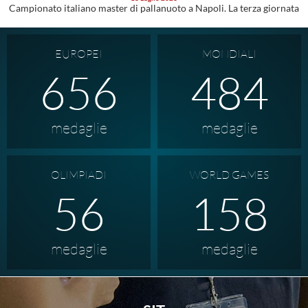
Campionato italiano master di pallanuoto a Napoli. La terza giornata
EUROPEI
MONDIALI
946
484
medaglie
medaglie
OLIMPIADI
WORLD GAMES
56
158
medaglie
medaglie