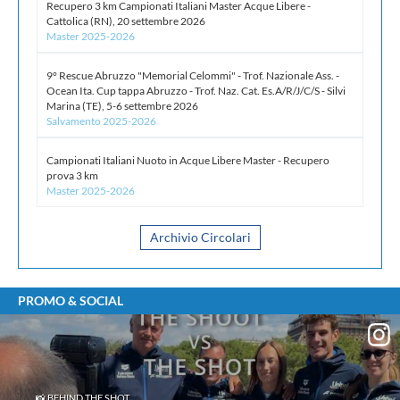
Recupero 3 km Campionati Italiani Master Acque Libere -
Allievi C maschile - Notiziario n.1 del 20.07.2026
Cattolica (RN), 20 settembre 2026
Master 2025-2026
20 Luglio 2026 -
Giudice Sportivo Nazionale - Provvedimenti
Allievi femminile - Notiziario n.2 del 20.07.2026
9° Rescue Abruzzo "Memorial Celommi" - Trof. Nazionale Ass. -
Ocean Ita. Cup tappa Abruzzo - Trof. Naz. Cat. Es.A/R/J/C/S - Silvi
20 Luglio 2026 -
Giudice Sportivo Nazionale - Provvedimenti
Marina (TE), 5-6 settembre 2026
Allievi A maschile - Notiziario n.4 del 20.07.2026
Salvamento 2025-2026
Campionati Italiani Nuoto in Acque Libere Master - Recupero
Archivio Giustizia
prova 3 km
Master 2025-2026
Archivio Circolari
PROMO & SOCIAL
📸 BEHIND THE SHOT