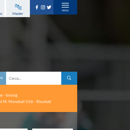
to
Master
va
ze - timing
 M. Mondiali U16 - Risultati