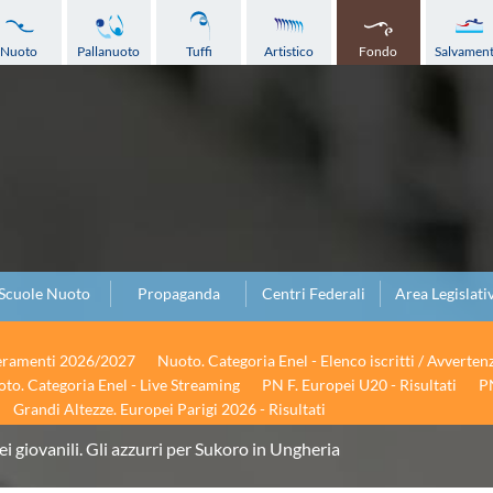
Nuoto
Pallanuoto
Tuffi
Artistico
Fondo
Salvamen
Scuole Nuoto
Propaganda
Centri Federali
Area Legislati
seramenti 2026/2027
Nuoto. Categoria Enel - Elenco iscritti / Avverten
to. Categoria Enel - Live Streaming
PN F. Europei U20 - Risultati
PN
Grandi Altezze. Europei Parigi 2026 - Risultati
i giovanili. Gli azzurri per Sukoro in Ungheria