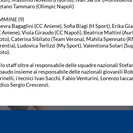
tano Tammaro (Olimpic Napoli)
MMINE (9)
evra Bagaglini (CC Aniene), Sofia Biagi (H Sport), Erika Gi
 Aniene), Viola Giraudo (CC Napoli), Beatrice Maltini (Aur
to), Caterina Sibilato (Team Verona), Mahila Spennato (
rentia), Ludovica Terlizzi (My Sport), Valentiona Solari (S
to).
lo staff oltre al responsabile delle squadre nazionali Stefa
audo insieme al responsabile delle nazionali giovanili Ro
inelli, i tecnici Ivan Sacchi, Fabio Venturini, Lorenzo Iaccar
ico Sergio Crescenzi.