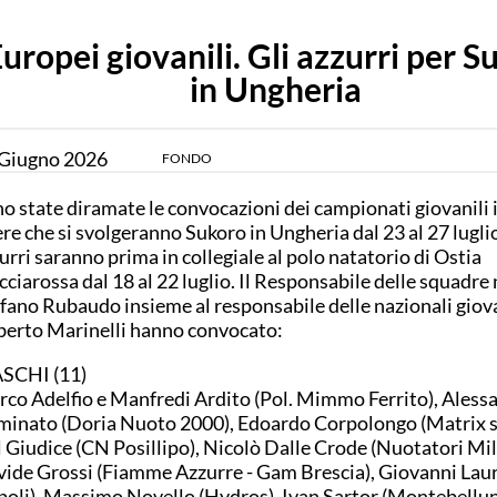
uropei giovanili. Gli azzurri per S
in Ungheria
Giugno
2026
FONDO
o state diramate le convocazioni dei campionati giovanili 
ere che si svolgeranno Sukoro in Ungheria dal 23 al 27 luglio
urri saranno prima in collegiale al polo natatorio di Ostia
cciarossa dal 18 al 22 luglio. Il Responsabile delle squadre 
fano Rubaudo insieme al responsabile delle nazionali giova
erto Marinelli hanno convocato:
SCHI (11)
co Adelfio e Manfredi Ardito (Pol. Mimmo Ferrito), Aless
inato (Doria Nuoto 2000), Edoardo Corpolongo (Matrix sr
 Giudice (CN Posillipo), Nicolò Dalle Crode (Nuotatori Mil
ide Grossi (Fiamme Azzurre - Gam Brescia), Giovanni Laur
oli), Massimo Novello (Hydros), Ivan Sartor (Montebellun