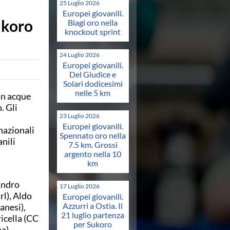
25 Luglio 2026
Europei giovanili.
ukoro
Biagi oro nella
knockout sprint
24 Luglio 2026
Europei giovanili.
Del Giudice e
Solari dodicesimi
nelle 5 km
in acque
. Gli
23 Luglio 2026
Europei giovanili.
nazionali
Spennato oro nella
nili
7.5 km. Grossi
argento nella 10
km
andro
17 Luglio 2026
l), Aldo
Europei giovanili.
Azzurri a Ostia. Il
anesi),
21 luglio partenza
icella (CC
per Sukoro
a),