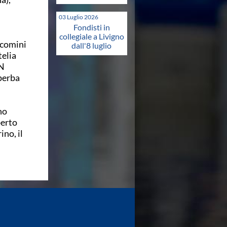
03 Luglio 2026
Fondisti in
collegiale a Livigno
acomini
dall'8 luglio
telia
RN
uperba
no
berto
ino, il