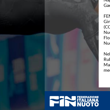
Campionato A2 Maschile
Gae
Campionato A2 Femminile
Campionato B Maschile
FE
Storico Campionati 2003-2017
Gin
Finali Giovanili
(CC
Trofei delle Regioni
Nuo
CoMeN Cup
Flo
News
Nuo
Flash News
Waterpolo Channel
Nel
Tuffi
Rub
Eventi
Mar
Norme e documenti
med
Risultati e Classifiche
Azzurri
News
Flash News
Artistico
Eventi
Norme e documenti
Risultati e Classifiche