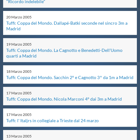
"Ricordo indelebile"
Master
20
Marzo
2005
Tuffi: Coppa del Mondo. Dallapé-Batki seconde nel sincro 3m a
Madrid
Formazione
19
Marzo
2005
GUG
Tuffi: Coppa del Mondo. La Cagnotto e Benedetti-Dell'Uomo
quarti a Madrid
Scuole Nuoto
18
Marzo
2005
Tuffi: Coppa del Mondo. Sacchin 2° e Cagnotto 3^ da 1m a Madrid
Propaganda
17
Marzo
2005
Tuffi: Coppa del Mondo. Nicola Marconi 4° dai 3m a Madrid
Centri Federali
17
Marzo
2005
Tuffi: l' Italjrs in collegiale a Trieste dal 24 marzo
Area Legislativa
13
Marzo
2005