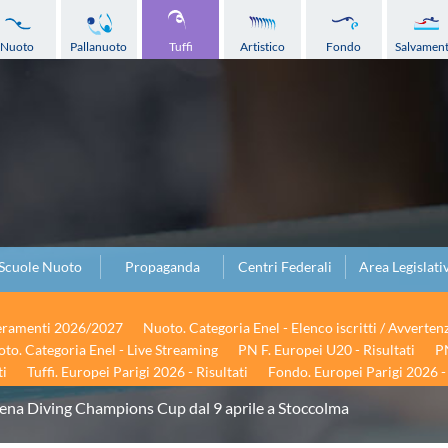
Nuoto
Pallanuoto
Tuffi
Artistico
Fondo
Salvamen
Scuole Nuoto
Propaganda
Centri Federali
Area Legislati
seramenti 2026/2027
Nuoto. Categoria Enel - Elenco iscritti / Avverten
to. Categoria Enel - Live Streaming
PN F. Europei U20 - Risultati
PN
ti
Tuffi. Europei Parigi 2026 - Risultati
Fondo. Europei Parigi 2026 - 
rena Diving Champions Cup dal 9 aprile a Stoccolma