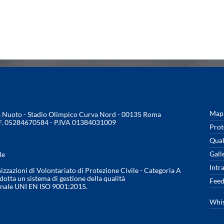
Mapp
na Nuoto - Stadio Olimpico Curva Nord - 00135 Roma
.F. 05284670584 - P.IVA 01384031009
Prot
Qual
Gall
le
Intr
nizzazioni di Volontariato di Protezione Civile - Categoria A
otta un sistema di gestione della qualità
Feed
onale UNI EN ISO 9001:2015.
Whis