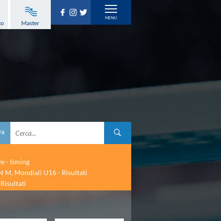
to
Master
va
ze - timing
 M. Mondiali U16 - Risultati
Risultati