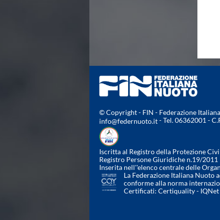
Campionato A2 Maschile
Campionato A2 Femminile
Campionato B Maschile
Storico Campionati 2003-2017
Finali Giovanili
Trofei delle Regioni
CoMeN Cup
News
Flash News
Waterpolo Channel
Tuffi
© Copyright - FIN - Federazione Italia
Eventi
- Tel. 06362001 - C
info@federnuoto.it
Norme e documenti
Risultati e Classifiche
Iscritta al Registro della Protezione Civi
Azzurri
Registro Persone Giuridiche n.19/2011
News
Inserita nell''elenco centrale delle Orga
Flash News
La Federazione Italiana Nuoto ad
conforme alla norma internazi
Artistico
Certificati:
Certiquality
-
IQNet
Eventi
Norme e documenti
Risultati e Classifiche