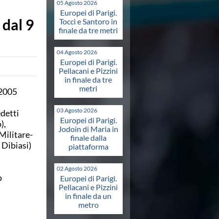
05 Agosto 2026
Europei di Parigi.
 dal 9
Tocci e Santoro in
finale da tre metri
04 Agosto 2026
Europei di Parigi.
Pellacani e Pizzini
in finale da tre
metri
 2005
03 Agosto 2026
edetti
Europei di Parigi.
),
Jodoin di Maria in
Militare-
finale dalla
 Dibiasi)
piattaforma
02 Agosto 2026
o
Europei di Parigi.
Pellacani e Pizzini
in finale da un
metro