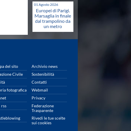
01 Agosto 2026
Europei di Parigi.
Marsaglia in finale
dal trampolino da
un metro
a del sito
Archivio news
ezione Civile
Sostenibilità
ità
Contatti
eria fotografica
Webmail
anet
Privacy
 rss
Federazione
Trasparente
tleblowing
Rivedi le tue scelte
sui cookies