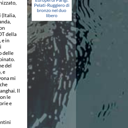
nizzato,
Pelati-Ruggiero di
bronzo nel duo
(Italia,
libero
anda,
uon
DT della
 e in
i
o delle
binato.
he del
, e
vona mi
 che
anghai. Il
on le
orie e
ntini