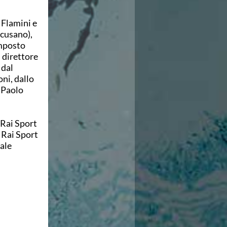
Flamini e
cusano),
omposto
 direttore
 dal
ni, dallo
 Paolo
 Rai Sport
 Rai Sport
nale