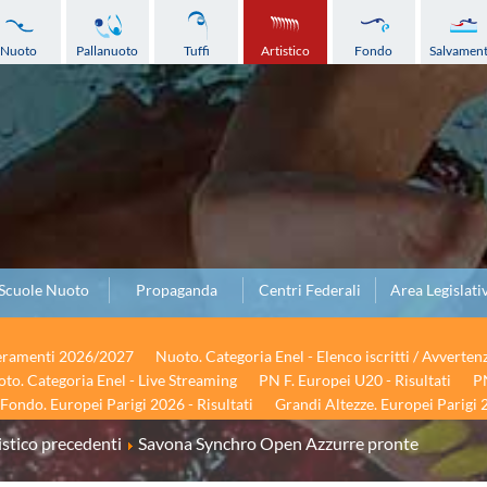
Nuoto
Pallanuoto
Tuffi
Artistico
Fondo
Salvamen
Scuole Nuoto
Propaganda
Centri Federali
Area Legislati
seramenti 2026/2027
Nuoto. Categoria Enel - Elenco iscritti / Avverten
to. Categoria Enel - Live Streaming
PN F. Europei U20 - Risultati
PN
Fondo. Europei Parigi 2026 - Risultati
Grandi Altezze. Europei Parigi 2
stico precedenti
Savona Synchro Open Azzurre pronte