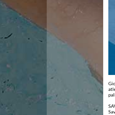
Campionato A2 Maschile
Campionato A2 Femminile
Campionato B Maschile
Storico Campionati 2003-2017
Finali Giovanili
Trofei delle Regioni
CoMeN Cup
News
Flash News
Waterpolo Channel
Tuffi
Eventi
Norme e documenti
Risultati e Classifiche
Azzurri
Gio
News
atl
Flash News
pal
Artistico
Eventi
SA
Norme e documenti
Sav
Risultati e Classifiche