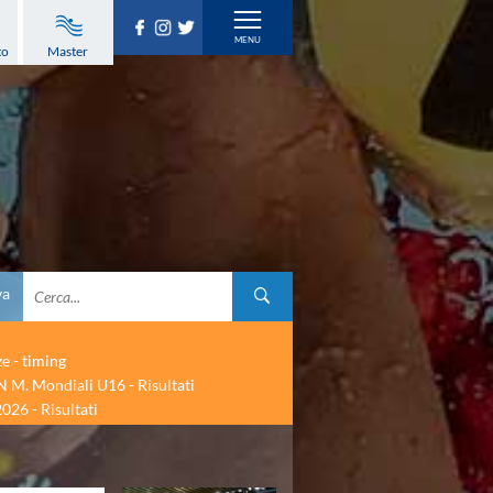
to
Master
va
ze - timing
 M. Mondiali U16 - Risultati
026 - Risultati