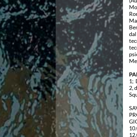
(Au
Campionati Italiani
Mon
Circuito Supermaster
Rom
Calendario Nazionale Fondo
Mar
Norme e documenti
Ben
Risultati e Classifiche
dal
Primati
tec
Graduatorie
tec
Analisi e Approfondimenti
psi
News
Me
Flash News
Formazione
PA
SIT
1; 
Sezione Salvamento
2, 
GUG
Squ
Composizione
Norme e documenti
SA
Formazione
PR
Sedi Regionali e Provinciali
GI
Designazioni Arbitrali
10.
Scuole Nuoto
12