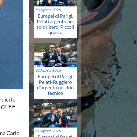
03 Agosto 2026
Europei di Parigi.
Pelati argento nel
solo libero, Piccoli
quarta
02 Agosto 2026
Europei di Parigi.
Pelati-Ruggiero
d'argento nel duo
tecnico
dici le
 gare e
01 Agosto 2026
ina Carlo
Europei di Parigi.