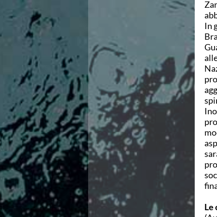
Zan
Azzurri
abb
News
In 
Flash News
Bra
Fondo
Gua
Eventi
all
Grand Prix
Naz
Norme e documenti
pro
Risultati e Classifiche
agg
Primati
spi
Azzurri
Ino
News
pro
Flash News
mod
Salvamento
asp
Eventi
sar
Norme e documenti
pro
Risultati e Classifiche
soc
Albi d'oro - Primati
fin
News
Flash News
Le 
Master