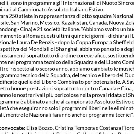
elli, sono in programma gli Internazionali di Nuoto Sincro
inati al Campionato Assoluto Italiano Estivo.
gara 250 atlete in rappresentanza di otto squadre Nazionali 
sile, San Marino, Messico, Kazakistan, Canada, Nuova Zel
ndong - Cina) e 21 società italiane. "Abbiamo svolto un b
enamento a Roma questi ultimi quindici giorni - dichiara il 
ionale Laura De Renzis - dopo la Coppa Europa a Sheffield,
spettiva dei Mondiali di Shanghai, abbiamo pensato a degl
iustamenti soprattutto di ordine coreografico, sostituend
nte nel programma tecnico della Squadra e del Libero Com
ltre, rispetto allo scorso anno, abbiamo cambiato le music
gramma tecnico della Squadra, del tecnico e libero del Duo
ificato quelle del Libero Combinato per potenziarle. A Sa
etto buone prestazioni soprattutto contro Canada e Cina,
anno le nostre rivali più pericolose nella prova iridata di Sh
gramma è abbinato anche al campionato Assoluto Estivo c
ietà che eseguiranno solo i programmi liberi nelle eliminat
ali, mentre le Nazionali faranno anche i programmi tecnici".
convocate:
Elisa Bozzo, Cristina Tempera e Costanza Fiore