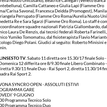
relia Nuoto Unicusano), Beatrice Callegari (Veneto Banca
tebelluna), Camilla Cattaneo e Giulia Lapi (Fiamme Oro
a/Carisa Savona), Francesca Deidda (Promogest), Manila 
iangela Perrupato (Fiamme Oro Roma/Aurelia Nuoto Uni
edetta Re e Sara Sgarzi (Fiamme Oro Roma). Lo staff è c
 coordinatore squadre nazionali Patrizia Giallombardo, dal
nico Laura De Renzis, dai tecnici federali Roberta Farinelli,
nico Yumiko Tomomatsu, dal fisioterapista Flavio Marianto
cologo Diego Polani. Giudici al seguito: Roberto Minisini e
nin.
LINSESTO TV
. Sabato 11 diretta ore 15.30/17 finale Solo -
Domenica 12 differita ore 8/9.30 finale Libero Combinato -
diretta 9.30/11 finale Duo - Rai Sport 2, diretta 11.30/14 fi
adra Rai Sport 2.
VONA SYNCRO OPEN - ASSOLUTI ESTIVI
OGRAMMA GARE
OVEDI’ 9 GIUGNO
00 Programma Tecnico Solo
.00 Programma Tecnico Duo