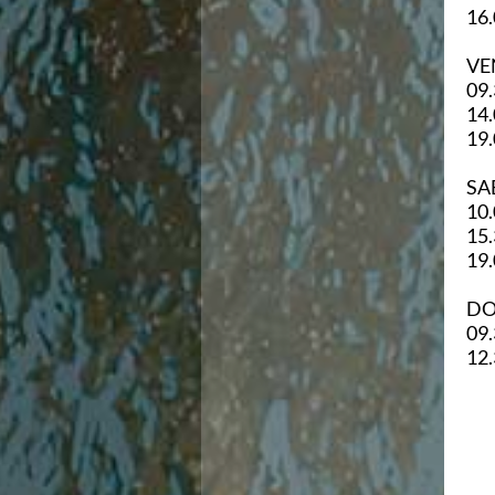
Ricerca Scuole Nuoto
16.
Manuale SNF
Diventa SNF
VE
Propaganda
09.
Norme e documenti
14.
Risultati
19.
Eventi
Centri Federali
SA
C. F. Complesso natatorio Foro Italico
10.
C. F. Polo Acquatico Frecciarossa Ostia
15.
C. F. Unipol BluStadium Pietralata
19.
C. F. Polo Acquatico Enel - Valco San Paolo
C. F. Acerra "Carlo Pedersoli"
DO
C. F. Crotone
09.
C. F. Livorno
12.
C. F. Milano
C. F. Napoli "Felice Scandone"
C.F. Palazzo del Nuoto Torino
C. F. Trieste "Bruno Bianchi"
C. F. Verona "Alberto Castagnetti"
C. F. Viterbo