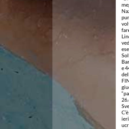
Campionato A2 Maschile
meg
Campionato A2 Femminile
Naz
Campionato B Maschile
pun
Storico Campionati 2003-2017
vol
Finali Giovanili
far
Trofei delle Regioni
Lin
CoMeN Cup
ved
News
ese
Flash News
Sol
Waterpolo Channel
Bar
Tuffi
e 4
Eventi
del
Norme e documenti
FIN
Risultati e Classifiche
giu
Azzurri
“pa
News
26.
Flash News
Sve
Artistico
C’è
Eventi
ier
Norme e documenti
ucr
Risultati e Classifiche