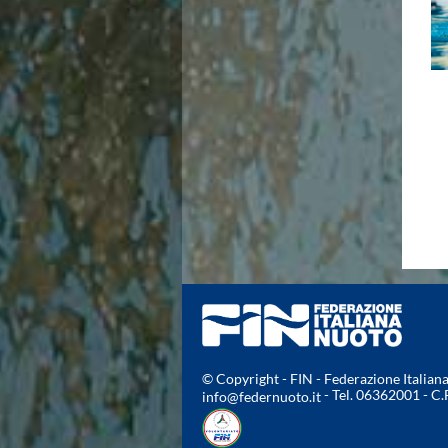
Area Legislativa
Protezione Civile
Qualità
Sostenibilità
Privacy
Cookie Policy
Archivio News
Flash News
Galleria fotografica
Videogallery
Intranet
Webmail
Contatti
Mappa del sito
© Copyright - FIN - Federazione Italia
- Tel. 06362001 - C
info@federnuoto.it