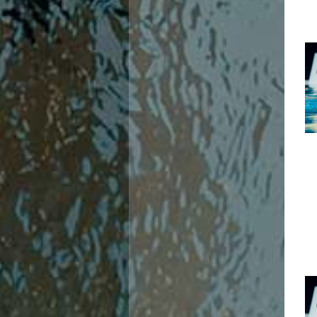
Ricerca Scuole Nuoto
Manuale SNF
Diventa SNF
Propaganda
Norme e documenti
Risultati
Eventi
Centri Federali
C. F. Complesso natatorio Foro Italico
C. F. Polo Acquatico Frecciarossa Ostia
C. F. Unipol BluStadium Pietralata
C. F. Polo Acquatico Enel - Valco San Paolo
C. F. Acerra "Carlo Pedersoli"
C. F. Crotone
C. F. Livorno
C. F. Milano
C. F. Napoli "Felice Scandone"
C.F. Palazzo del Nuoto Torino
C. F. Trieste "Bruno Bianchi"
C. F. Verona "Alberto Castagnetti"
C. F. Viterbo