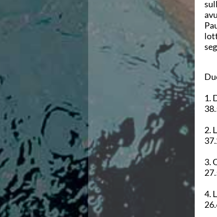
sul
Azzurri
avu
News
Pau
Flash News
lot
Fondo
seg
Eventi
Grand Prix
Norme e documenti
Duo
Risultati e Classifiche
Primati
1. 
Azzurri
38.
News
Flash News
2. 
Salvamento
37.
Eventi
Norme e documenti
3. 
Risultati e Classifiche
27.
Albi d'oro - Primati
News
4. 
Flash News
26.
Master