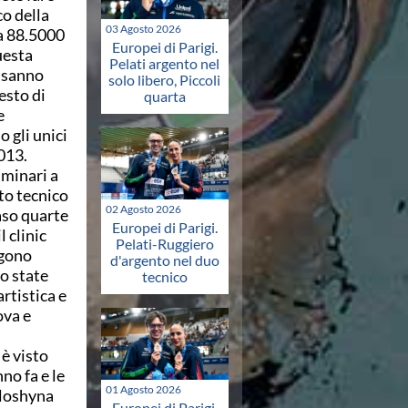
co della
03 Agosto 2026
sa 88.5000
Europei di Parigi.
uesta
Pelati argento nel
o sanno
solo libero, Piccoli
esto di
quarta
e
 gli unici
013.
iminari a
to tecnico
02 Agosto 2026
aso quarte
Europei di Parigi.
 clinic
Pelati-Ruggiero
ngono
d'argento nel duo
o state
tecnico
rtistica e
ova e
 è visto
no fa e le
01 Agosto 2026
oloshyna
Europei di Parigi.