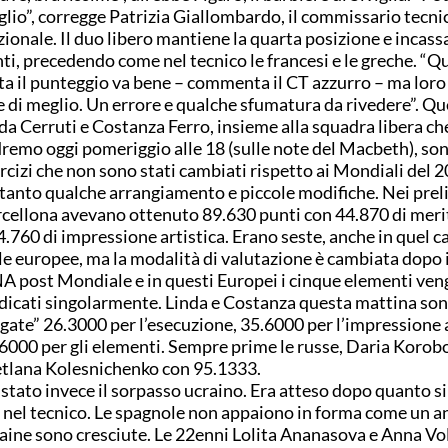
lio”, corregge Patrizia Giallombardo, il commissario tecni
ionale. Il duo libero mantiene la quarta posizione e incas
ti, precedendo come nel tecnico le francesi e le greche. “Q
ta il punteggio va bene – commenta il CT azzurro – ma lor
e di meglio. Un errore e qualche sfumatura da rivedere”. Qu
da Cerruti e Costanza Ferro, insieme alla squadra libera ch
remo oggi pomeriggio alle 18 (sulle note del Macbeth), sono
rcizi che non sono stati cambiati rispetto ai Mondiali del 2
tanto qualche arrangiamento e piccole modifiche. Nei prel
cellona avevano ottenuto 89.630 punti con 44.870 di meri
4.760 di impressione artistica. Erano seste, anche in quel c
le europee, ma la modalità di valutazione è cambiata dopo il
A post Mondiale e in questi Europei i cinque elementi ve
dicati singolarmente. Linda e Costanza questa mattina son
gate” 26.3000 per l’esecuzione, 35.6000 per l’impressione a
6000 per gli elementi. Sempre prime le russe, Daria Korob
tlana Kolesnichenko con 95.1333.
 stato invece il sorpasso ucraino. Era atteso dopo quanto si
i nel tecnico. Le spagnole non appaiono in forma come un an
aine sono cresciute. Le 22enni Lolita Ananasova e Anna V