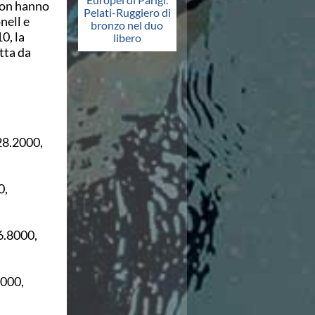
son hanno
Pelati-Ruggiero di
nell e
bronzo nel duo
0, la
libero
utta da
28.2000,
0,
6.8000,
6000,