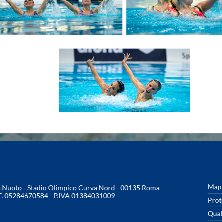
Mapp
na Nuoto - Stadio Olimpico Curva Nord - 00135 Roma
.F. 05284670584 - P.IVA 01384031009
Prot
Qual