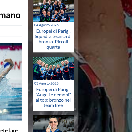
ermano
04 Agosto 2026
Europei di Parigi.
Squadra tecnica di
bronzo. Piccoli
quarta
03 Agosto 2026
Europei di Parigi.
"Angeli e demoni"
al top: bronzo nel
team free
tete fare