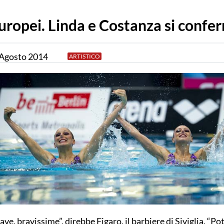
uropei. Linda e Costanza si conf
Agosto
2014
ARTISTICO
ave, bravissime”, direbbe Figaro, il barbiere di Siviglia. “Po