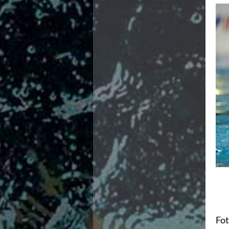
Campionati Italiani
Circuito Supermaster
Calendario Nazionale Fondo
Norme e documenti
Risultati e Classifiche
Primati
Graduatorie
Analisi e Approfondimenti
News
Flash News
Formazione
SIT
Sezione Salvamento
GUG
Composizione
Norme e documenti
Formazione
Sedi Regionali e Provinciali
Designazioni Arbitrali
Scuole Nuoto
Fo