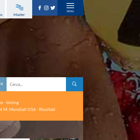
to
Master
va
ze - timing
 M. Mondiali U16 - Risultati