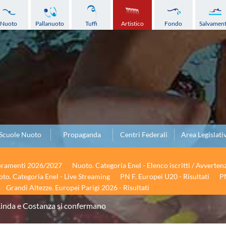
Nuoto
Pallanuoto
Tuffi
Artistico
Fondo
Salvamen
Scuole Nuoto
Propaganda
Centri Federali
Area Legislati
seramenti 2026/2027
Nuoto. Categoria Enel - Elenco iscritti / Avverten
to. Categoria Enel - Live Streaming
PN F. Europei U20 - Risultati
PN
Grandi Altezze. Europei Parigi 2026 - Risultati
Linda e Costanza si confermano