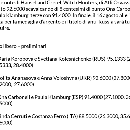
le note di Hansel and Gretel, Witch Hunters, di Atli Orvas
to 92.6000 scavalcando di 8 centesimi di punto Ona Carbo
la Klamburg, terze con 91.4000. In finale, il 16 agosto alle 1
ta per la medaglia d’argento e il titolo di anti-Russia sarà t
uire.
 libero – preliminari
Daria Korobova e Svetlana Kolesnichenko (RUS) 95.1333 (
5333, 28.4000)
Lolita Ananasova e Anna Voloshyna (UKR) 92.6000 (27.800
2000, 27.6000)
Ona Carbonell e Paula Klamburg (ESP) 91.4000 (27.1000, 3
5000)
Linda Cerruti e Costanza Ferro (ITA) 88.5000 (26.3000, 35.
6000)