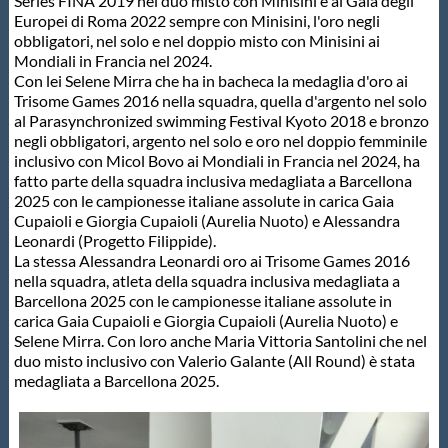
Galleria fotografica
Series FINA 2019 nel duo misto con Minisini e al Gala degli
Europei di Roma 2022 sempre con Minisini, l'oro negli
obbligatori, nel solo e nel doppio misto con Minisini ai
Videogallery
Mondiali in Francia nel 2024.
Con lei Selene Mirra che ha in bacheca la medaglia d'oro ai
Trisome Games 2016 nella squadra, quella d'argento nel solo
Intranet
al Parasynchronized swimming Festival Kyoto 2018 e bronzo
negli obbligatori, argento nel solo e oro nel doppio femminile
inclusivo con Micol Bovo ai Mondiali in Francia nel 2024, ha
Webmail
fatto parte della squadra inclusiva medagliata a Barcellona
2025 con le campionesse italiane assolute in carica Gaia
Cupaioli e Giorgia Cupaioli (Aurelia Nuoto) e Alessandra
Leonardi (Progetto Filippide).
Contatti
La stessa Alessandra Leonardi oro ai Trisome Games 2016
nella squadra, atleta della squadra inclusiva medagliata a
Barcellona 2025 con le campionesse italiane assolute in
Mappa del sito
carica Gaia Cupaioli e Giorgia Cupaioli (Aurelia Nuoto) e
Selene Mirra. Con loro anche Maria Vittoria Santolini che nel
duo misto inclusivo con Valerio Galante (All Round) è stata
medagliata a Barcellona 2025.