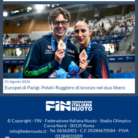
01 Agosto 2026
Europei di Parigi. Pelati-Ruggiero di bronzo nel duo libero
© Copyright - FIN - Federazione Italiana Nuoto - Stadio Olimpico
Curva Nord - 00135 Roma
- Tel. 06362001 - C.F. 05284670584 - P.IVA
info@federnuoto.it
01384031009