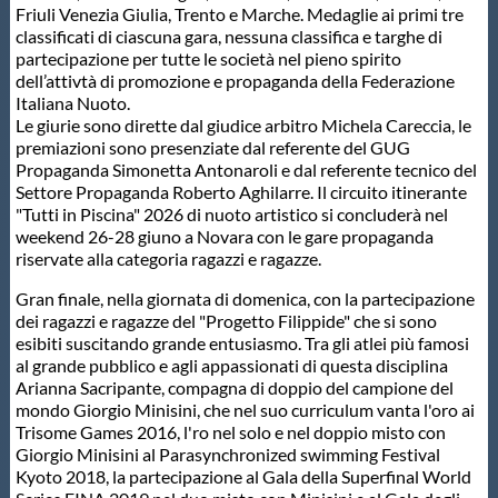
Friuli Venezia Giulia, Trento e Marche. Medaglie ai primi tre
Protezione Civile
classificati di ciascuna gara, nessuna classifica e targhe di
partecipazione per tutte le società nel pieno spirito
dell’attivtà di promozione e propaganda della Federazione
Qualità
Italiana Nuoto.
Le giurie sono dirette dal giudice arbitro Michela Careccia, le
premiazioni sono presenziate dal referente del GUG
Sostenibilità
Propaganda Simonetta Antonaroli e dal referente tecnico del
Settore Propaganda Roberto Aghilarre. Il circuito itinerante
"Tutti in Piscina" 2026 di nuoto artistico si concluderà nel
Privacy
weekend 26-28 giuno a Novara con le gare propaganda
riservate alla categoria ragazzi e ragazze.
Cookie Policy
Gran finale, nella giornata di domenica, con la partecipazione
dei ragazzi e ragazze del "Progetto Filippide" che si sono
esibiti suscitando grande entusiasmo. Tra gli atlei più famosi
Archivio News
al grande pubblico e agli appassionati di questa disciplina
Arianna Sacripante, compagna di doppio del campione del
mondo Giorgio Minisini, che nel suo curriculum vanta l'oro ai
Flash News
Trisome Games 2016, l'ro nel solo e nel doppio misto con
Giorgio Minisini al Parasynchronized swimming Festival
Kyoto 2018, la partecipazione al Gala della Superfinal World