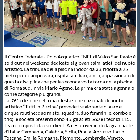
Master
Formazione
GUG
Il Centro Federale - Polo Acquatico ENEL di Valco San Paolo è
sold out nel weekend dedicato ai giovanissimi atleti del nuoto
Scuole Nuoto
artistico. La tribuna della piscina indoor da 33, ridotta a 25
metri per il campo gara, ospita familiari, amici, appassionati di
questa disciplina che per la seconda volta torna nella piscina
di Roma sud, in via Mario Ageno. La prima era stata a gennaio
Propaganda
con le categorie più grandi.
La 39^ edizione della manifestazione nazionale di nuoto
artistico “Tutti in Piscina” prevede tre giorante di gare e
Centri Federali
cinque routine: duo misto, squadra, duo femminile, combo e
trio; le società presenti sono 45, gli atleti 560 e i tecnici 115.
Team composti da esordienti A e B provenienti da gran parte
Area Legislativa
d’Italia: Campania, Calabria, Siclia, Puglia, Abruzzo, Lazio,
Toscana, Emilia Romagna, Piemonte, Lombardia, Veneto,