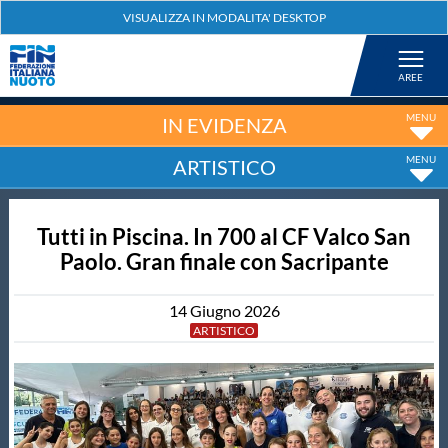
Federazione
Nuoto
IN EVIDENZA
ARTISTICO
Pallanuoto
Tutti in Piscina. In 700 al CF Valco San
Tuffi
Paolo. Gran finale con Sacripante
Artistico
14
Giugno
2026
ARTISTICO
Fondo
Salvamento