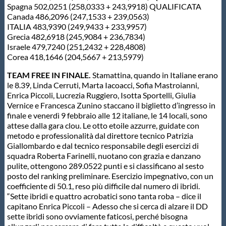
Spagna 502,0251 (258,0333 + 243,9918) QUALIFICATA
Canada 486,2096 (247,1533 + 239,0563)
ITALIA 483,9390 (249,9433 + 233,9957)
Grecia 482,6918 (245,9084 + 236,7834)
Israele 479,7240 (251,2432 + 228,4808)
Corea 418,1646 (204,5667 + 213,5979)
TEAM FREE IN FINALE.
Stamattina, quando in Italiane erano
le 8.39, Linda Cerruti, Marta Iacoacci, Sofia Mastroianni,
Enrica Piccoli, Lucrezia Ruggiero, Isotta Sportelli, Giulia
Vernice e Francesca Zunino staccano il biglietto d’ingresso in
finale e venerdì 9 febbraio alle 12 italiane, le 14 locali, sono
attese dalla gara clou. Le otto etoile azzurre, guidate con
metodo e professionalità dal direttore tecnico Patrizia
Giallombardo e dal tecnico responsabile degli esercizi di
squadra Roberta Farinelli, nuotano con grazia e danzano
pulite, ottengono 289.0522 punti e si classificano al sesto
posto del ranking preliminare. Esercizio impegnativo, con un
coefficiente di 50.1, reso più difficile dal numero di ibridi.
“Sette ibridi e quattro acrobatici sono tanta roba – dice il
capitano Enrica Piccoli – Adesso che si cerca di alzare il DD
sette ibridi sono ovviamente faticosi, perché bisogna