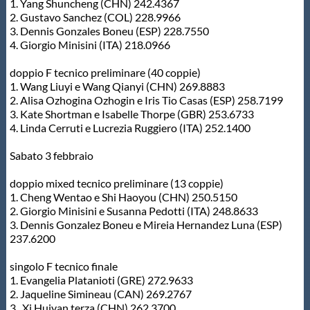
1. Yang Shuncheng (CHN) 242.4367
2. Gustavo Sanchez (COL) 228.9966
3. Dennis Gonzales Boneu (ESP) 228.7550
4. Giorgio Minisini (ITA) 218.0966
doppio F tecnico preliminare (40 coppie)
1. Wang Liuyi e Wang Qianyi (CHN) 269.8883
2. Alisa Ozhogina Ozhogin e Iris Tio Casas (ESP) 258.7199
3. Kate Shortman e Isabelle Thorpe (GBR) 253.6733
4. Linda Cerruti e Lucrezia Ruggiero (ITA) 252.1400
Sabato 3 febbraio
doppio mixed tecnico preliminare (13 coppie)
1. Cheng Wentao e Shi Haoyou (CHN) 250.5150
2. Giorgio Minisini e Susanna Pedotti (ITA) 248.8633
3. Dennis Gonzalez Boneu e Mireia Hernandez Luna (ESP)
237.6200
singolo F tecnico finale
1. Evangelia Platanioti (GRE) 272.9633
2. Jaqueline Simineau (CAN) 269.2767
3. Xi Huiyan terza (CHN) 262.3700