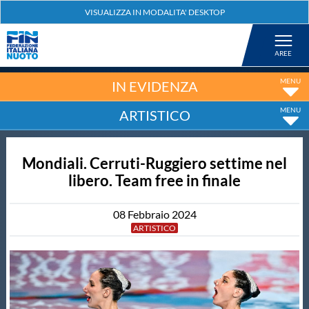
Federazione
Nuoto
IN EVIDENZA
ARTISTICO
Pallanuoto
Mondiali. Cerruti-Ruggiero settime nel
Tuffi
libero. Team free in finale
Artistico
08
Febbraio
2024
ARTISTICO
Fondo
Salvamento