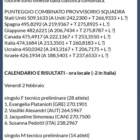
routine sono omesse dalla classifica combinata.
PUNTEGGIO COMBINATO PROVVISORIO SQUADRA
Stati Uniti 509,1633 (A Uniti 242,2300 + T 266,9333 + L ?)
Spagna 495,8292 (A 219,9367 + T 275,8925 + L ?)
Giappone 482,6221 (A 206,7434 + T 275,8787 + L ?)
Canada 475,4917 (A 222,1367 + T 253,3550 + L ?)
Italia 474,1684 (A 213,3501 + T 260,8183 + L ?)
Ucraina 450,0342 (A 243,3167 + T 206,7175 + L ?)
Israele 426,1934 (A 188,5401 + T 237,6533 + L ?)
CALENDARIO E RISULTATI - ora locale (-2 in Italia)
Venerdì 2 febbraio
singolo F tecnico preliminare (28 atlete)
1. Evangelia Platanioti (GRE) 270.1901
2. Vasiliki Alexandri (AUT) 264.5967
3. Jacqueline Simoneau (CAN) 270.7500
6. Susanna Pedotti (ITA) 238.2967
singolo M tecnico preliminare (14 atleti)