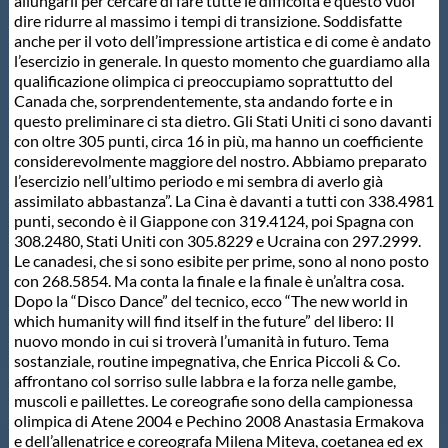
allungarli per cercare di fare tutte le difficoltà e questo vuol
dire ridurre al massimo i tempi di transizione. Soddisfatte
anche per il voto dell’impressione artistica e di come è andato
l’esercizio in generale. In questo momento che guardiamo alla
qualificazione olimpica ci preoccupiamo soprattutto del
Canada che, sorprendentemente, sta andando forte e in
questo preliminare ci sta dietro. Gli Stati Uniti ci sono davanti
con oltre 305 punti, circa 16 in più, ma hanno un coefficiente
considerevolmente maggiore del nostro. Abbiamo preparato
l’esercizio nell’ultimo periodo e mi sembra di averlo già
assimilato abbastanza”. La Cina è davanti a tutti con 338.4981
punti, secondo è il Giappone con 319.4124, poi Spagna con
308.2480, Stati Uniti con 305.8229 e Ucraina con 297.2999.
Le canadesi, che si sono esibite per prime, sono al nono posto
con 268.5854. Ma conta la finale e la finale è un’altra cosa.
Dopo la “Disco Dance” del tecnico, ecco “The new world in
which humanity will find itself in the future” del libero: Il
nuovo mondo in cui si troverà l’umanità in futuro. Tema
sostanziale, routine impegnativa, che Enrica Piccoli & Co.
affrontano col sorriso sulle labbra e la forza nelle gambe,
muscoli e paillettes. Le coreografie sono della campionessa
olimpica di Atene 2004 e Pechino 2008 Anastasia Ermakova
e dell’allenatrice e coreografa Milena Miteva, coetanea ed ex