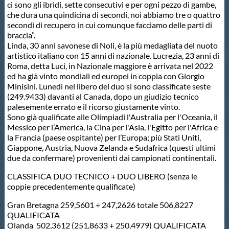
Galleria fotografica
ci sono gli ibridi, sette consecutivi e per ogni pezzo di gambe,
che dura una quindicina di secondi, noi abbiamo tre o quattro
secondi di recupero in cui comunque facciamo delle parti di
Videogallery
braccia”.
Linda, 30 anni savonese di Noli, è la più medagliata del nuoto
artistico italiano con 15 anni di nazionale. Lucrezia, 23 anni di
Intranet
Roma, detta Luci, in Nazionale maggiore è arrivata nel 2022
ed ha già vinto mondiali ed europei in coppia con Giorgio
Minisini. Lunedì nel libero del duo si sono classificate seste
Webmail
(249.9433) davanti al Canada, dopo un giudizio tecnico
palesemente errato e il ricorso giustamente vinto.
Sono già qualificate alle Olimpiadi l'Australia per l'Oceania, il
Contatti
Messico per l’America, la Cina per l'Asia, l'Egitto per l'Africa e
la Francia (paese ospitante) per l’Europa; più Stati Uniti,
Giappone, Austria, Nuova Zelanda e Sudafrica (questi ultimi
Mappa del sito
due da confermare) provenienti dai campionati continentali.
CLASSIFICA DUO TECNICO + DUO LIBERO (senza le
coppie precedentemente qualificate)
Gran Bretagna 259,5601 + 247,2626 totale 506,8227
QUALIFICATA
Olanda 502,3612 (251,8633 + 250,4979) QUALIFICATA