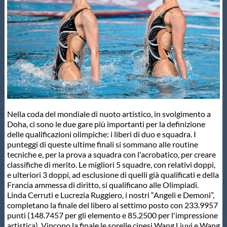
Master
Formazione
GUG
Scuole Nuoto
Nella coda del mondiale di nuoto artistico, in svolgimento a
Doha, ci sono le due gare più importanti per la definizione
delle qualificazioni olimpiche: i liberi di duo e squadra. I
Propaganda
punteggi di queste ultime finali si sommano alle routine
tecniche e, per la prova a squadra con l'acrobatico, per creare
classifiche di merito. Le migliori 5 squadre, con relativi doppi,
Centri Federali
e ulteriori 3 doppi, ad esclusione di quelli già qualificati e della
Francia ammessa di diritto, si qualificano alle Olimpiadi.
Linda Cerruti e Lucrezia Ruggiero, i nostri “Angeli e Demoni”,
completano la finale del libero al settimo posto con 233.9957
Area Legislativa
punti (148.7457 per gli elemento e 85.2500 per l'impressione
artistica). Vincono la finale le sorelle cinesi Wang Liuyi e Wang