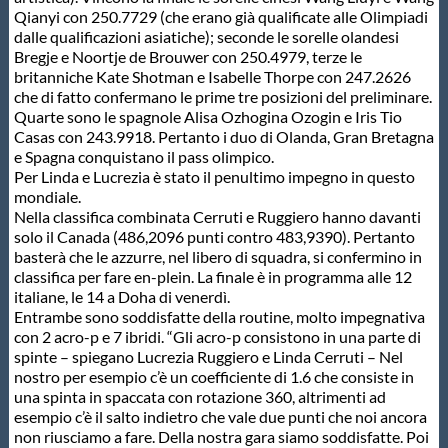
Qianyi con 250.7729 (che erano già qualificate alle Olimpiadi
Protezione Civile
dalle qualificazioni asiatiche); seconde le sorelle olandesi
Bregje e Noortje de Brouwer con 250.4979, terze le
britanniche Kate Shotman e Isabelle Thorpe con 247.2626
Qualità
che di fatto confermano le prime tre posizioni del preliminare.
Quarte sono le spagnole Alisa Ozhogina Ozogin e Iris Tio
Casas con 243.9918. Pertanto i duo di Olanda, Gran Bretagna
Sostenibilità
e Spagna conquistano il pass olimpico.
Per Linda e Lucrezia è stato il penultimo impegno in questo
mondiale.
Privacy
Nella classifica combinata Cerruti e Ruggiero hanno davanti
solo il Canada (486,2096 punti contro 483,9390). Pertanto
basterà che le azzurre, nel libero di squadra, si confermino in
Cookie Policy
classifica per fare en-plein. La finale è in programma alle 12
italiane, le 14 a Doha di venerdì.
Entrambe sono soddisfatte della routine, molto impegnativa
Archivio News
con 2 acro-p e 7 ibridi. “Gli acro-p consistono in una parte di
spinte – spiegano Lucrezia Ruggiero e Linda Cerruti – Nel
nostro per esempio c’è un coefficiente di 1.6 che consiste in
Flash News
una spinta in spaccata con rotazione 360, altrimenti ad
esempio c’è il salto indietro che vale due punti che noi ancora
non riusciamo a fare. Della nostra gara siamo soddisfatte. Poi