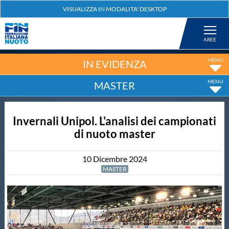
Federazione
Nuoto
IN EVIDENZA
MASTER
Pallanuoto
Invernali Unipol. L'analisi dei campionati
Tuffi
di nuoto master
Artistico
10
Dicembre
2024
MASTER
Fondo
Salvamento