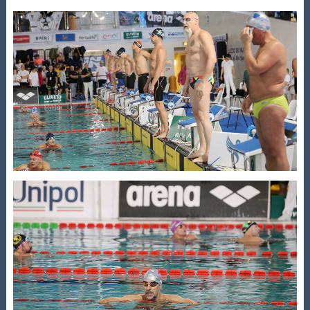
Galleria fotografica
Videogallery
Intranet
Webmail
Contatti
Mappa del sito