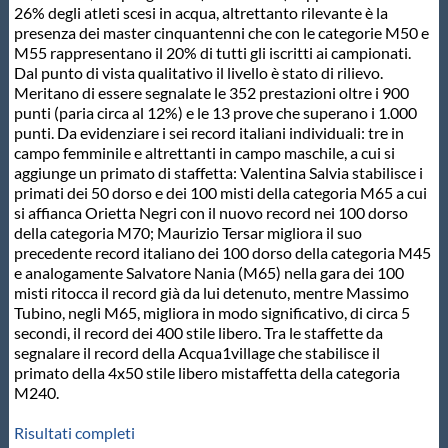
26% degli atleti scesi in acqua, altrettanto rilevante è la
Protezione Civile
presenza dei master cinquantenni che con le categorie M50 e
M55 rappresentano il 20% di tutti gli iscritti ai campionati.
Dal punto di vista qualitativo il livello è stato di rilievo.
Qualità
Meritano di essere segnalate le 352 prestazioni oltre i 900
punti (paria circa al 12%) e le 13 prove che superano i 1.000
punti. Da evidenziare i sei record italiani individuali: tre in
Sostenibilità
campo femminile e altrettanti in campo maschile, a cui si
aggiunge un primato di staffetta: Valentina Salvia stabilisce i
primati dei 50 dorso e dei 100 misti della categoria M65 a cui
Privacy
si affianca Orietta Negri con il nuovo record nei 100 dorso
della categoria M70; Maurizio Tersar migliora il suo
precedente record italiano dei 100 dorso della categoria M45
Cookie Policy
e analogamente Salvatore Nania (M65) nella gara dei 100
misti ritocca il record già da lui detenuto, mentre Massimo
Tubino, negli M65, migliora in modo significativo, di circa 5
Archivio News
secondi, il record dei 400 stile libero. Tra le staffette da
segnalare il record della Acqua1village che stabilisce il
primato della 4x50 stile libero mistaffetta della categoria
Flash News
M240.
Risultati completi