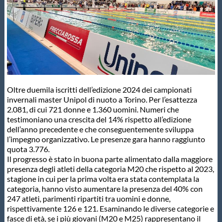
Master
Formazione
GUG
Oltre duemila iscritti dell’edizione 2024 dei campionati
invernali master Unipol di nuoto a Torino. Per l’esattezza
Scuole Nuoto
2.081, di cui 721 donne e 1.360 uomini. Numeri che
testimoniano una crescita del 14% rispetto all’edizione
dell’anno precedente e che conseguentemente sviluppa
l’impegno organizzativo. Le presenze gara hanno raggiunto
Propaganda
quota 3.776.
Il progresso è stato in buona parte alimentato dalla maggiore
presenza degli atleti della categoria M20 che rispetto al 2023,
Centri Federali
stagione in cui per la prima volta era stata contemplata la
categoria, hanno visto aumentare la presenza del 40% con
247 atleti, parimenti ripartiti tra uomini e donne,
Area Legislativa
rispettivamente 126 e 121. Esaminando le diverse categorie e
fasce di età, se i più giovani (M20 e M25) rappresentano il