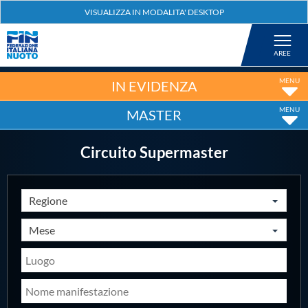
Federazione
Nuoto
IN EVIDENZA
MASTER
Pallanuoto
Circuito Supermaster
Tuffi
Regione
Artistico
Mese
Fondo
Salvamento