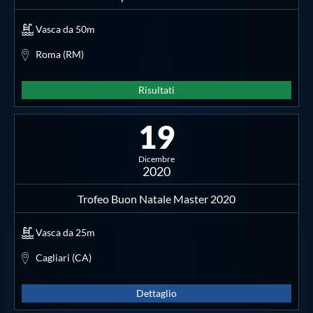
Galleria fotografica
Vasca da 50m
Videogallery
Roma (RM)
Intranet
Risultati
19
Webmail
Dicembre
Contatti
2020
Trofeo Buon Natale Master 2020
Mappa del sito
Vasca da 25m
Cagliari (CA)
Dettaglio