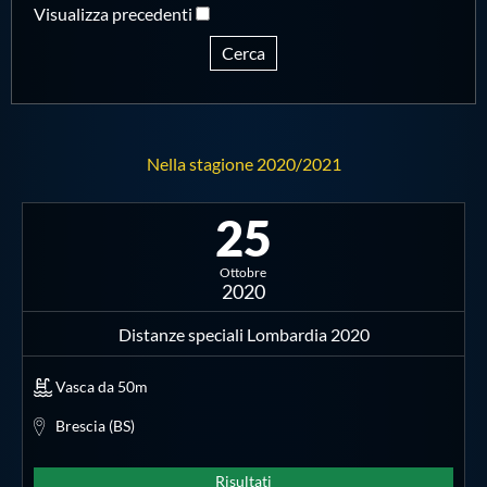
Visualizza precedenti
Master
Cerca
Formazione
Nella stagione 2020/2021
GUG
25
Scuole Nuoto
Ottobre
2020
Propaganda
Distanze speciali Lombardia 2020
Centri Federali
Vasca da 50m
Brescia (BS)
Area Legislativa
Risultati