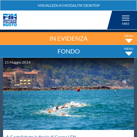
Federazione
Nuoto
IN EVIDENZA
FONDO
Pallanuoto
21
Maggio
2014
Tuffi
Artistico
Fondo
Salvamento
A Castellabate la finale di Coppa LEN