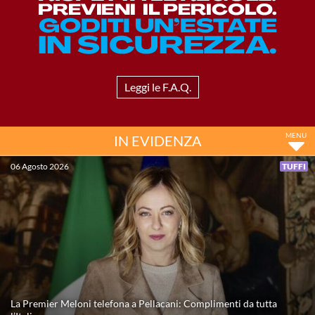
Master
Formazione
Leggi le F.A.Q.
GUG
IN EVIDENZA
Scuole Nuoto
06 Agosto 2026
TUFFI
Propaganda
Centri Federali
Area Legislativa
La Premier Meloni telefona a Pellacani: Complimenti da tutta