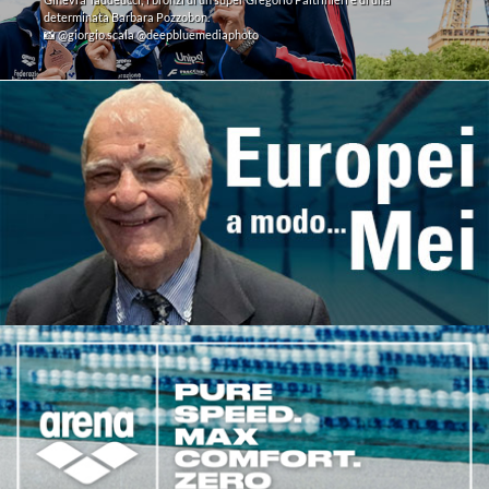
determinata Barbara Pozzobon.
📸 @giorgio.scala @deepbluemediaphoto