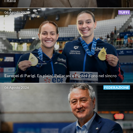
l’Italia
Protezione Civile
06 Agosto 2026
TUFFI
Qualità
Sostenibilità
Privacy
Europei di Parigi. En plein! Pellacani e Pizzini d'oro nel sincro
Cookie Policy
06 Agosto 2026
FEDERAZIONE
Archivio News
Flash News