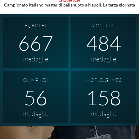
18 Luglio 2026
Campionato italiano master di pallanuoto a Napoli. La terza giornata
EUROPEI
MONDIALI
959
484
medaglie
medaglie
OLIMPIADI
WORLD GAMES
56
158
medaglie
medaglie