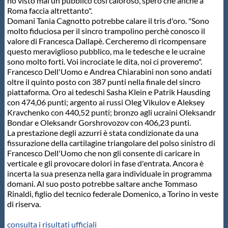
ho visto mai un pubblico così caloroso, spero che anche a
Roma faccia altrettanto".
Domani Tania Cagnotto potrebbe calare il tris d'oro. "Sono
molto fiduciosa per il sincro trampolino perchè conosco il
valore di Francesca Dallapè. Cercheremo di ricompensare
questo meraviglioso pubblico, ma le tedesche e le ucraine
sono molto forti. Voi incrociate le dita, noi ci proveremo".
Francesco Dell'Uomo e Andrea Chiarabini non sono andati
oltre il quinto posto con 387 punti nella finale del sincro
piattaforma. Oro ai tedeschi Sasha Klein e Patrik Hausding
con 474,06 punti; argento ai russi Oleg Vikulov e Aleksey
Kravchenko con 440,52 punti; bronzo agli ucraini Oleksandr
Bondar e Oleksandr Gorshrovozov con 406,23 punti.
La prestazione degli azzurri è stata condizionate da una
fissurazione della cartilagine triangolare del polso sinistro di
Francesco Dell'Uomo che non gli consente di caricare in
verticale e gli provocare dolori in fase d'entrata. Ancora è
incerta la sua presenza nella gara individuale in programma
domani. Al suo posto potrebbe saltare anche Tommaso
Rinaldi, figlio del tecnico federale Domenico, a Torino in veste
di riserva.
consulta i risultati ufficiali