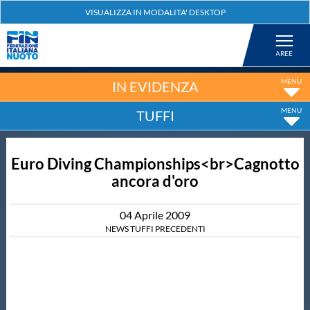
Federazione
Nuoto
IN EVIDENZA
TUFFI
Pallanuoto
Euro Diving Championships<br>Cagnotto
Tuffi
ancora d'oro
Artistico
04
Aprile
2009
NEWS TUFFI PRECEDENTI
Fondo
Salvamento