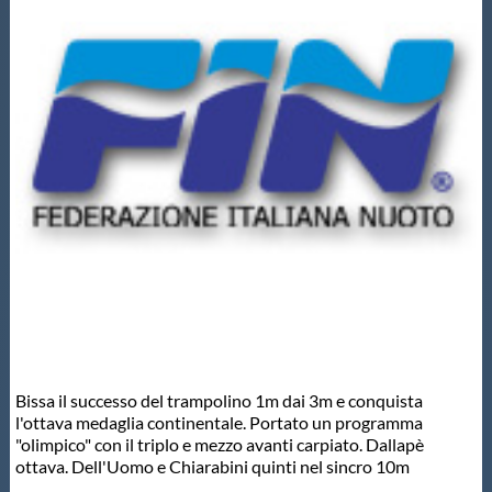
Master
Formazione
GUG
Scuole Nuoto
Propaganda
Centri Federali
Bissa il successo del trampolino 1m dai 3m e conquista
l'ottava medaglia continentale. Portato un programma
"olimpico" con il triplo e mezzo avanti carpiato. Dallapè
Area Legislativa
ottava. Dell'Uomo e Chiarabini quinti nel sincro 10m