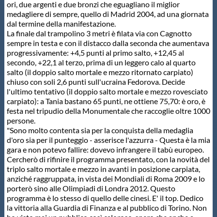
Galleria fotografica
ori, due argenti e due bronzi che eguagliano il miglior
medagliere di sempre, quello di Madrid 2004, ad una giornata
dal termine della manifestazione.
Videogallery
La finale dal trampolino 3 metri è filata via con Cagnotto
sempre in testa e con il distacco dalla seconda che aumentava
progressivamente: +4,5 punti al primo salto, +12,45 al
Intranet
secondo, +22,1 al terzo, prima di un leggero calo al quarto
salto (il doppio salto mortale e mezzo ritornato carpiato)
chiuso con soli 2,6 punti sull'ucraina Fedorova. Decide
Webmail
l'ultimo tentativo (il doppio salto mortale e mezzo rovesciato
carpiato): a Tania bastano 65 punti, ne ottiene 75,70: è oro, è
festa nel tripudio della Monumentale che raccoglie oltre 1000
Contatti
persone.
"Sono molto contenta sia per la conquista della medaglia
d'oro sia per il punteggio - asserisce l'azzurra - Questa è la mia
Mappa del sito
gara e non potevo fallire: dovevo infrangere il tabù europeo.
Cercherò di rifinire il programma presentato, con la novità del
triplo salto mortale e mezzo in avanti in posizione carpiata,
anziché raggruppata, in vista dei Mondiali di Roma 2009 e lo
porterò sino alle Olimpiadi di Londra 2012. Questo
programma è lo stesso di quello delle cinesi. E' il top. Dedico
la vittoria alla Guardia di Finanza e al pubblico di Torino. Non