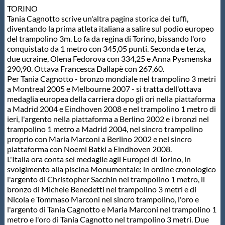
TORINO
Protezione Civile
Tania Cagnotto scrive un'altra pagina storica dei tuffi,
diventando la prima atleta italiana a salire sul podio europeo
del trampolino 3m. Lo fa da regina di Torino, bissando l'oro
Qualità
conquistato da 1 metro con 345,05 punti. Seconda e terza,
due ucraine, Olena Fedorova con 334,25 e Anna Pysmenska
290,90. Ottava Francesca Dallapè con 267,60.
Sostenibilità
Per Tania Cagnotto - bronzo mondiale nel trampolino 3 metri
a Montreal 2005 e Melbourne 2007 - si tratta dell'ottava
medaglia europea della carriera dopo gli ori nella piattaforma
Privacy
a Madrid 2004 e Eindhoven 2008 e nel trampolino 1 metro di
ieri, l'argento nella piattaforma a Berlino 2002 e i bronzi nel
trampolino 1 metro a Madrid 2004, nel sincro trampolino
Cookie Policy
proprio con Maria Marconi a Berlino 2002 e nel sincro
piattaforma con Noemi Batki a Eindhoven 2008.
L'Italia ora conta sei medaglie agli Europei di Torino, in
Archivio News
svolgimento alla piscina Monumentale: in ordine cronologico
l'argento di Christopher Sacchin nel trampolino 1 metro, il
bronzo di Michele Benedetti nel trampolino 3 metri e di
Flash News
Nicola e Tommaso Marconi nel sincro trampolino, l'oro e
l'argento di Tania Cagnotto e Maria Marconi nel trampolino 1
metro e l'oro di Tania Cagnotto nel trampolino 3 metri. Due