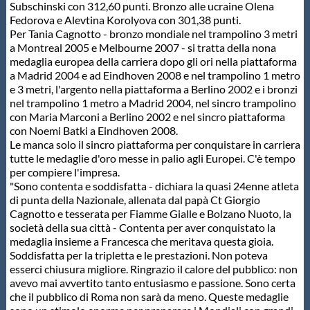
Galleria fotografica
Subschinski con 312,60 punti. Bronzo alle ucraine Olena
Fedorova e Alevtina Korolyova con 301,38 punti.
Per Tania Cagnotto - bronzo mondiale nel trampolino 3 metri
Videogallery
a Montreal 2005 e Melbourne 2007 - si tratta della nona
medaglia europea della carriera dopo gli ori nella piattaforma
a Madrid 2004 e ad Eindhoven 2008 e nel trampolino 1 metro
Intranet
e 3 metri, l'argento nella piattaforma a Berlino 2002 e i bronzi
nel trampolino 1 metro a Madrid 2004, nel sincro trampolino
con Maria Marconi a Berlino 2002 e nel sincro piattaforma
Webmail
con Noemi Batki a Eindhoven 2008.
Le manca solo il sincro piattaforma per conquistare in carriera
tutte le medaglie d'oro messe in palio agli Europei. C'è tempo
Contatti
per compiere l'impresa.
"Sono contenta e soddisfatta - dichiara la quasi 24enne atleta
di punta della Nazionale, allenata dal papà Ct Giorgio
Mappa del sito
Cagnotto e tesserata per Fiamme Gialle e Bolzano Nuoto, la
società della sua città - Contenta per aver conquistato la
medaglia insieme a Francesca che meritava questa gioia.
Soddisfatta per la tripletta e le prestazioni. Non poteva
esserci chiusura migliore. Ringrazio il calore del pubblico: non
avevo mai avvertito tanto entusiasmo e passione. Sono certa
che il pubblico di Roma non sarà da meno. Queste medaglie