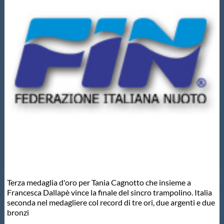
Master
Formazione
GUG
Scuole Nuoto
Propaganda
Centri Federali
Terza medaglia d'oro per Tania Cagnotto che insieme a
Francesca Dallapè vince la finale del sincro trampolino. Italia
seconda nel medagliere col record di tre ori, due argenti e due
Area Legislativa
bronzi