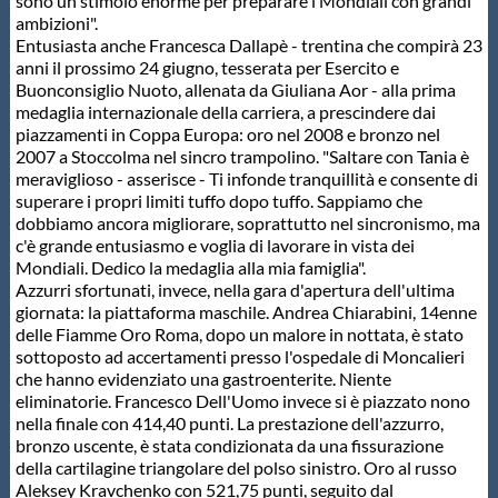
sono un stimolo enorme per preparare i Mondiali con grandi
ambizioni".
Entusiasta anche Francesca Dallapè - trentina che compirà 23
anni il prossimo 24 giugno, tesserata per Esercito e
Buonconsiglio Nuoto, allenata da Giuliana Aor - alla prima
medaglia internazionale della carriera, a prescindere dai
piazzamenti in Coppa Europa: oro nel 2008 e bronzo nel
2007 a Stoccolma nel sincro trampolino. "Saltare con Tania è
meraviglioso - asserisce - Ti infonde tranquillità e consente di
superare i propri limiti tuffo dopo tuffo. Sappiamo che
dobbiamo ancora migliorare, soprattutto nel sincronismo, ma
c'è grande entusiasmo e voglia di lavorare in vista dei
Mondiali. Dedico la medaglia alla mia famiglia".
Azzurri sfortunati, invece, nella gara d'apertura dell'ultima
giornata: la piattaforma maschile. Andrea Chiarabini, 14enne
delle Fiamme Oro Roma, dopo un malore in nottata, è stato
sottoposto ad accertamenti presso l'ospedale di Moncalieri
che hanno evidenziato una gastroenterite. Niente
eliminatorie. Francesco Dell'Uomo invece si è piazzato nono
nella finale con 414,40 punti. La prestazione dell'azzurro,
bronzo uscente, è stata condizionata da una fissurazione
della cartilagine triangolare del polso sinistro. Oro al russo
Aleksey Kravchenko con 521,75 punti, seguito dal