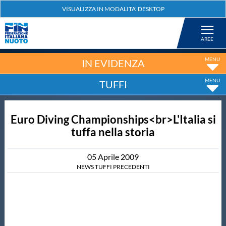
Federazione
Nuoto
IN EVIDENZA
TUFFI
Pallanuoto
Euro Diving Championships<br>L'Italia si
Tuffi
tuffa nella storia
Artistico
05
Aprile
2009
NEWS TUFFI PRECEDENTI
Fondo
Salvamento