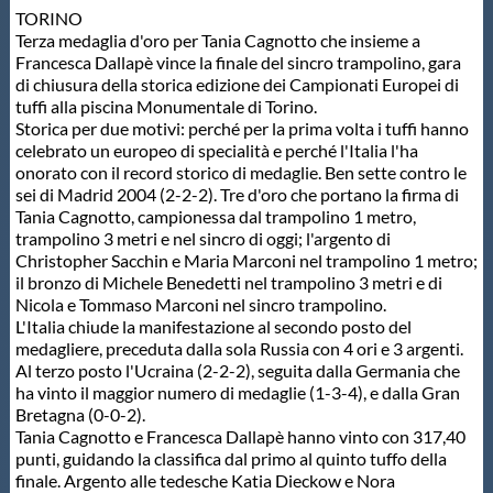
TORINO
Protezione Civile
Terza medaglia d'oro per Tania Cagnotto che insieme a
Francesca Dallapè vince la finale del sincro trampolino, gara
di chiusura della storica edizione dei Campionati Europei di
Qualità
tuffi alla piscina Monumentale di Torino.
Storica per due motivi: perché per la prima volta i tuffi hanno
celebrato un europeo di specialità e perché l'Italia l'ha
Sostenibilità
onorato con il record storico di medaglie. Ben sette contro le
sei di Madrid 2004 (2-2-2). Tre d'oro che portano la firma di
Tania Cagnotto, campionessa dal trampolino 1 metro,
Privacy
trampolino 3 metri e nel sincro di oggi; l'argento di
Christopher Sacchin e Maria Marconi nel trampolino 1 metro;
il bronzo di Michele Benedetti nel trampolino 3 metri e di
Cookie Policy
Nicola e Tommaso Marconi nel sincro trampolino.
L'Italia chiude la manifestazione al secondo posto del
medagliere, preceduta dalla sola Russia con 4 ori e 3 argenti.
Archivio News
Al terzo posto l'Ucraina (2-2-2), seguita dalla Germania che
ha vinto il maggior numero di medaglie (1-3-4), e dalla Gran
Bretagna (0-0-2).
Flash News
Tania Cagnotto e Francesca Dallapè hanno vinto con 317,40
punti, guidando la classifica dal primo al quinto tuffo della
finale. Argento alle tedesche Katia Dieckow e Nora