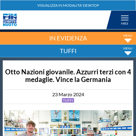
Federazione
Nuoto
IN EVIDENZA
TUFFI
Pallanuoto
Otto Nazioni giovanile. Azzurri terzi con 4
Tuffi
medaglie. Vince la Germania
Artistico
23
Marzo
2024
TUFFI
Fondo
Salvamento