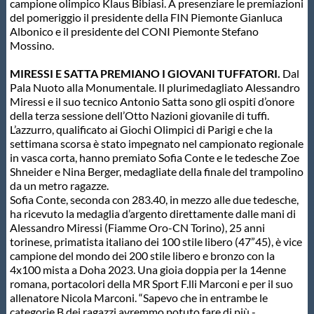
Galleria fotografica
campione olimpico Klaus Bibiasi. A presenziare le premiazioni
del pomeriggio il presidente della FIN Piemonte Gianluca
Albonico e il presidente del CONI Piemonte Stefano
Videogallery
Mossino.
MIRESSI E SATTA PREMIANO I GIOVANI TUFFATORI.
Dal
Intranet
Pala Nuoto alla Monumentale. Il plurimedagliato Alessandro
Miressi e il suo tecnico Antonio Satta sono gli ospiti d’onore
della terza sessione dell’Otto Nazioni giovanile di tuffi.
Webmail
L’azzurro, qualificato ai Giochi Olimpici di Parigi e che la
settimana scorsa è stato impegnato nel campionato regionale
in vasca corta, hanno premiato Sofia Conte e le tedesche Zoe
Contatti
Shneider e Nina Berger, medagliate della finale del trampolino
da un metro ragazze.
Sofia Conte, seconda con 283.40, in mezzo alle due tedesche,
Mappa del sito
ha ricevuto la medaglia d’argento direttamente dalle mani di
Alessandro Miressi (Fiamme Oro-CN Torino), 25 anni
torinese, primatista italiano dei 100 stile libero (47”45), è vice
campione del mondo dei 200 stile libero e bronzo con la
4x100 mista a Doha 2023. Una gioia doppia per la 14enne
romana, portacolori della MR Sport F.lli Marconi e per il suo
allenatore Nicola Marconi. “Sapevo che in entrambe le
categorie B dei ragazzi avremmo potuto fare di più -