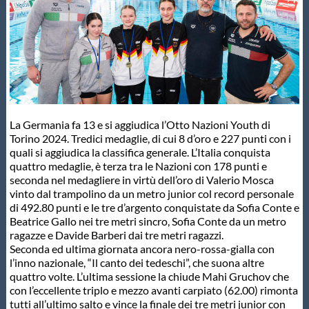
Master
Formazione
GUG
La Germania fa 13 e si aggiudica l’Otto Nazioni Youth di
Torino 2024. Tredici medaglie, di cui 8 d’oro e 227 punti con i
Scuole Nuoto
quali si aggiudica la classifica generale. L’Italia conquista
quattro medaglie, è terza tra le Nazioni con 178 punti e
seconda nel medagliere in virtù dell’oro di Valerio Mosca
vinto dal trampolino da un metro junior col record personale
Propaganda
di 492.80 punti e le tre d’argento conquistate da Sofia Conte e
Beatrice Gallo nei tre metri sincro, Sofia Conte da un metro
ragazze e Davide Barberi dai tre metri ragazzi.
Centri Federali
Seconda ed ultima giornata ancora nero-rossa-gialla con
l’inno nazionale, “Il canto dei tedeschi”, che suona altre
quattro volte. L’ultima sessione la chiude Mahi Gruchov che
Area Legislativa
con l’eccellente triplo e mezzo avanti carpiato (62.00) rimonta
tutti all’ultimo salto e vince la finale dei tre metri junior con