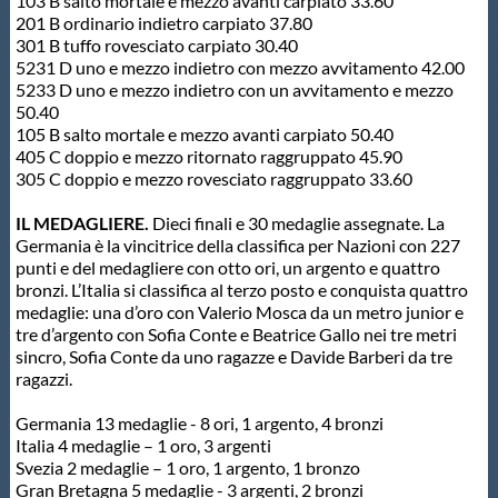
103 B salto mortale e mezzo avanti carpiato 33.60
201 B ordinario indietro carpiato 37.80
301 B tuffo rovesciato carpiato 30.40
5231 D uno e mezzo indietro con mezzo avvitamento 42.00
5233 D uno e mezzo indietro con un avvitamento e mezzo
50.40
105 B salto mortale e mezzo avanti carpiato 50.40
405 C doppio e mezzo ritornato raggruppato 45.90
305 C doppio e mezzo rovesciato raggruppato 33.60
IL MEDAGLIERE.
Dieci finali e 30 medaglie assegnate. La
Germania è la vincitrice della classifica per Nazioni con 227
punti e del medagliere con otto ori, un argento e quattro
bronzi. L’Italia si classifica al terzo posto e conquista quattro
medaglie: una d’oro con Valerio Mosca da un metro junior e
tre d’argento con Sofia Conte e Beatrice Gallo nei tre metri
sincro, Sofia Conte da uno ragazze e Davide Barberi da tre
ragazzi.
Germania 13 medaglie - 8 ori, 1 argento, 4 bronzi
Italia 4 medaglie – 1 oro, 3 argenti
Svezia 2 medaglie – 1 oro, 1 argento, 1 bronzo
Gran Bretagna 5 medaglie - 3 argenti, 2 bronzi