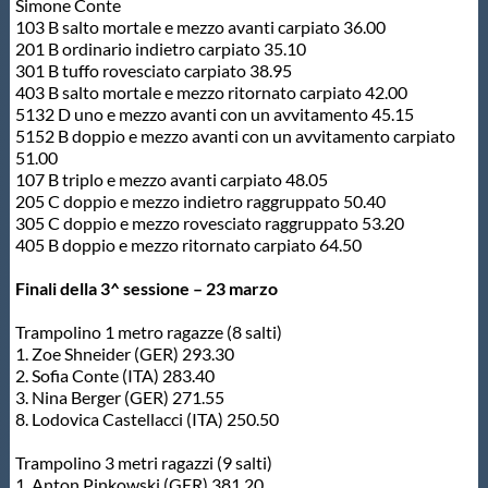
Simone Conte
103 B salto mortale e mezzo avanti carpiato 36.00
201 B ordinario indietro carpiato 35.10
301 B tuffo rovesciato carpiato 38.95
403 B salto mortale e mezzo ritornato carpiato 42.00
5132 D uno e mezzo avanti con un avvitamento 45.15
5152 B doppio e mezzo avanti con un avvitamento carpiato
51.00
107 B triplo e mezzo avanti carpiato 48.05
205 C doppio e mezzo indietro raggruppato 50.40
305 C doppio e mezzo rovesciato raggruppato 53.20
405 B doppio e mezzo ritornato carpiato 64.50
Finali della 3^ sessione – 23 marzo
Trampolino 1 metro ragazze (8 salti)
1. Zoe Shneider (GER) 293.30
2. Sofia Conte (ITA) 283.40
3. Nina Berger (GER) 271.55
8. Lodovica Castellacci (ITA) 250.50
Trampolino 3 metri ragazzi (9 salti)
1. Anton Pinkowski (GER) 381.20