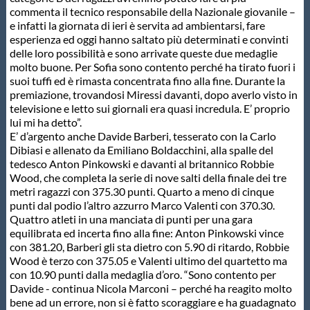
commenta il tecnico responsabile della Nazionale giovanile –
e infatti la giornata di ieri è servita ad ambientarsi, fare
esperienza ed oggi hanno saltato più determinati e convinti
delle loro possibilità e sono arrivate queste due medaglie
molto buone. Per Sofia sono contento perché ha tirato fuori i
suoi tuffi ed è rimasta concentrata fino alla fine. Durante la
premiazione, trovandosi Miressi davanti, dopo averlo visto in
televisione e letto sui giornali era quasi incredula. E’ proprio
lui mi ha detto”.
E’ d’argento anche Davide Barberi, tesserato con la Carlo
Dibiasi e allenato da Emiliano Boldacchini, alla spalle del
tedesco Anton Pinkowski e davanti al britannico Robbie
Wood, che completa la serie di nove salti della finale dei tre
metri ragazzi con 375.30 punti. Quarto a meno di cinque
punti dal podio l’altro azzurro Marco Valenti con 370.30.
Quattro atleti in una manciata di punti per una gara
equilibrata ed incerta fino alla fine: Anton Pinkowski vince
con 381.20, Barberi gli sta dietro con 5.90 di ritardo, Robbie
Wood è terzo con 375.05 e Valenti ultimo del quartetto ma
con 10.90 punti dalla medaglia d’oro. “Sono contento per
Davide - continua Nicola Marconi – perché ha reagito molto
bene ad un errore, non si è fatto scoraggiare e ha guadagnato