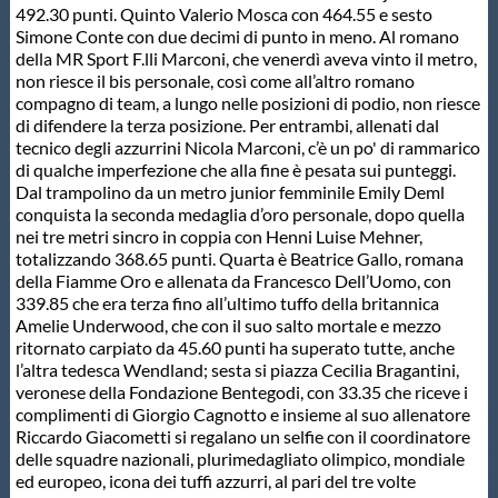
492.30 punti. Quinto Valerio Mosca con 464.55 e sesto
Protezione Civile
Simone Conte con due decimi di punto in meno. Al romano
della MR Sport F.lli Marconi, che venerdì aveva vinto il metro,
non riesce il bis personale, così come all’altro romano
Qualità
compagno di team, a lungo nelle posizioni di podio, non riesce
di difendere la terza posizione. Per entrambi, allenati dal
tecnico degli azzurrini Nicola Marconi, c’è un po' di rammarico
Sostenibilità
di qualche imperfezione che alla fine è pesata sui punteggi.
Dal trampolino da un metro junior femminile Emily Deml
conquista la seconda medaglia d’oro personale, dopo quella
Privacy
nei tre metri sincro in coppia con Henni Luise Mehner,
totalizzando 368.65 punti. Quarta è Beatrice Gallo, romana
della Fiamme Oro e allenata da Francesco Dell’Uomo, con
Cookie Policy
339.85 che era terza fino all’ultimo tuffo della britannica
Amelie Underwood, che con il suo salto mortale e mezzo
ritornato carpiato da 45.60 punti ha superato tutte, anche
Archivio News
l’altra tedesca Wendland; sesta si piazza Cecilia Bragantini,
veronese della Fondazione Bentegodi, con 33.35 che riceve i
complimenti di Giorgio Cagnotto e insieme al suo allenatore
Flash News
Riccardo Giacometti si regalano un selfie con il coordinatore
delle squadre nazionali, plurimedagliato olimpico, mondiale
ed europeo, icona dei tuffi azzurri, al pari del tre volte