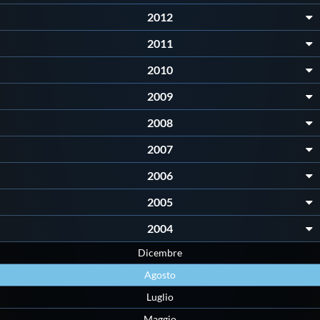
Galleria fotografica
2012
Videogallery
2011
2010
Intranet
2009
2008
Webmail
2007
Contatti
2006
2005
Mappa del sito
2004
Dicembre
Agosto
Luglio
Maggio