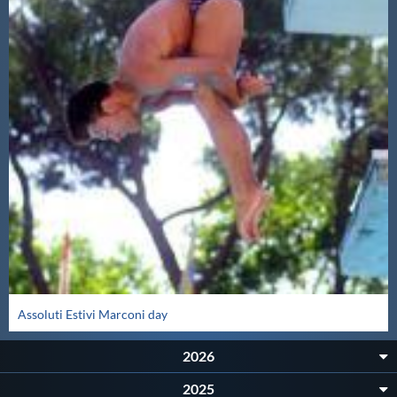
Master
Formazione
GUG
Scuole Nuoto
Propaganda
Centri Federali
Assoluti Estivi Marconi day
2026
Area Legislativa
2025