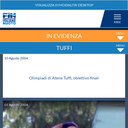
Federazione
Nuoto
IN EVIDENZA
TUFFI
Pallanuoto
10
Agosto
2004
Tuffi
Olimpiadi di Atene Tuffi, obiettivo finali
Artistico
Fondo
01
Agosto
2004
Salvamento