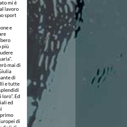
ato mi è
 al lavoro
no sport
ione e
are
ibero
 più
cludere
aria".
erò mai di
Giulia
nante di
li e tutte
splendidi
 loro". Ed
iali ed
i
o primo
Europei di