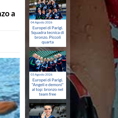
nzo a
04 Agosto 2026
Europei di Parigi.
Squadra tecnica di
bronzo. Piccoli
quarta
03 Agosto 2026
Europei di Parigi.
"Angeli e demoni"
al top: bronzo nel
team free