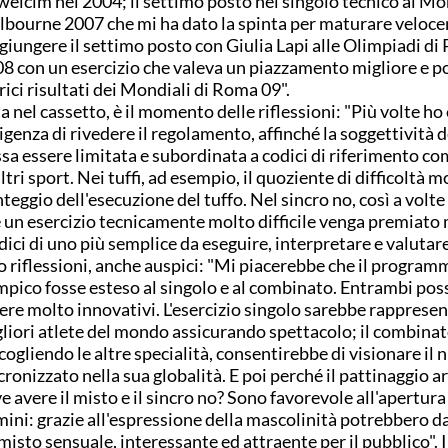
eicim nel 2004; il settimo posto nel singolo tecnico ai Mon
bourne 2007 che mi ha dato la spinta per maturare veloc
giungere il settimo posto con Giulia Lapi alle Olimpiadi di
8 con un esercizio che valeva un piazzamento migliore e po
rici risultati dei Mondiali di Roma 09".
a nel cassetto, è il momento delle riflessioni: "Più volte ho
sigenza di rivedere il regolamento, affinché la soggettività d
sa essere limitata e subordinata a codici di riferimento c
altri sport. Nei tuffi, ad esempio, il quoziente di difficoltà mo
teggio dell'esecuzione del tuffo. Nel sincro no, così a volte
 un esercizio tecnicamente molto difficile venga premiato
dici di uno più semplice da eseguire, interpretare e valutar
o riflessioni, anche auspici: "Mi piacerebbe che il program
mpico fosse esteso al singolo e al combinato. Entrambi po
ere molto innovativi. L'esercizio singolo sarebbe rappresen
liori atlete del mondo assicurando spettacolo; il combinat
cogliendo le altre specialità, consentirebbe di visionare il 
cronizzato nella sua globalità. E poi perché il pattinaggio ar
e avere il misto e il sincro no? Sono favorevole all'apertura 
ini: grazie all'espressione della mascolinità potrebbero da
misto sensuale, interessante ed attraente per il pubblico". 