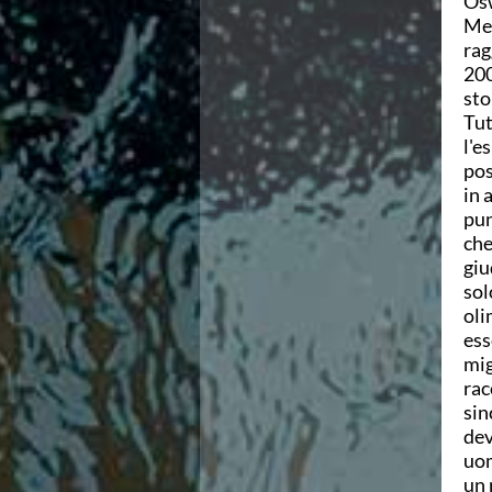
Osw
Ricerca Scuole Nuoto
Mel
Manuale SNF
rag
Diventa SNF
200
Propaganda
sto
Norme e documenti
Tut
Risultati
l'e
Eventi
pos
Centri Federali
in 
C. F. Complesso natatorio Foro Italico
pun
C. F. Polo Acquatico Frecciarossa Ostia
che
C. F. Unipol BluStadium Pietralata
giu
C. F. Polo Acquatico Enel - Valco San Paolo
sol
C. F. Acerra "Carlo Pedersoli"
oli
C. F. Crotone
ess
C. F. Livorno
mig
C. F. Milano
rac
C. F. Napoli "Felice Scandone"
sin
C.F. Palazzo del Nuoto Torino
dev
C. F. Trieste "Bruno Bianchi"
uom
C. F. Verona "Alberto Castagnetti"
un 
C. F. Viterbo