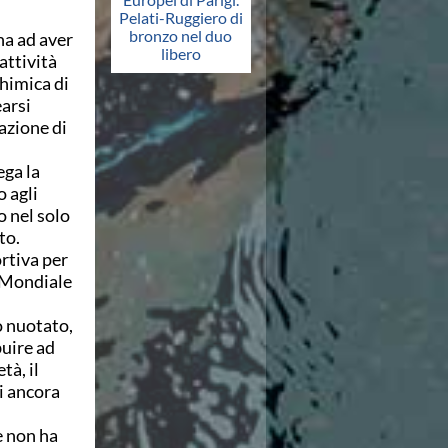
Pelati-Ruggiero di
bronzo nel duo
ana ad aver
libero
'attività
Chimica di
earsi
azione di
ega la
 agli
o nel solo
to.
rtiva per
l Mondiale
o nuotato,
uire ad
tà, il
i ancora
e non ha