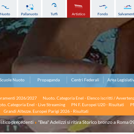
Nuoto
Pallanuoto
Tuffi
Artistico
Fondo
Salvamen
Scuole Nuoto
Propaganda
Centri Federali
Area Legislati
seramenti 2026/2027
Nuoto. Categoria Enel - Elenco iscritti / Avverten
to. Categoria Enel - Live Streaming
PN F. Europei U20 - Risultati
PN
Grandi Altezze. Europei Parigi 2026 - Risultati
stico precedenti
"Bea" Adelizzi si ritira Storico bronzo a Roma 0