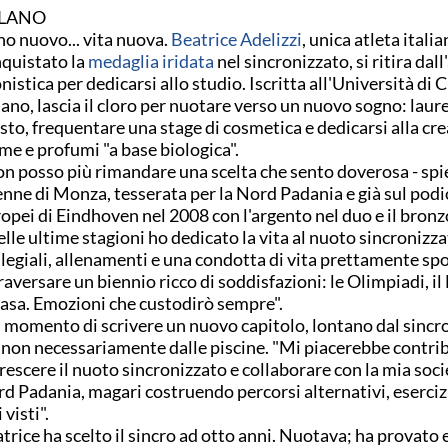
LANO
o nuovo... vita nuova.
Beatrice Adelizzi
, unica atleta itali
quistato la
medaglia iridata
nel sincronizzato, si ritira dall
nistica per dedicarsi allo studio. Iscritta all'Università di 
ano, lascia il cloro per nuotare verso un nuovo sogno: laur
sto, frequentare una stage di cosmetica e dedicarsi alla cre
me e profumi "a base biologica".
n posso più rimandare una scelta che sento doverosa - spi
nne di Monza, tesserata per la Nord Padania e già sul podio
opei di Eindhoven nel 2008 con l'argento nel duo e il bronz
elle ultime stagioni ho dedicato la vita al nuoto sincronizza
legiali, allenamenti e una condotta di vita prettamente spo
raversare un biennio ricco di soddisfazioni: le Olimpiadi, i
casa. Emozioni che custodirò sempre".
il momento di scrivere un nuovo capitolo, lontano dal sincr
non necessariamente dalle piscine. "Mi piacerebbe contrib
rescere il nuoto sincronizzato e collaborare con la mia socie
d Padania, magari costruendo percorsi alternativi, eserciz
 visti".
trice ha scelto il sincro ad otto anni. Nuotava; ha provato 