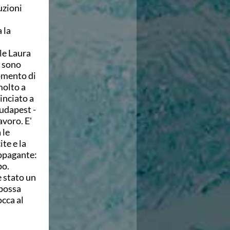
uzioni
 la
ale Laura
ì sono
omento di
molto a
inciato a
Budapest -
avoro. E'
 le
ite e la
appagante:
po.
 stato un
 possa
occa al