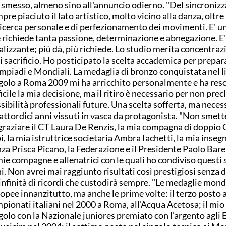
 smesso, almeno sino all'annuncio odierno. "Del sincronizz
pre piaciuto il lato artistico, molto vicino alla danza, oltre
ricerca personale e di perfezionamento dei movimenti. E' u
 richiede tanta passione, determinazione e abnegazione. E'
alizzante; più dà, più richiede. Lo studio merita concentraz
i sacrificio. Ho posticipato la scelta accademica per prepar
mpiadi e Mondiali. La medaglia di bronzo conquistata nel l
golo a Roma 2009 mi ha arricchito personalmente e ha reso
ficile la mia decisione, ma il ritiro è necessario per non pre
sibilità professionali future. Una scelta sofferta, ma necess
ttordici anni vissuti in vasca da protagonista. "Non smett
graziare il CT Laura De Renzis, la mia compagna di doppio 
i, la mia istruttrice societaria Ambra Iachetti, la mia inseg
za Prisca Picano, la Federazione e il Presidente Paolo Barel
mie compagne e allenatrici con le quali ho condiviso questi 
i. Non avrei mai raggiunto risultati così prestigiosi senza di
infinità di ricordi che custodirà sempre. "Le medaglie mond
opee innanzitutto, ma anche le prime volte: il terzo posto a
pionati italiani nel 2000 a Roma, all'Acqua Acetosa; il mi
golo con la Nazionale juniores premiato con l'argento agli 