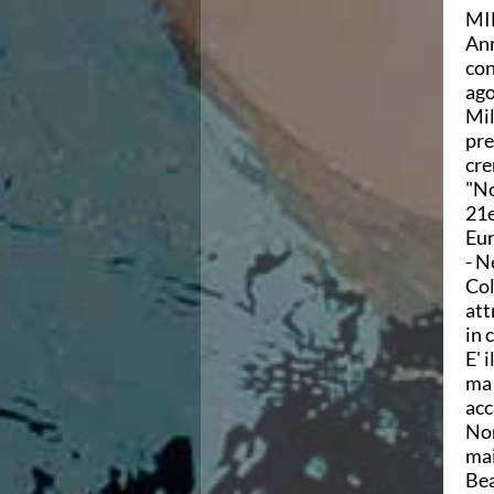
MI
Azzurri
Ann
News
con
Flash News
ago
Fondo
Mil
Eventi
pre
Grand Prix
cre
Norme e documenti
"No
Risultati e Classifiche
21e
Primati
Eur
Azzurri
- N
News
Col
Flash News
att
Salvamento
in 
Eventi
E' 
Norme e documenti
ma 
Risultati e Classifiche
acc
Albi d'oro - Primati
Nor
News
mai
Flash News
Bea
Master