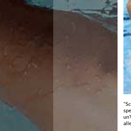
Campionato A2 Maschile
Campionato A2 Femminile
Campionato B Maschile
Storico Campionati 2003-2017
Finali Giovanili
Trofei delle Regioni
CoMeN Cup
News
Flash News
Waterpolo Channel
Tuffi
Eventi
Norme e documenti
Risultati e Classifiche
Azzurri
News
"Sc
Flash News
spe
Artistico
un'
Eventi
all
Norme e documenti
Risultati e Classifiche