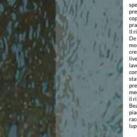
spe
Area Legislativa
pre
Protezione Civile
cop
Qualità
pra
Sostenibilità
Il 
Privacy
De 
Cookie Policy
mol
Archivio News
cre
Flash News
liv
Galleria fotografica
lav
Videogallery
con
Intranet
sta
Webmail
pre
Contatti
med
Mappa del sito
il 
Bea
pia
rac
lup