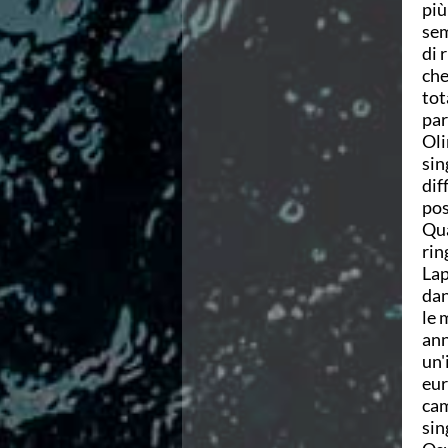
più
Campionati Italiani
sem
Circuito Supermaster
di 
Calendario Nazionale Fondo
che
Norme e documenti
tot
Risultati e Classifiche
par
Primati
Oli
Graduatorie
sin
Analisi e Approfondimenti
dif
News
pos
Flash News
Qua
Formazione
rin
SIT
Lap
Sezione Salvamento
dan
GUG
le 
Composizione
ann
Norme e documenti
un'
Formazione
eur
Sedi Regionali e Provinciali
cam
Designazioni Arbitrali
sin
Scuole Nuoto