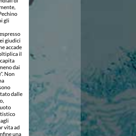
diali di
emente,
 Pechino
i gli
 espresso
ei giudici
ome accade
ltiplica il
 capita
 meno dai
e". Non
ma
ssono
tato dalle
o,
nuoto
tistico
agli
r vita ad
Infine una