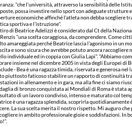
ranza: "che l'università, attraverso la sensibilità delle Istit
poste, possa investire nello sport con adeguate strutture e
erture economiche affinché l'atleta non debba scegliere tra
tica sportiva e l'istruzione".
ritiro di Beatrice Adelizzi è considerato dal Ct della Nazion
Renzis "una scelta coraggiosa, da comprendere. Come citt
to amareggiata perché Beatrice lascia l'agonismo in un m
scita e sono sicura che avrebbe potuto ancora raccogliere 
ello individuale ed in coppia con Giulia Lapi". "Abbiamo com
orare insieme nel dicembre 2005 in vista degli Europei di 
clude - Bea è una ragazza timida, riservata e generosa nel l
to piuttosto faticoso stabilire un rapporto di continuità tra
stazioni in allenamento e in gara, ma alla fine ci siamo riusc
aglia di bronzo conquistata ai Mondiali di Roma è stata 
risultato di un lavoro condiviso, intenso e maturato col tem
trice è una ragazza splendida, scoprirla quotidianamente è
cere. La sua scelta merita il nostro rispetto. Mi auguro che
cogliere in ambito professionale gioie e soddisfazioni. In b
o!".