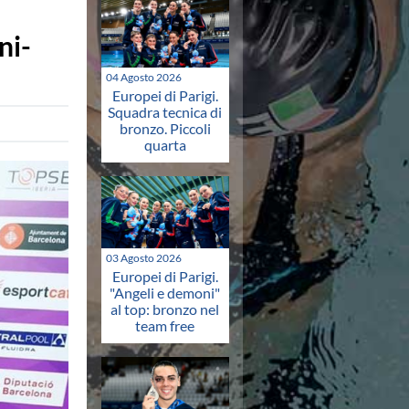
ni-
04 Agosto 2026
Europei di Parigi.
Squadra tecnica di
bronzo. Piccoli
quarta
03 Agosto 2026
Europei di Parigi.
"Angeli e demoni"
al top: bronzo nel
team free