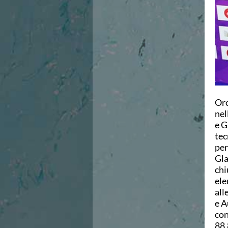
Campionato A2 Maschile
Campionato A2 Femminile
Campionato B Maschile
Storico Campionati 2003-2017
Finali Giovanili
Trofei delle Regioni
CoMeN Cup
News
Flash News
Oro
Waterpolo Channel
nel
Tuffi
e G
Eventi
tec
Norme e documenti
per
Risultati e Classifiche
Gla
Azzurri
chi
News
ele
Flash News
all
Artistico
e A
Eventi
con
Norme e documenti
88.
Risultati e Classifiche