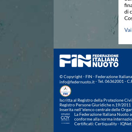
fin
Azzurri
di 
News
Cos
Flash News
Fondo
Vai
Eventi
Grand Prix
Norme e documenti
Risultati e Classifiche
Primati
Azzurri
News
Flash News
© Copyright - FIN - Federazione Italia
- Tel. 06362001 - C
info@federnuoto.it
Salvamento
Eventi
Norme e documenti
Iscritta al Registro della Protezione Civi
Risultati e Classifiche
Registro Persone Giuridiche n.19/2011
Albi d'oro - Primati
Inserita nell''elenco centrale delle Orga
La Federazione Italiana Nuoto ad
News
conforme alla norma internazi
Flash News
Certificati:
Certiquality
-
IQNet
Master