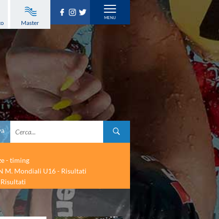
to
Master
va
ze - timing
 M. Mondiali U16 - Risultati
Risultati