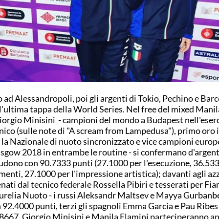
 ad Alessandropoli, poi gli argenti di Tokio, Pechino e Bar
l'ultima tappa della World Series. Nel free del mixed Manil
iorgio Minisini - campioni del mondo a Budapest nell'eserc
nico (sulle note di "A scream from Lampedusa"), primo oro 
 la Nazionale di nuoto sincronizzato e vice campioni europe
sgow 2018 in entrambe le routine - si confermano d'argent
udono con 90.7333 punti (27.1000 per l'esecuzione, 36.5333
menti, 27.1000 per l'impressione artistica); davanti agli azz
enati dal tecnico federale Rossella Pibiri e tesserati per F
urelia Nuoto - i russi Aleksandr Maltsev e Mayya Gurbanb
 92.4000 punti, terzi gli spagnoli Emma Garcia e Pau Ribes
8667. Giorgio Minisini e Manila Flamini parteciperanno an