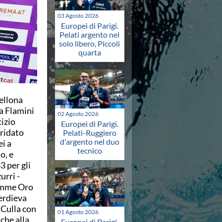
03 Agosto 2026
Europei di Parigi.
Pelati argento nel
solo libero, Piccoli
quarta
cellona
a Flamini
02 Agosto 2026
izio
Europei di Parigi.
iridato
Pelati-Ruggiero
d'argento nel duo
i a
tecnico
o, e
 per gli
urri -
iamme Oro
erdieva
 Culla con
01 Agosto 2026
che alla
Europei di Parigi.