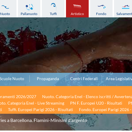
Nuoto
Pallanuoto
Tuffi
Artistico
Fondo
Salvamen
Scuole Nuoto
Propaganda
Centri Federali
Area Legislati
seramenti 2026/2027
Nuoto. Categoria Enel - Elenco iscritti / Avverten
to. Categoria Enel - Live Streaming
PN F. Europei U20 - Risultati
PN
ti
Tuffi. Europei Parigi 2026 - Risultati
Fondo. Europei Parigi 2026 - 
ies a Barcellona. Flamini-Minisini d'argento