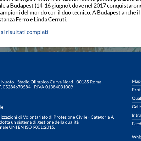
ale a Budapest (14-16 giugno), dove nel 2017 conquistarono 
campioni del mondo con il duo tecnico. A Budapest anche i
tanza Ferro e Linda Cerruti.
 ai risultati completi
Mapp
na Nuoto - Stadio Olimpico Curva Nord - 00135 Roma
.F. 05284670584 - P.IVA 01384031009
Prot
Qual
Gall
le
Intr
nizzazioni di Volontariato di Protezione Civile - Categoria A
otta un sistema di gestione della qualità
Feed
onale UNI EN ISO 9001:2015.
Whis