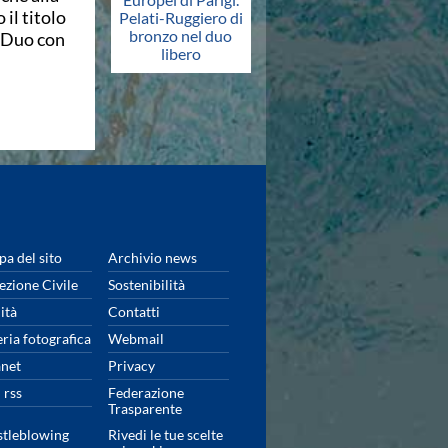
il titolo
Pelati-Ruggiero di
bronzo nel duo
l Duo con
libero
a del sito
Archivio news
ezione Civile
Sostenibilità
ità
Contatti
eria fotografica
Webmail
anet
Privacy
 rss
Federazione
Trasparente
tleblowing
Rivedi le tue scelte