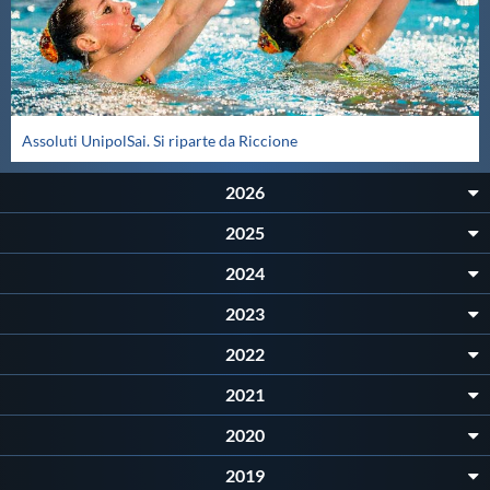
Protezione Civile
Qualità
Assoluti UnipolSai. Si riparte da Riccione
Sostenibilità
2026
Privacy
2025
2024
Cookie Policy
2023
Archivio News
2022
2021
Flash News
2020
2019