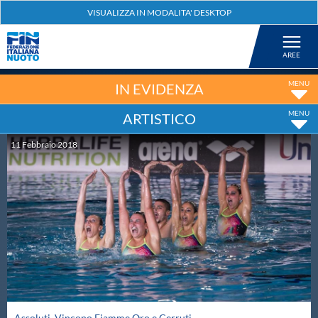
Federazione
Nuoto
IN EVIDENZA
ARTISTICO
Pallanuoto
11
Febbraio
2018
Tuffi
Artistico
Fondo
Salvamento
Assoluti. Vincono Fiamme Oro e Cerruti