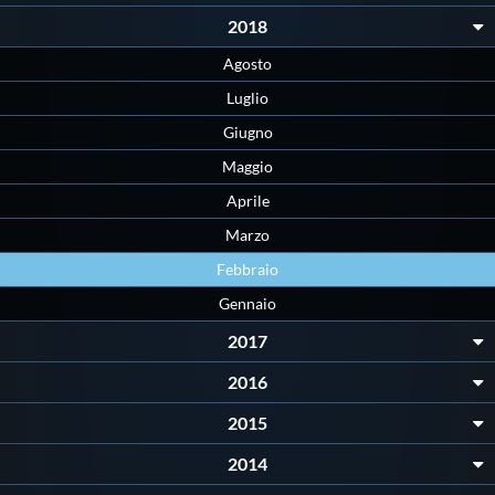
Galleria fotografica
2018
Videogallery
Agosto
Luglio
Intranet
Giugno
Maggio
Webmail
Aprile
Marzo
Contatti
Febbraio
Gennaio
Mappa del sito
2017
2016
2015
2014