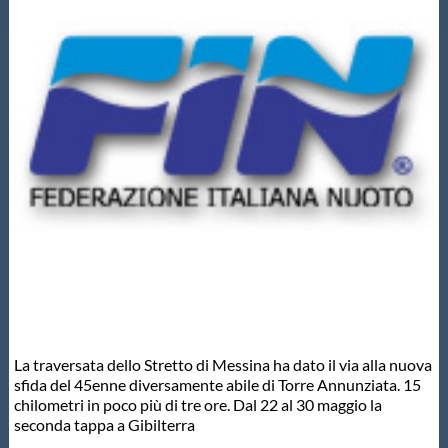
Master
Formazione
GUG
Scuole Nuoto
Propaganda
Centri Federali
La traversata dello Stretto di Messina ha dato il via alla nuova
sfida del 45enne diversamente abile di Torre Annunziata. 15
chilometri in poco più di tre ore. Dal 22 al 30 maggio la
Area Legislativa
seconda tappa a Gibilterra