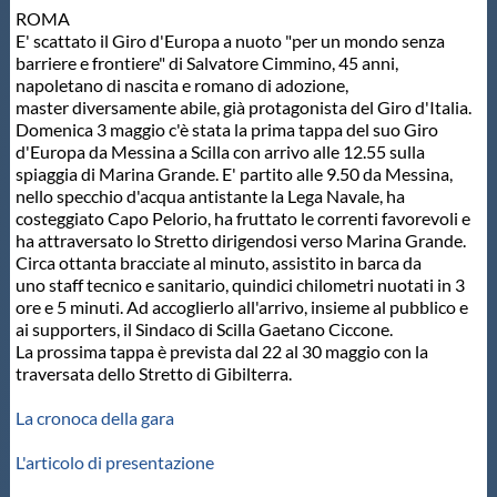
ROMA
Protezione Civile
E' scattato il Giro d'Europa a nuoto "per un mondo senza
barriere e frontiere" di Salvatore Cimmino, 45 anni,
napoletano di nascita e romano di adozione,
Qualità
master diversamente abile, già protagonista del Giro d'Italia.
Domenica 3 maggio c'è stata la prima tappa del suo Giro
d'Europa da Messina a Scilla con arrivo alle 12.55 sulla
Sostenibilità
spiaggia di Marina Grande. E' partito alle 9.50 da Messina,
nello specchio d'acqua antistante la Lega Navale, ha
costeggiato Capo Pelorio, ha fruttato le correnti favorevoli e
Privacy
ha attraversato lo Stretto dirigendosi verso Marina Grande.
Circa ottanta bracciate al minuto, assistito in barca da
uno staff tecnico e sanitario, quindici chilometri nuotati in 3
Cookie Policy
ore e 5 minuti. Ad accoglierlo all'arrivo, insieme al pubblico e
ai supporters, il Sindaco di Scilla Gaetano Ciccone.
La prossima tappa è prevista dal 22 al 30 maggio con la
Archivio News
traversata dello Stretto di Gibilterra.
La cronoca della gara
Flash News
L'articolo di presentazione