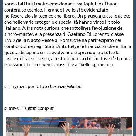
sono stati tutti molto emozionanti, variopinti e di buon
Protezione Civile
contenuto tecnico. Il grande livello si è evidenziato
nell’esercizio sia tecnico che libero. Un plauso a tutte le atlete
che nelle varie categorie e specialità hanno vinto il titolo
Qualità
Italiano. Altra nota curiosa, che sottolinea l’evoluzione del
sincro-master, è la presenza di Gaetano Di Lorenzo, classe
1962 della Nuoto Pesce di Roma, che ha partrecipato nel
Sostenibilità
combo. Come negli Stati Uniti, Belgio e Francia, anche in Italia
questa disciplina si sta evolvendo e aprendo le a tutte le
fascie di età e di sesso, a testimonianza che laddove c’è tecnica
Privacy
e passione tutto diventa possibile a livello agonistico.
Cookie Policy
si ringrazia per le foto
Lorenzo Felicioni
Archivio News
a breve i risultati completi
Flash News