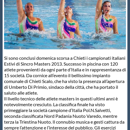
Master
Formazione
GUG
Si sono conclusi domenica scorsa a Chieti i campionati italiani
Estivi di Sincro Masters 2013. Successo in piscina con 120
Scuole Nuoto
atlete provenienti da ogni parte d’Italia e in rappresentanza di
15 società. Da cornice all’evento il bellissimo impianto
comunale di Chieti Scalo, che ha visto la presenza all’apertura
Propaganda
di Umberto Di Primio, sindaco della città, che ha portato il
saluto alle atlete.
Il livello tecnico delle atlete masters in questi ultimi anni è
Centri Federali
notevolmente cresciuto. La classifica finale ha visto
primeggiare la società campione d’Italia Pol.N.Salvetti,
seconda classificata Nord Padania Nuoto Varedo, mentre
Area Legislativa
terza la Triestina Nuoto. Il connubio musica e gesti cattura da
sempre l’attenzione e l’interesse del pubblico. Gli esercizi