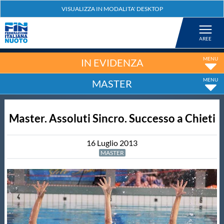
Federazione
Nuoto
IN EVIDENZA
MASTER
Pallanuoto
Master. Assoluti Sincro. Successo a Chieti
Tuffi
16
Luglio
2013
Artistico
MASTER
Fondo
Salvamento