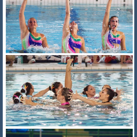
Galleria fotografica
Videogallery
Intranet
Webmail
Contatti
Mappa del sito