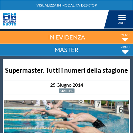
Federazione
Nuoto
IN EVIDENZA
MASTER
Pallanuoto
Supermaster. Tutti i numeri della stagione
Tuffi
25
Giugno
2014
Artistico
MASTER
Fondo
Salvamento