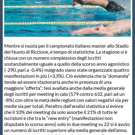
Master
Formazione
Mentre si nuota per il campionato italiano master allo Stadio
GUG
del Nuoto di Riccione, è tempo di statistiche. La stagione si è
chiusa con un numero complessivo degli iscritti
sostanzialmente uguale a quello della scorso anno agonistico
Scuole Nuoto
(-290, pari a -0,4%) malgrado siano state organizzate quattro
manifestazioni in più (+3,3%). Ciò evidenzia che la “domanda”
tende ad essere stazionaria anche in presenza di una
Propaganda
maggiore ”offerta”; tesi avallata anche dalla media generale
degli iscritti per meeting in calo (579 contro 632, pari ad un
-8%) con oltre la metà delle regioni con valori negativi sia per
Centri Federali
medie sia per totali. Peraltro dall'analisi statistica si evince
che il 10% dei meeting da solo assorbe il 21% di tutte le
iscrizioni e che tra le “new entry” (manifestazioni non
Area Legislativa
disputate lo scorso anno) solo in due meeting su 22 si è avuto
un numero di iscritti superiore alla media generale dell’anno.