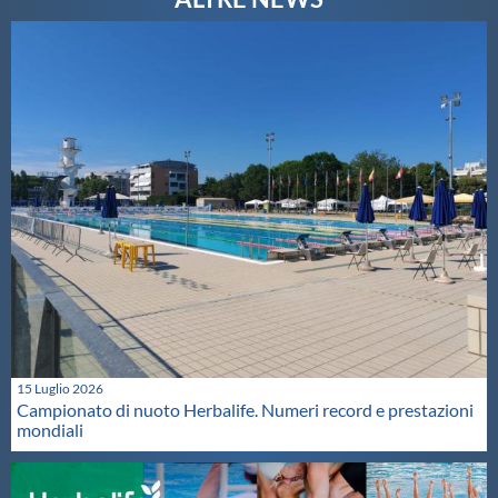
Galleria fotografica
Videogallery
Intranet
Webmail
Contatti
Mappa del sito
15 Luglio 2026
Campionato di nuoto Herbalife. Numeri record e prestazioni
mondiali