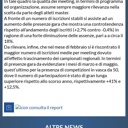
In tale quadro la qualità dei meeting, in termini di programma
Protezione Civile
ed organizzazione, assume sempre maggiore rilevanza nella
scelta da parte degli atleti master.
A fronte di un numero di iscrizioni stabili si assiste ad un
Qualità
aumento delle presenze gara che mostra una controtendenza
rispetto all’andamento degli iscritti (+2,7% contro -0,4%) in
ragione di una forte diminuzione delle assenze, pari a a circa il
Sostenibilità
18%.
Da rilevare, infine, che nel mese di febbraio si è riscontrato il
maggior numero di iscrizioni medie per meeting dovuto
Privacy
all’effetto trascinamento dei campionati regionali. In termini
di presenze gara da evidenziare i mesi di marzo e di maggio,
quest’ultimo per la presenza di competizioni in vasca da 50,
Cookie Policy
dove il numero di partecipazioni è stato di gran lunga
superiore rispetto allo scorso anno, rispettivamente +41% e
+12,5%.
Archivio News
consulta il report
Flash News