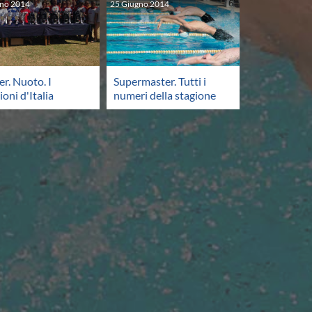
gno
2014
25
Giugno
2014
r. Nuoto. I
Supermaster. Tutti i
oni d'Italia
numeri della stagione