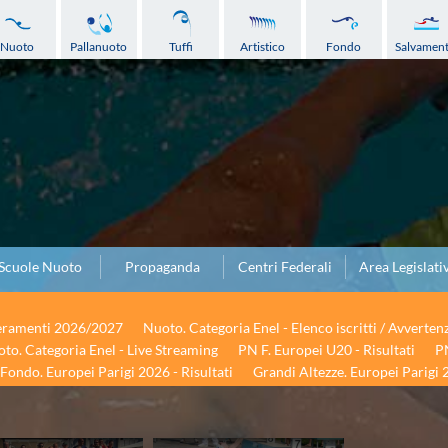
Nuoto
Pallanuoto
Tuffi
Artistico
Fondo
Salvamen
Scuole Nuoto
Propaganda
Centri Federali
Area Legislati
seramenti 2026/2027
Nuoto. Categoria Enel - Elenco iscritti / Avverten
to. Categoria Enel - Live Streaming
PN F. Europei U20 - Risultati
PN
Fondo. Europei Parigi 2026 - Risultati
Grandi Altezze. Europei Parigi 2