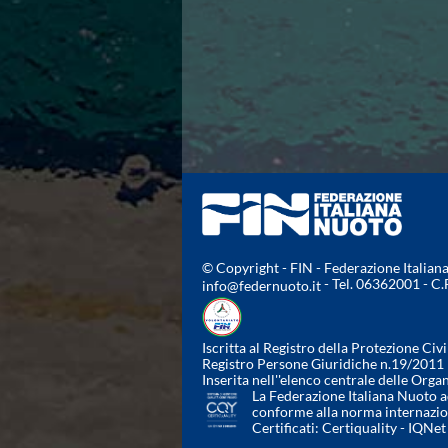
Azzurri
News
Flash News
Fondo
Eventi
Grand Prix
Norme e documenti
Risultati e Classifiche
Primati
Azzurri
News
Flash News
© Copyright - FIN - Federazione Italia
Salvamento
- Tel. 06362001 - C
info@federnuoto.it
Eventi
Norme e documenti
Risultati e Classifiche
Iscritta al Registro della Protezione Civi
Registro Persone Giuridiche n.19/2011
Albi d'oro - Primati
Inserita nell''elenco centrale delle Orga
News
La Federazione Italiana Nuoto ad
conforme alla norma internazi
Flash News
Certificati:
Certiquality
-
IQNet
Master