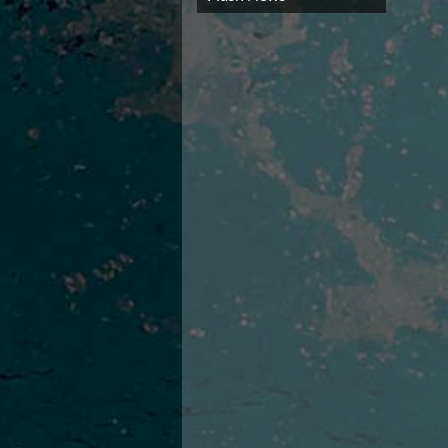
Campionato A2 Maschile
Campionato A2 Femminile
Campionato B Maschile
Storico Campionati 2003-2017
Finali Giovanili
Trofei delle Regioni
CoMeN Cup
News
Flash News
Waterpolo Channel
Tuffi
Eventi
Norme e documenti
Risultati e Classifiche
Azzurri
News
Flash News
Artistico
Eventi
Norme e documenti
Risultati e Classifiche