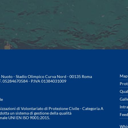
Mapp
na Nuoto - Stadio Olimpico Curva Nord - 00135 Roma
.F. 05284670584 - P.IVA 01384031009
Prot
Qual
Gall
le
Intr
nizzazioni di Volontariato di Protezione Civile - Categoria A
otta un sistema di gestione della qualità
Feed
onale UNI EN ISO 9001:2015.
Whis