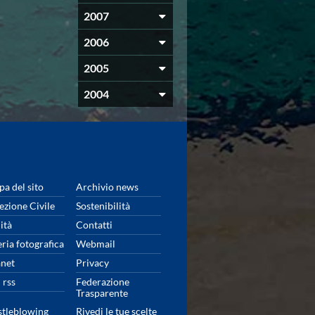
2007
2006
2005
2004
a del sito
Archivio news
ezione Civile
Sostenibilità
ità
Contatti
eria fotografica
Webmail
anet
Privacy
 rss
Federazione
Trasparente
tleblowing
Rivedi le tue scelte