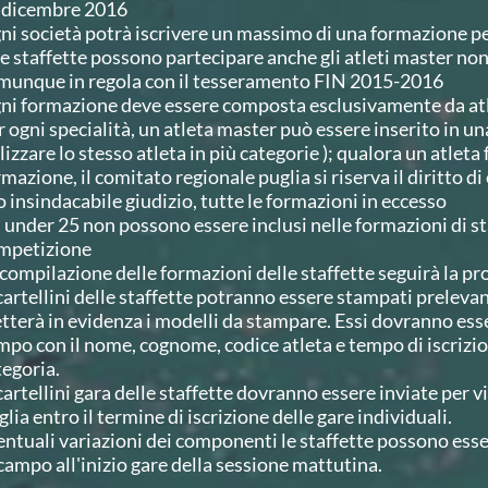
 dicembre 2016
ni società potrà iscrivere un massimo di una formazione pe
le staffette possono partecipare anche gli atleti master non 
munque in regola con il tesseramento FIN 2015-2016
ni formazione deve essere composta esclusivamente da atlet
r ogni specialità, un atleta master può essere inserito in u
lizzare lo stesso atleta in più categorie ); qualora un atleta 
rmazione, il comitato regionale puglia si riserva il diritto d
o insindacabile giudizio, tutte le formazioni in eccesso
i under 25 non possono essere inclusi nelle formazioni di st
mpetizione
 compilazione delle formazioni delle staffette seguirà la pr
i cartellini delle staffette potranno essere stampati prelev
tterà in evidenza i modelli da stampare. Essi dovranno esser
mpo con il nome, cognome, codice atleta e tempo di iscrizi
tegoria.
 cartellini gara delle staffette dovranno essere inviate per 
lia entro il termine di iscrizione delle gare individuali.
entuali variazioni dei componenti le staffette possono esse
 campo all'inizio gare della sessione mattutina.