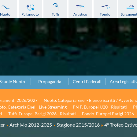
Nuoto
Pallanuoto
Tuffi
Artistico
Fondo
Salvamen
Scuole Nuoto
Propaganda
Centri Federali
Area Legislati
seramenti 2026/2027
Nuoto. Categoria Enel - Elenco iscritti / Avverten
to. Categoria Enel - Live Streaming
PN F. Europei U20 - Risultati
PN
ti
Tuffi. Europei Parigi 2026 - Risultati
Fondo. Europei Parigi 2026 - 
ter
Archivio 2012-2025
Stagione 2015/2016
4° Trofeo Estiv