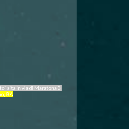
" sita in via di Maratona 3,
no, BA