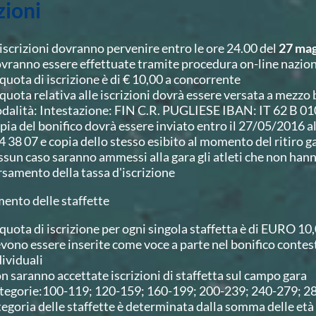
zioni
 iscrizioni dovranno pervenire entro le ore 24.00 del
27 mag
vranno essere effettuate tramite procedura on-line nazio
 quota di iscrizione è di € 10,00 a concorrente
 quota relativa alle iscrizioni dovrà essere versata a mezzo
dalità: Intestazione: FIN C.R. PUGLIESE IBAN: IT 62 B
pia del bonifico dovrà essere inviato entro il 27/05/2016 a
4 38 07 e copia dello stesso esibito al momento del ritiro g
ssun caso saranno ammessi alla gara gli atleti che non ha
rsamento della tassa d'iscrizione
ento delle staffette
 quota di iscrizione per ogni singola staffetta è di EURO 10
vono essere inserite come voce a parte nel bonifico contest
dividuali
n saranno accettate iscrizioni di staffetta sul campo gara
tegorie:100-119; 120-159; 160-199; 200-239; 240-279; 28
tegoria delle staffette è determinata dalla somma delle età 