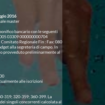
gio 2016
nale master
 bonifico bancario con le seguenti
 01005 03309 000000000704
l Comitato Regionale Fin : Fax: 080
adget alla segreteria di campo. In
nno provveduto preliminarmente al
,00
ualmente alle iscrizioni
0-319; 320-359; 360-399. La
dei singoli concorrenti calcolata al