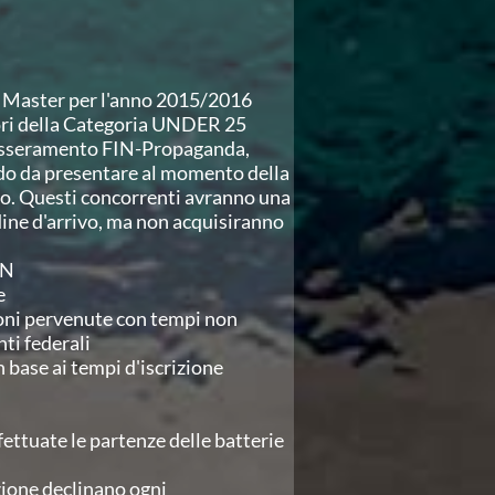
re Master per l'anno 2015/2016
tori della Categoria UNDER 25
l tesseramento FIN-Propaganda,
ido da presentare al momento della
oto. Questi concorrenti avranno una
rdine d'arrivo, ma non acquisiranno
IN
e
ioni pervenute con tempi non
ti federali
 base ai tempi d'iscrizione
ettuate le partenze delle batterie
zione declinano ogni