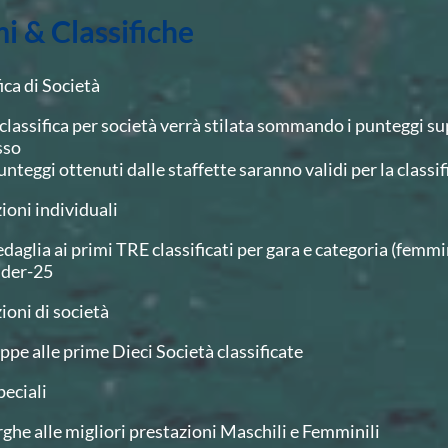
i & Classifiche
ca di Società
 classifica per società verrà stilata sommando i punteggi su
sso
unteggi ottenuti dalle staffette saranno validi per la classifi
ioni individuali
daglia ai primi TRE classificati per gara e categoria (femmi
der-25
ioni di società
ppe alle prime Dieci Società classificate
peciali
rghe alle migliori prestazioni Maschili e Femminili