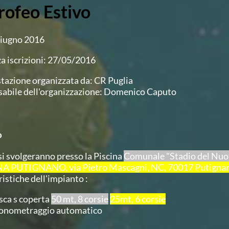
rofeo Estivo
iugno 2016
a iscrizioni: 27/05/2016
tazione organizzata da: CR Puglia
abile dell'organizzazione: Domenico Caputo
o
si svolgeranno presso la Piscina
Comunale "Stadio del Nuoto
A PUTIGNANO, via Pietro Mascagni, NC, 70017 Putigna
istiche dell'impianto :
sca s coperta
50 mt, 8 corsie
25mt, 6 corsie
onometraggio automatico