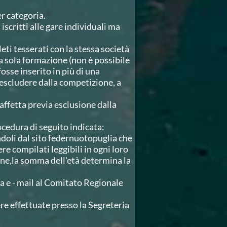
r categoria.
iscritti alle gare individuali ma
i tesserati con la stessa società
na sola formazione (non è possibile
fosse inserito in più di una
i escludere dalla competizione, a
affetta previa esclusione dalla
ocedura di seguito indicata:
andoli dal sito federnuotopuglia che
e compilati leggibili in ogni loro
one,la somma dell'età determina la
via e - mail al Comitato Regionale
re effettuate presso la Segreteria