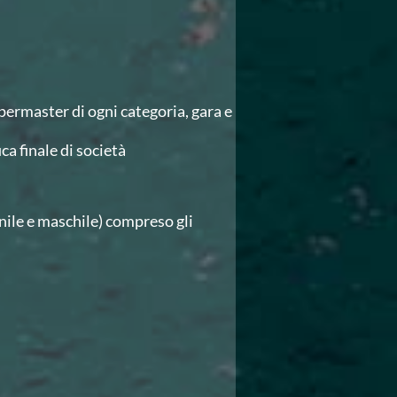
permaster di ogni categoria, gara e
ca finale di società
nile e maschile) compreso gli