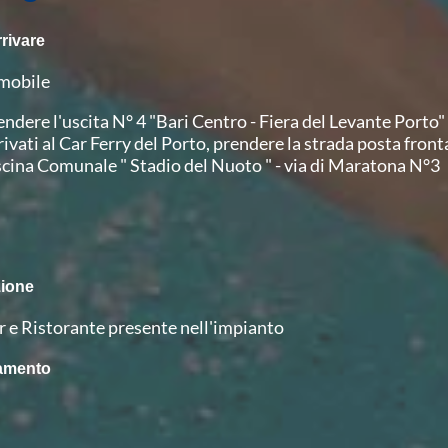
rivare
mobile
endere l'uscita N° 4 "Bari Centro - Fiera del Levante Porto"
rivati al Car Ferry del Porto, prendere la strada posta front
scina Comunale " Stadio del Nuoto " - via di Maratona N°3
o
zione
r e Ristorante presente nell'impianto
amento