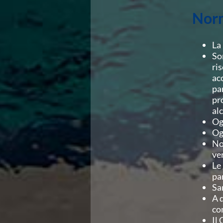
Norm
La
So
ri
ac
pa
pr
al
Og
Og
No
ve
Le
pa
Sa
A 
co
Il