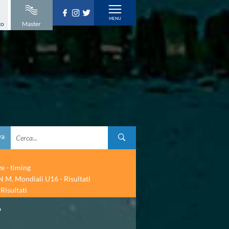
to
Master
va
ze - timing
 M. Mondiali U16 - Risultati
Risultati
o