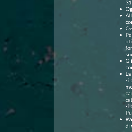
Ricerca Scuole Nuoto
31
Manuale SNF
Og
Diventa SNF
Al
Propaganda
co
Norme e documenti
Og
Risultati
Pe
Eventi
uti
Centri Federali
fo
C. F. Complesso natatorio Foro Italico
su
C. F. Polo Acquatico Frecciarossa Ostia
Gl
C. F. Unipol BluStadium Pietralata
co
C. F. Polo Acquatico Enel - Valco San Paolo
La
C. F. Acerra "Carlo Pedersoli"
- 
C. F. Crotone
me
C. F. Livorno
ca
C. F. Milano
ca
C. F. Napoli "Felice Scandone"
- i
C.F. Palazzo del Nuoto Torino
Pug
C. F. Trieste "Bruno Bianchi"
ev
C. F. Verona "Alberto Castagnetti"
di
C. F. Viterbo