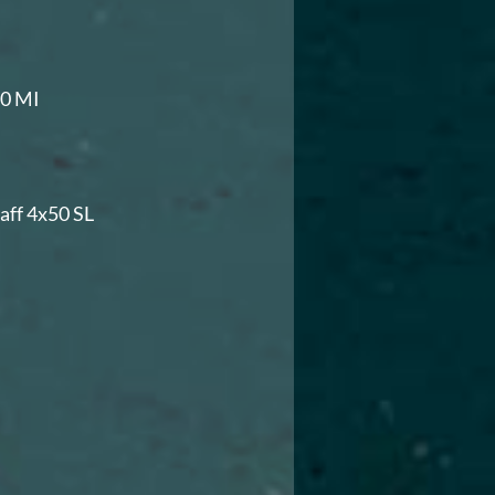
50 MI
taff 4x50 SL