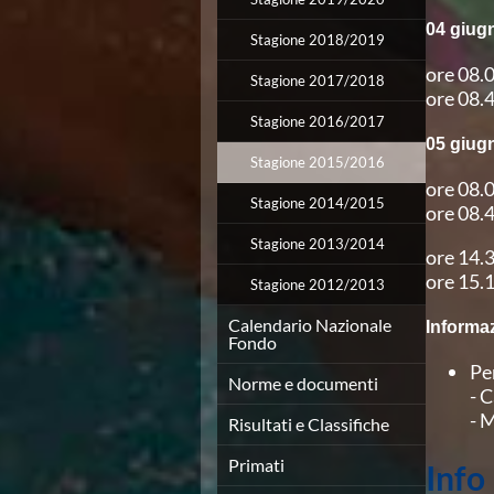
Campionato A2 Maschile
Campionato A2 Femminile
04 giug
Stagione 2018/2019
Campionato B Maschile
ore 08.
Storico Campionati 2003-2017
Stagione 2017/2018
ore 08.4
Finali Giovanili
Stagione 2016/2017
Trofei delle Regioni
05 giug
CoMeN Cup
Stagione 2015/2016
News
ore 08.
Flash News
Stagione 2014/2015
ore 08.4
Waterpolo Channel
Stagione 2013/2014
Tuffi
ore 14.
Eventi
ore 15.1
Stagione 2012/2013
Norme e documenti
Risultati e Classifiche
Calendario Nazionale
Informa
Fondo
Azzurri
News
Pe
Norme e documenti
Flash News
- 
Artistico
- 
Risultati e Classifiche
Eventi
Norme e documenti
Primati
Info
Risultati e Classifiche