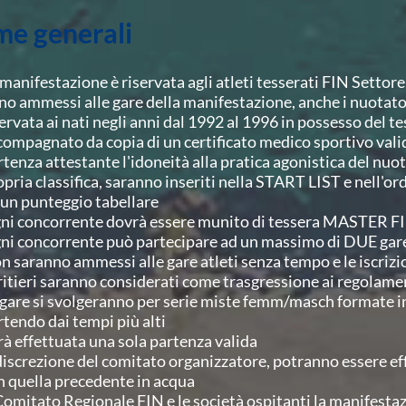
e generali
 manifestazione è riservata agli atleti tesserati FIN Setto
no ammessi alle gare della manifestazione, anche i nuota
servata ai nati negli anni dal 1992 al 1996 in possesso de
compagnato da copia di un certificato medico sportivo val
rtenza attestante l'idoneità alla pratica agonistica del nu
opria classifica, saranno inseriti nella START LIST e nell'o
cun punteggio tabellare
ni concorrente dovrà essere munito di tessera MASTER F
ni concorrente può partecipare ad un massimo di DUE gar
n saranno ammessi alle gare atleti senza tempo e le iscriz
ritieri saranno considerati come trasgressione ai regolamen
 gare si svolgeranno per serie miste femm/masch formate in
rtendo dai tempi più alti
rà effettuata una sola partenza valida
discrezione del comitato organizzatore, potranno essere eff
n quella precedente in acqua
 Comitato Regionale FIN e le società ospitanti la manifesta