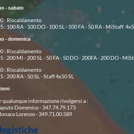
no - sabato
00 : Riscaldamento
5 : 100 RA - 100 DO - 100 SL - 100 FA - 50 RA - MiStaff 4x
no - domenica
00 : Riscaldamento
5 : 200 MI - 200 SL - 50 FA - 50 DO - 200FA - 200 DO - MiS
30 : Riscaldamento
5 : 200 RA - 50 SL - Staff 4x50 SL
zioni
r qualunque informazione rivolgersi a :
Caputo Domenico - 347.74.79.173
Monaco Lorenzo - 349.71.00.589
 logistiche