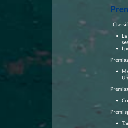
Area Legislativa
Prem
Protezione Civile
Qualità
Sostenibilità
Classifi
Privacy
La
Cookie Policy
se
Archivio News
I p
Flash News
Galleria fotografica
Premiaz
Videogallery
Intranet
Me
Webmail
Un
Contatti
Mappa del sito
Premiaz
Co
Premi s
Ta