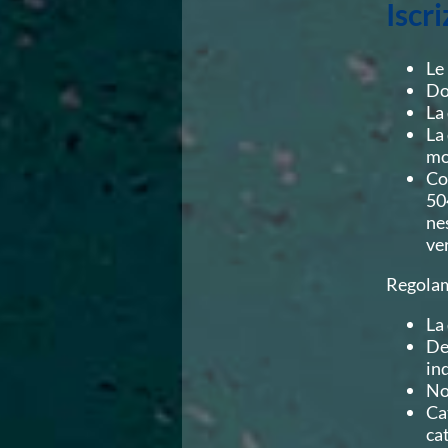
Iscri
Campionati Italiani
Circuito Supermaster
Calendario Nazionale Fondo
Le
Norme e documenti
Do
Risultati e Classifiche
La
Primati
La
Graduatorie
mo
Analisi e Approfondimenti
Co
News
50
Flash News
ne
Formazione
ve
SIT
Sezione Salvamento
Regolam
GUG
Composizione
La
Norme e documenti
De
Formazione
in
Sedi Regionali e Provinciali
No
Designazioni Arbitrali
Ca
Scuole Nuoto
ca