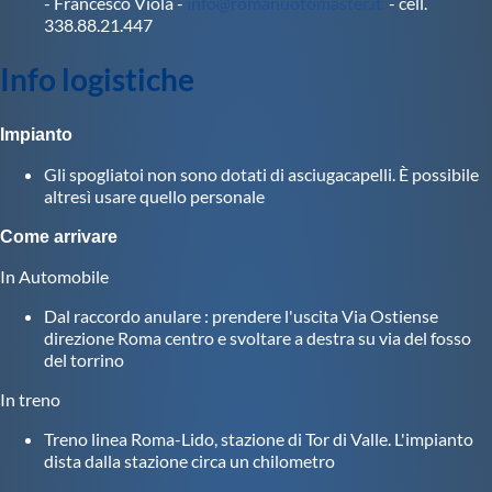
- Francesco Viola -
info@romanuotomaster.it
- cell.
Protezione Civile
338.88.21.447
Info logistiche
Qualità
Impianto
Sostenibilità
Gli spogliatoi non sono dotati di asciugacapelli. È possibile
altresì usare quello personale
Privacy
Come arrivare
In Automobile
Cookie Policy
Dal raccordo anulare : prendere l'uscita Via Ostiense
direzione Roma centro e svoltare a destra su via del fosso
Archivio News
del torrino
In treno
Flash News
Treno linea Roma-Lido, stazione di Tor di Valle. L'impianto
dista dalla stazione circa un chilometro