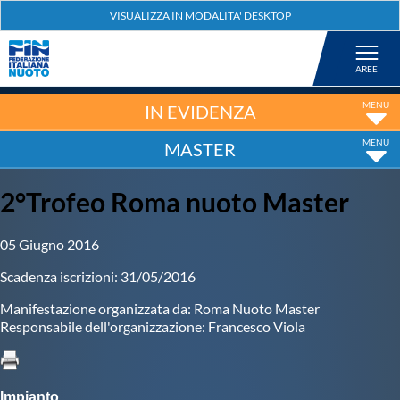
Federazione
Nuoto
IN EVIDENZA
MASTER
Pallanuoto
2°Trofeo Roma nuoto Master
Tuffi
05 Giugno 2016
Artistico
Scadenza iscrizioni: 31/05/2016
Manifestazione organizzata da: Roma Nuoto Master
Fondo
Responsabile dell'organizzazione: Francesco Viola
Salvamento
Impianto