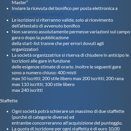
Master”
Inviare la ricevuta del bonifico per posta elettronica a
info@romanuotomaster.it
Le iscrizioni si riterranno valide, solo al ricevimento
dell’attestato di avvenuto bonifico
Non saranno assolutamente permesse variazioni sul campo
gara o dopo la pubblicazione
della start-list tranne che per errori dovuti agli
organizzatori
La società organizzatrice si riserva di chiudere in anticipo le
iscrizioni alle gare in funzione
delle esigenze stimate di orario. Inoltre le seguenti gare
sono a numero chiuso: 400 misti
max 50 iscritti; 200 stile libero max 200 iscritti; 200 rana
max 110 iscritti; 100 stile libero
max 240 iscritti
Staffette
Ogni società potrà schierare un massimo di due staffette
(purchè di categorie diverse) ed
entrambe concorreranno all'acquisizione del punteggio.
La quota di iscrizione per ogni staffetta è di euro 10,00