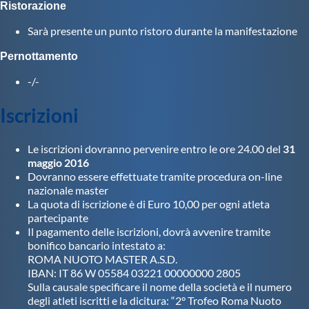
Galleria fotografica
Ristorazione
Sarà presente un punto ristoro durante la manifestazione
Videogallery
Pernottamento
-/-
Intranet
Iscrizioni
Webmail
Le iscrizioni dovranno pervenire entro le ore 24.00 del
31
maggio 2016
Contatti
Dovranno essere effettuate tramite procedura on-line
nazionale master
La quota di iscrizione è di Euro 10,00 per ogni atleta
Mappa del sito
partecipante
Il pagamento delle iscrizioni, dovrà avvenire tramite
bonifico bancario intestato a:
ROMA NUOTO MASTER A.S.D.
IBAN: IT 86 W 05584 03221 00000000 2805
Sulla causale specificare il nome della società e il numero
degli atleti iscritti e la dicitura: “2° Trofeo Roma Nuoto