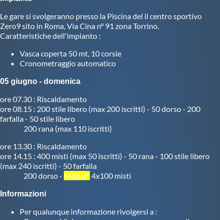
Le gare si svolgeranno presso la Piscina del il centro sportivo
Master
Zero9 sito in Roma, Via Cina n° 91 zona Torrino.
Caratteristiche dell'impianto :
Formazione
Vasca coperta 50 mt, 10 corsie
Cronometraggio automatico
GUG
05 giugno - domenica
ore 07.30 : Riscaldamento
Scuole Nuoto
ore 08.15 : 200 stile libero (max 200 iscritti) - 50 dorso - 200
farfalla - 50 stile libero
200 rana (max 110 iscritti)
Propaganda
ore 13.30 : Riscaldamento
ore 14.15 : 400 misti (max 50 iscritti) - 50 rana - 100 stile libero
(max 240 iscritti) - 50 farfalla
Centri Federali
200 dorso -
MiStaff.
4x100 misti
Informazioni
Area Legislativa
Per qualunque informazione rivolgersi a :