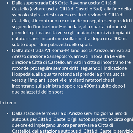
Galleria fotografica
Dalla superstrada E45 Orte-Ravenna uscita Città di
Castello (evitare uscita Città di Castello Sud), alla fine dello
svincolo si gira a destra verso est in direzione di Città di
Videogallery
Castello, si incontrano tre rotonde proseguire sempre dritti
seguendo l'indicazione Hospedale, alla quarta rotonda si
prende la prima uscita verso gli impianti sportivi e impianti
Intranet
natatori che si incontrano sulla sinistra dopo circa 400mt
subito dopo i due palazzetti dello sport.
Dall'autostrada A1 Roma-Milano uscita Arezzo, arrivati ad
Webmail
Arezzo direzione Sansepolcro, arrivati in località Le Ville
direzione Città di Castello, arrivati in città si incontrano tre
rotonde, proseguire sempre dritti seguendo l'indicazione
Contatti
Hospedale, alla quarta rotonda si prende la prima uscita
verso gli impianti sportivi e impianti natatori che si
incontrano sulla sinistra dopo circa 400mt subito dopo i
Mappa del sito
due palazzetti dello sport
In treno
Dalla stazione ferroviaria di Arezzo servizio giornaliero di
autobus per Città di Castello (gli autobus partono circa ogni
due ore ed impiegano un'ora per arrivare a Città di
Castello), dalla stazione autobus di Città di Castello servizio