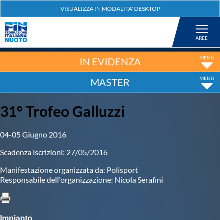
Federazione
Nuoto
IN EVIDENZA
MASTER
Pallanuoto
31° Trofeo Galluzzi
Tuffi
04-05 Giugno 2016
Artistico
Scadenza iscrizioni: 27/05/2016
Manifestazione organizzata da: Polisport
Fondo
Responsabile dell'organizzazione: Nicola Serafini
Salvamento
Impianto