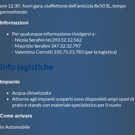
Protezione Civile
ore 12.30 : fuori gara, staffettone dell'amicizia 8x50 SL, tempo
permettendo
Informazioni
Qualità
Per qualunque informazione rivolgersi a :
- Nicola Serafini tel.393.52.12.562
Sostenibilità
- Maurizio Serafini 347.32.32.797
- Valentino Cerrotti 335.75.23.783 (per la logistica)
Privacy
Info logistiche
Cookie Policy
Impianto
Acqua climatizzata
Archivio News
Attorno agli impianti scoperti sono disponibili ampi spazi di
prato e stands con materiale specialistico per il nuoto
Flash News
Come arrivare
In Automobile