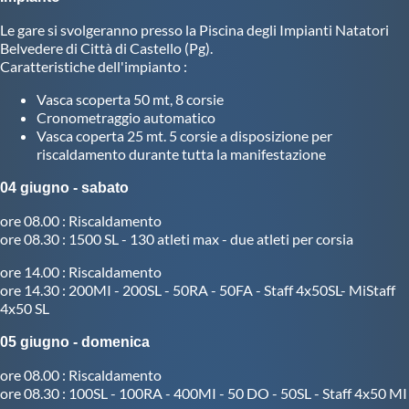
Le gare si svolgeranno presso la Piscina degli Impianti Natatori
Master
Belvedere di Città di Castello (Pg).
Caratteristiche dell'impianto :
Formazione
Vasca scoperta 50 mt, 8 corsie
Cronometraggio automatico
Vasca coperta 25 mt. 5 corsie a disposizione per
GUG
riscaldamento durante tutta la manifestazione
04 giugno - sabato
Scuole Nuoto
ore 08.00 : Riscaldamento
ore 08.30 : 1500 SL - 130 atleti max - due atleti per corsia
Propaganda
ore 14.00 : Riscaldamento
ore 14.30 : 200MI - 200SL - 50RA - 50FA - Staff 4x50SL- MiStaff
4x50 SL
Centri Federali
05 giugno - domenica
Area Legislativa
ore 08.00 : Riscaldamento
ore 08.30 : 100SL - 100RA - 400MI - 50 DO - 50SL - Staff 4x50 MI