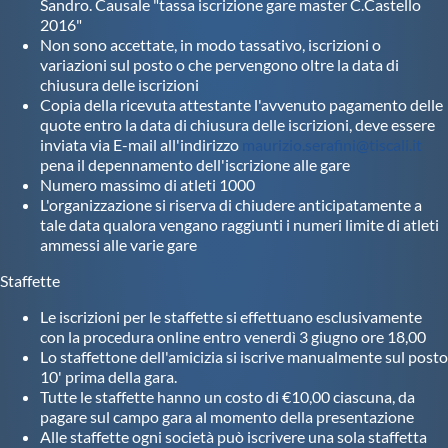
Sandro. Causale "tassa iscrizione gare master C.Castello
2016"
Non sono accettate, in modo tassativo, iscrizioni o
variazioni sul posto o che pervengono oltre la data di
chiusura delle iscrizioni
Copia della ricevuta attestante l'avvenuto pagamento delle
quote entro la data di chiusura delle iscrizioni, deve essere
inviata via E-mail all'indirizzo
maurizio.serafini@tiscali.it
pena il depennamento dell'iscrizione alle gare
Numero massimo di atleti 1000
L'organizzazione si riserva di chiudere anticipatamente a
tale data qualora vengano raggiunti i numeri limite di atleti
ammessi alle varie gare
Staffette
Le iscrizioni per le staffette si effettuano esclusivamente
con la procedura online entro venerdì 3 giugno ore 18,00
Lo staffettone dell'amicizia si iscrive manualmente sul posto
10' prima della gara.
Tutte le staffette hanno un costo di €10,00 ciascuna, da
pagare sul campo gara al momento della presentazione
Alle staffette ogni società può iscrivere una sola staffetta