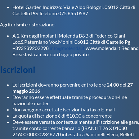
Hotel Garden Indirizzo: Viale Aldo Bologni, 06012 Città di
Castello PG Telefono:075 855 0587
Agriturismi e ristorazione:
A 2 Km dagli impianti Molenda B&B di Federico Giani
Loc.S.Paterniano Voc.Monini 06012 Città di Castello Pg
+393939202298
info@molenda.it
www.molenda.it Bed and
Breakfast camere con bagno privato
Iscrizioni
Le iscrizioni dovranno pervenire entro le ore 24.00 del
27
maggio 2016
Dovranno essere effettuate tramite procedura on-line
nazionale master
Non vengono accettate iscrizioni via fax o E-mail
La quota di iscrizione è di €10,00 a concorrente
Deve essere versata contestualmente all'iscrizione alle gare,
tramite conto corrente bancario (IBAN) IT 26 X 01030
21600 000002348770 intestato a Santinelli Elena, Belletti