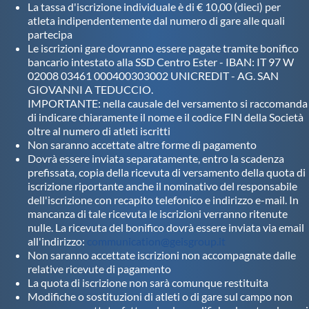
La tassa d'iscrizione individuale è di € 10,00 (dieci) per
atleta indipendentemente dal numero di gare alle quali
partecipa
Le iscrizioni gare dovranno essere pagate tramite bonifico
bancario intestato alla SSD Centro Ester - IBAN: IT 97 W
02008 03461 000400303002 UNICREDIT - AG. SAN
GIOVANNI A TEDUCCIO.
IMPORTANTE: nella causale del versamento si raccomanda
di indicare chiaramente il nome e il codice FIN della Società
oltre al numero di atleti iscritti
Non saranno accettate altre forme di pagamento
Dovrà essere inviata separatamente, entro la scadenza
prefissata, copia della ricevuta di versamento della quota di
iscrizione riportante anche il nominativo del responsabile
dell'iscrizione con recapito telefonico e indirizzo e-mail. In
mancanza di tale ricevuta le iscrizioni verranno ritenute
nulle. La ricevuta del bonifico dovrà essere inviata via email
all'indirizzo:
communication@geisgroup.it
Non saranno accettate iscrizioni non accompagnate dalle
relative ricevute di pagamento
La quota di iscrizione non sarà comunque restituita
Modifiche o sostituzioni di atleti o di gare sul campo non