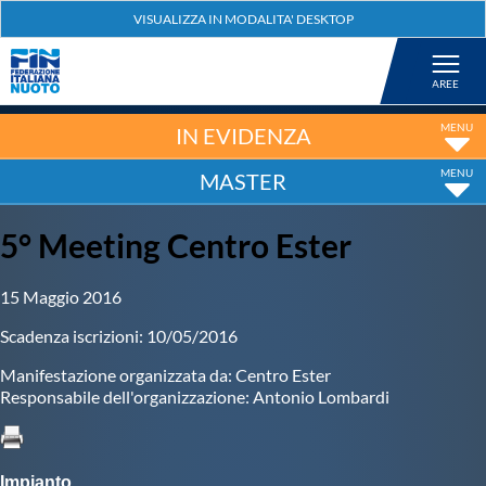
Federazione
Nuoto
IN EVIDENZA
MASTER
Pallanuoto
5° Meeting Centro Ester
Tuffi
15 Maggio 2016
Artistico
Scadenza iscrizioni: 10/05/2016
Manifestazione organizzata da: Centro Ester
Fondo
Responsabile dell'organizzazione: Antonio Lombardi
Salvamento
Impianto