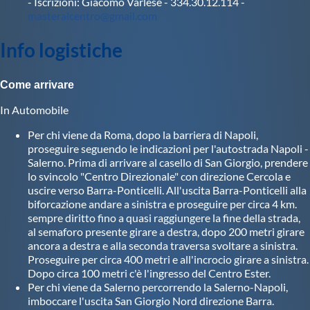
- Iscrizioni: Giacomo Varlese - 334.30.12.114 -
Protezione Civile
masteralcentro@gmail.com
Info logistiche
Qualità
Come arrivare
Sostenibilità
In Automobile
Per chi viene da Roma, dopo la barriera di Napoli,
Privacy
proseguire seguendo le indicazioni per l'autostrada Napoli -
Salerno. Prima di arrivare al casello di San Giorgio, prendere
lo svincolo "Centro Direzionale" con direzione Cercola e
Cookie Policy
uscire verso Barra-Ponticelli. All'uscita Barra-Ponticelli alla
biforcazione andare a sinistra e proseguire per circa 4 km.
sempre diritto fino a quasi raggiungere la fine della strada,
Archivio News
al semaforo presente girare a destra, dopo 200 metri girare
ancora a destra e alla seconda traversa svoltare a sinistra.
Proseguire per circa 400 metri e all'incrocio girare a sinistra.
Flash News
Dopo circa 100 metri c'è l'ingresso del Centro Ester.
Per chi viene da Salerno percorrendo la Salerno-Napoli,
imboccare l'uscita San Giorgio Nord direzione Barra.