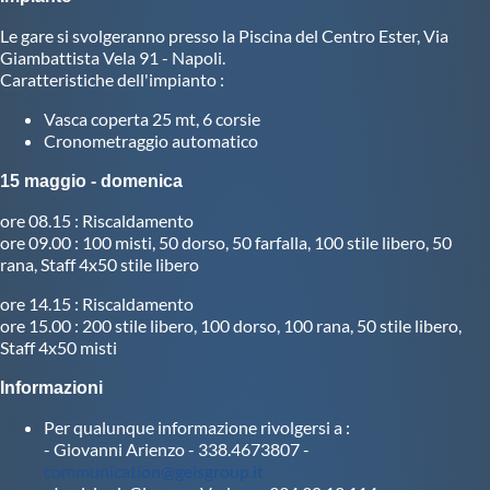
Le gare si svolgeranno presso la Piscina del Centro Ester, Via
Master
Giambattista Vela 91 - Napoli.
Caratteristiche dell'impianto :
Formazione
Vasca coperta 25 mt, 6 corsie
Cronometraggio automatico
GUG
15 maggio - domenica
ore 08.15 : Riscaldamento
Scuole Nuoto
ore 09.00 : 100 misti, 50 dorso, 50 farfalla, 100 stile libero, 50
rana, Staff 4x50 stile libero
ore 14.15 : Riscaldamento
Propaganda
ore 15.00 : 200 stile libero, 100 dorso, 100 rana, 50 stile libero,
Staff 4x50 misti
Centri Federali
Informazioni
Per qualunque informazione rivolgersi a :
Area Legislativa
- Giovanni Arienzo - 338.4673807 -
communication@geisgroup.it