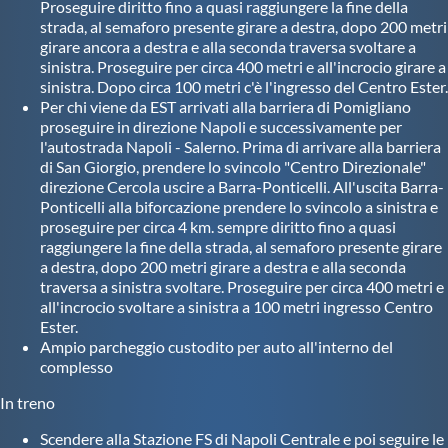
Galleria fotografica
Proseguire diritto fino a quasi raggiungere la fine della
strada, al semaforo presente girare a destra, dopo 200 metri
girare ancora a destra e alla seconda traversa svoltare a
Videogallery
sinistra. Proseguire per circa 400 metri e all'incrocio girare a
sinistra. Dopo circa 100 metri c'è l'ingresso del Centro Ester.
Per chi viene da EST arrivati alla barriera di Pomigliano
Intranet
proseguire in direzione Napoli e successivamente per
l'autostrada Napoli - Salerno. Prima di arrivare alla barriera
di San Giorgio, prendere lo svincolo "Centro Direzionale"
Webmail
direzione Cercola uscire a Barra-Ponticelli. All'uscita Barra-
Ponticelli alla biforcazione prendere lo svincolo a sinistra e
proseguire per circa 4 km. sempre diritto fino a quasi
Contatti
raggiungere la fine della strada, al semaforo presente girare
a destra, dopo 200 metri girare a destra e alla seconda
traversa a sinistra svoltare. Proseguire per circa 400 metri e
Mappa del sito
all'incrocio svoltare a sinistra a 100 metri ingresso Centro
Ester.
Ampio parcheggio custodito per auto all'interno del
complesso
In treno
Scendere alla Stazione FS di Napoli Centrale e poi seguire le