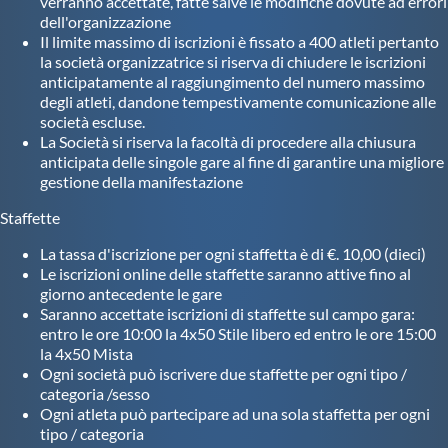
verranno accettate, fatte salve le modifiche dovute ad errori
dell'organizzazione
Il limite massimo di iscrizioni è fissato a 400 atleti pertanto
la società organizzatrice si riserva di chiudere le iscrizioni
anticipatamente al raggiungimento del numero massimo
degli atleti, dandone tempestivamente comunicazione alle
società escluse.
La Società si riserva la facoltà di procedere alla chiusura
anticipata delle singole gare al fine di garantire una migliore
gestione della manifestazione
Staffette
La tassa d'iscrizione per ogni staffetta è di €. 10,00 (dieci)
Le iscrizioni online delle staffette saranno attive fino al
giorno antecedente le gare
Saranno accettate iscrizioni di staffette sul campo gara:
entro le ore 10:00 la 4x50 Stile libero ed entro le ore 15:00
la 4x50 Mista
Ogni società può iscrivere due staffette per ogni tipo /
categoria /sesso
Ogni atleta può partecipare ad una sola staffetta per ogni
tipo / categoria