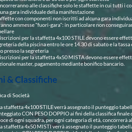
ncorreranno alle classifiche solo le staffette in cui tutti i 
 una gara individuale della manifestazione
affette con componenti non iscritti ad alcuna gara indivi
ranno ammesse "fuori-gara": in particolare non conseguira
bellare
 iscrizioni per la staffetta 4x100 STILE devono essere effe
reteria della piscina entro le ore 14.30 di sabato e la tassa 
co presso la segreteria
 iscrizioni per la staffetta 4x50 MISTA devono essere effe
zionale master, pagamento mediante bonifico bancario.
i & Classifiche
ca di Società
la staffetta 4x100 STILE verrà assegnato il punteggio tabel
nteggiato CON PESO DOPPIO ai fini della classifica finale di
oce di ogni squadra, per ogni categoria di età, concorrerà all
la staffetta 4x50 MISTI verrà assegnato il punteggio tabel