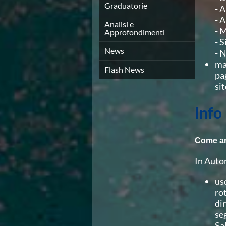
Graduatorie
- 
Azzurri
- 
News
Analisi e
- 
Flash News
Approfondimenti
- 
Fondo
News
- 
Eventi
ma
Grand Prix
Flash News
pa
Norme e documenti
si
Risultati e Classifiche
Primati
Info
Azzurri
News
Flash News
Come ar
Salvamento
Eventi
In Auto
Norme e documenti
Risultati e Classifiche
us
Albi d'oro - Primati
ro
News
di
Flash News
se
Master
Sa