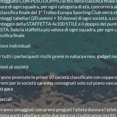
nteggiato CON PESO DOPPIO ai fini della classifica finale di
oce di ogni squadra, per ogni categoria di età, concorrerà all
 classifica finale del 1° Trofeo Europa Sporting Club verrà s
nteggi tabellari (20 uomini + 10 donne) di ogni società, a c
nteggio della STAFFETTA 4x100 STILE e il doppio del pun
STA. Solo la staffetta più veloce di ogni squadra, per ogni c
ssifica finale
ioni individuali
 tutti i partecipanti ricchi premi in natura e non, gadget na
ioni di società
ranno premiate le prime 10 società classificate con coppe e
premi per le società saranno consegnati solo sul piano va
st gara
peciali
rranno omaggiati con premi pregiati l'atleta donna e l'atle
mma punti tabellare nelle due gare cui risulteranno iscritti