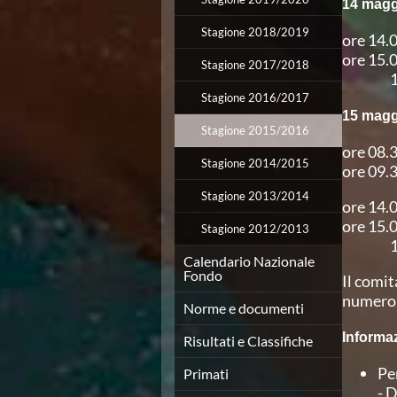
Campionato A2 Maschile
14 magg
Campionato A2 Femminile
Stagione 2018/2019
ore 14.
Campionato B Maschile
ore 15.
Storico Campionati 2003-2017
Stagione 2017/2018
15 min
Finali Giovanili
Stagione 2016/2017
Trofei delle Regioni
15 magg
CoMeN Cup
Stagione 2015/2016
News
ore 08.
Flash News
Stagione 2014/2015
ore 09.
Waterpolo Channel
Stagione 2013/2014
Tuffi
ore 14.
Eventi
ore 15.
Stagione 2012/2013
Norme e documenti
15 min
Risultati e Classifiche
Calendario Nazionale
Fondo
Azzurri
Il comit
News
numero d
Norme e documenti
Flash News
Artistico
Informa
Risultati e Classifiche
Eventi
Pe
Norme e documenti
Primati
- 
Risultati e Classifiche