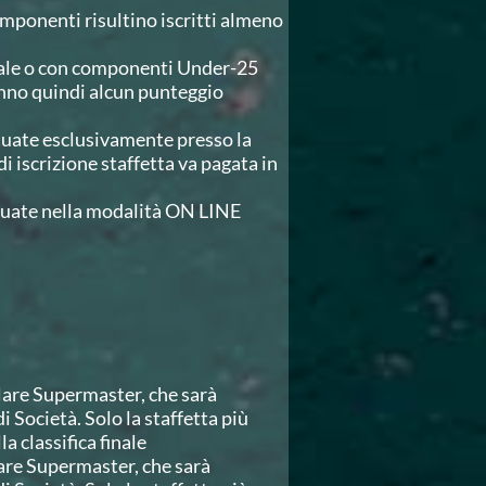
componenti risultino iscritti almeno
duale o con componenti Under-25
nno quindi alcun punteggio
ttuate esclusivamente presso la
di iscrizione staffetta va pagata in
ttuate nella modalità ON LINE
lare Supermaster, che sarà
 Società. Solo la staffetta più
a classifica finale
lare Supermaster, che sarà