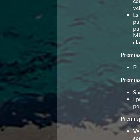
co
vel
La
pu
pu
MI
cla
Premiaz
Per
Premiaz
Sa
I 
po
Premi s
Ve
so