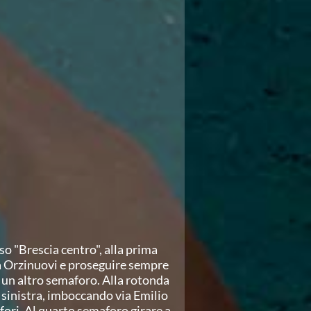
so "Brescia centro", alla prima
ia Orzinuovi e proseguire sempre
e un altro semaforo. Alla rotonda
a sinistra, imboccando via Emilio
fori. Al quarto semaforo girare a