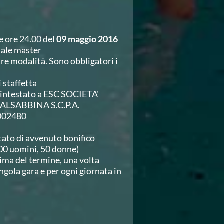
le ore 24.00 del
09 maggio 2016
nale master
tre modalità. Sono obbligatori i
i staffetta
intestato a ESC SOCIETA'
ALSABBINA S.C.P.A.
002480
stato di avvenuto bonifico
00 uomini, 50 donne)
prima del termine, una volta
ngola gara e per ogni giornata in