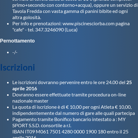
Galleria fotografica
primo+secondo con contorno+acqua), oppure un servizio di
Tavola Fredda con vasta gamma di panini bibite ed ogni
altra golosità.
Videogallery
Per info e prenotazioni: www.piscinesciorba.com pagina
"cafe" - tel. 347.3246090 (Luca)
Intranet
Pernottamento
-/-
Webmail
Iscrizioni
Contatti
Le iscrizioni dovranno pervenire entro le ore 24.00 del
25
aprile 2016
Mappa del sito
Dovranno essere effettuate tramite procedura on-line
nazionale master
La quota di iscrizione è di € 10,00 per ogni Atleta € 10,00,
indipendentemente dal numero di gare alle quali partecipa
Pagamento tramite Bonifico bancario intestato a : MY
SPORT S.S.D. consortile a r.l.
IBAN IT09 M061 7501 4280 0000 1900 180 entro il 25
aprile 2016