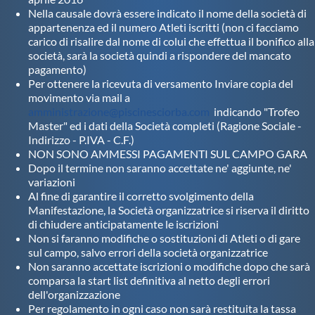
Nella causale dovrà essere indicato il nome della società di
appartenenza ed il numero Atleti iscritti (non ci facciamo
carico di risalire dal nome di colui che effettua il bonifico alla
società, sarà la società quindi a rispondere del mancato
pagamento)
Per ottenere la ricevuta di versamento Inviare copia del
movimento via mail a
amministrazione@piscinesciorba.com
indicando "Trofeo
Master" ed i dati della Società completi (Ragione Sociale -
Indirizzo - P.IVA - C.F.)
NON SONO AMMESSI PAGAMENTI SUL CAMPO GARA
Dopo il termine non saranno accettate ne' aggiunte, ne'
variazioni
Al fine di garantire il corretto svolgimento della
Manifestazione, la Società organizzatrice si riserva il diritto
di chiudere anticipatamente le iscrizioni
Non si faranno modifiche o sostituzioni di Atleti o di gare
sul campo, salvo errori della società organizzatrice
Non saranno accettate iscrizioni o modifiche dopo che sarà
comparsa la start list definitiva al netto degli errori
dell'organizzazione
Per regolamento in ogni caso non sarà restituita la tassa