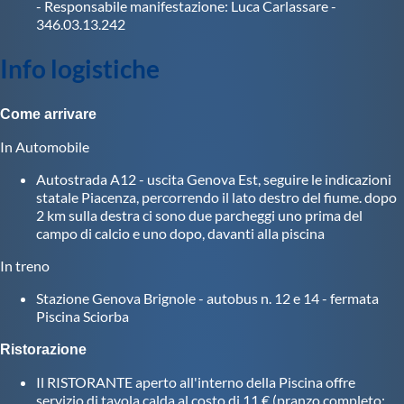
- Responsabile manifestazione: Luca Carlassare -
Protezione Civile
346.03.13.242
Info logistiche
Qualità
Come arrivare
Sostenibilità
In Automobile
Autostrada A12 - uscita Genova Est, seguire le indicazioni
Privacy
statale Piacenza, percorrendo il lato destro del fiume. dopo
2 km sulla destra ci sono due parcheggi uno prima del
campo di calcio e uno dopo, davanti alla piscina
Cookie Policy
In treno
Archivio News
Stazione Genova Brignole - autobus n. 12 e 14 - fermata
Piscina Sciorba
Flash News
Ristorazione
Il RISTORANTE aperto all'interno della Piscina offre
servizio di tavola calda al costo di 11 € (pranzo completo: