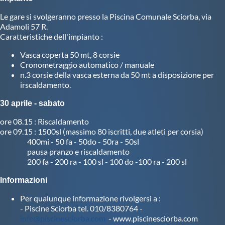
Le gare si svolgeranno presso la Piscina Comunale Sciorba, via
Master
Adamoli 57 R.
Caratteristiche dell'impianto :
Formazione
Vasca coperta 50 mt, 8 corsie
Cronometraggio automatico / manuale
n.3 corsie della vasca esterna da 50 mt a disposizione per
GUG
irscaldamento.
30 aprile - sabato
Scuole Nuoto
ore 08.15 : Riscaldamento
ore 09.15 : 1500sl (massimo 80 iscritti, due atleti per corsia)
Propaganda
400mi - 50 fa - 50do - 50ra - 50sl
pausa pranzo e riscaldamento
200 fa - 200 ra - 100 sl - 100 do -100 ra - 200 sl
Centri Federali
Informazioni
Per qualunque informazione rivolgersi a :
Area Legislativa
- Piscine Sciorba tel. 010/8380764 -
info@piscinesciorba.com
- www.piscinesciorba.com