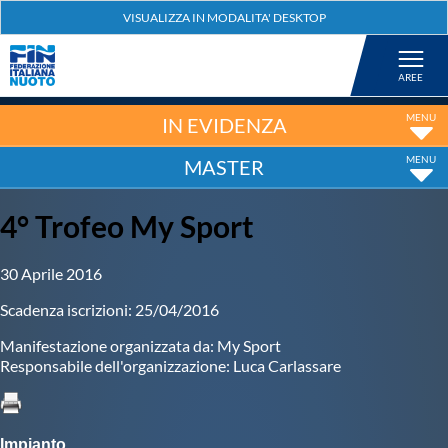
Federazione
Nuoto
IN EVIDENZA
MASTER
Pallanuoto
4° Trofeo My Sport
Tuffi
30 Aprile 2016
Artistico
Scadenza iscrizioni: 25/04/2016
Manifestazione organizzata da: My Sport
Fondo
Responsabile dell'organizzazione: Luca Carlassare
Salvamento
Impianto