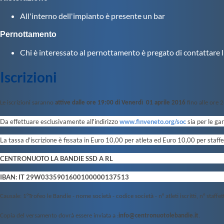
Azzurri
News
All'interno dell'impianto è presente un bar
Flash News
Salvamento
Pernottamento
Eventi
Chi è interessato al pernottamento è pregato di contattare 
Norme e documenti
Risultati e
Iscrizioni
Classifiche
Albi d'oro - Primati
News
Flash News
Le iscrizioni saranno
attive dalle ore 19:00 di Venerdì 01 aprile 2016
fino alle ore 
Master
Da effettuare esclusivamente all'indirizzo
www.finveneto.org/soc
sia per le gar
Campionati Italiani
Circuito
La tassa d'iscrizione è fissata in Euro 10,00 per atleta ed Euro 10,00 per staffet
Supermaster
Calendario
CENTRONUOTO LA BANDIE SSD A RL
Nazionale Fondo
Norme e documenti
IBAN: IT 29W0335901600100000137513
Risultati e
Classifiche
Causale:
1°Trofeo le Bandie
- nome società - codice società - n° atleti iscritti, n° staffett
Primati
Graduatorie
Copia
del versamento dovrà essere inviata a :
info@centronuotolebandie.it
.
Analisi e