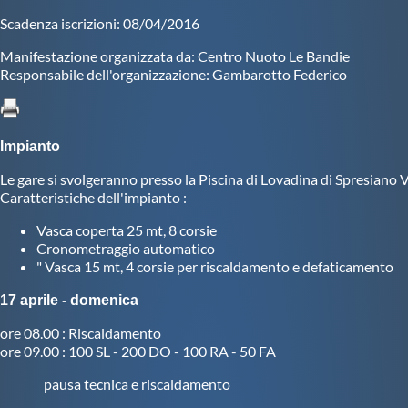
Pallanuoto
Norme e documenti
Scadenza iscrizioni: 08/04/2016
Le Nazionali
Manifestazione organizzata da: Centro Nuoto Le Bandie
Coppa Italia
Responsabile dell'organizzazione: Gambarotto Federico
Campionato A1
Maschile
Campionato A1
Femminile
Impianto
Campionato A2
Maschile
Le gare si svolgeranno presso la Piscina di Lovadina di Spresiano 
Campionato A2
Caratteristiche dell'impianto :
Femminile
Campionato B
Vasca coperta 25 mt, 8 corsie
Maschile
Cronometraggio automatico
Storico Campionati
" Vasca 15 mt, 4 corsie per riscaldamento e defaticamento
2003-2017
Finali Giovanili
17 aprile - domenica
Trofei delle Regioni
CoMeN Cup
ore 08.00 : Riscaldamento
News
ore 09.00 : 100 SL - 200 DO - 100 RA - 50 FA
Flash News
pausa tecnica e riscaldamento
Waterpolo Channel
Tuffi