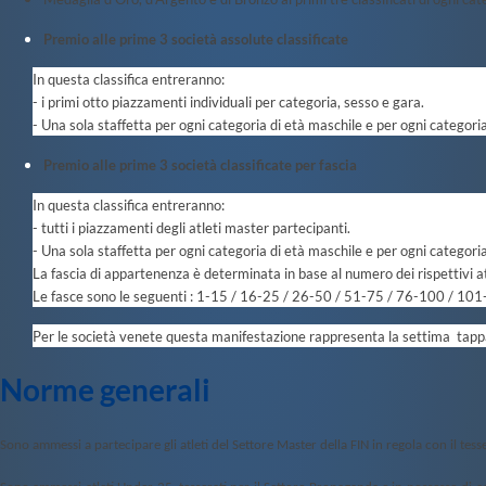
C. F. Trieste "Bruno
Bianchi"
Premio alle prime 3 società assolute classificate
C. F. Verona
"Alberto
In questa classifica entreranno:
Castagnetti"
- i primi otto piazzamenti individuali per categoria, sesso e gara.
C. F. Viterbo
- Una sola staffetta per ogni categoria di età maschile e per ogni categoria
Area Legislativa
Protezione Civile
Premio alle prime 3 società classificate per fascia
Qualità
Sostenibilità
In questa classifica entreranno:
Privacy
- tutti i piazzamenti degli atleti master partecipanti.
Cookie Policy
- Una sola staffetta per ogni categoria di età maschile e per ogni categoria
Archivio News
La fascia di appartenenza è determinata in base al numero dei rispettivi atle
Flash News
Le fasce sono le seguenti : 1-15 / 16-25 / 26-50 / 51-75 / 76-100 / 101
Galleria fotografica
Videogallery
Per le società venete questa manifestazione rappresenta la settima t
Intranet
Webmail
Norme generali
Contatti
Mappa del sito
Sono ammessi a partecipare gli atleti del Settore Master della FIN in regola con il t