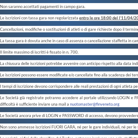
Approfondimenti
Non
saranno accettati pagamenti in campo gara.
News
Flash News
Le iscrizioni con tassa gara non regolarizzata
entro le ore 18:00 del l’11/04/
Formazione
Cancellazioni, modifiche o sostituzioni di atleti o di gare richieste dopo il term
SIT
Sezione Salvamento
La tassa gara è dovuta anche in caso di assenza o cancellazione staffetta in ca
GUG
Composizione
Il limite massimo di iscritti è fissato in n. 700.
Norme e documenti
Formazione
La chiusura delle iscrizioni potrebbe avvenire con anticipo rispetto alla data i
Sedi Regionali e
Provinciali
Le iscrizioni possono essere modificate e/o cancellate fino alla scadenza dei term
Designazioni
Arbitrali
I tempi di iscrizione devono corrispondere alle reali prestazioni di ogni atleta 
Scuole Nuoto
Le Società già registrate potranno accedere al portale utilizzando LOGIN e PA
Ricerca Scuole
Nuoto
difficoltà è sufficiente inviare una mail a
nuotomaster@finveneto.org
Manuale SNF
Le Società ancora prive di LOGIN e PASSWORD di accesso, devono provvedere al
Diventa SNF
Propaganda
Non sono ammesse iscrizioni FUORI GARA, né per le gare individuali, né per le s
Norme e documenti
Risultati