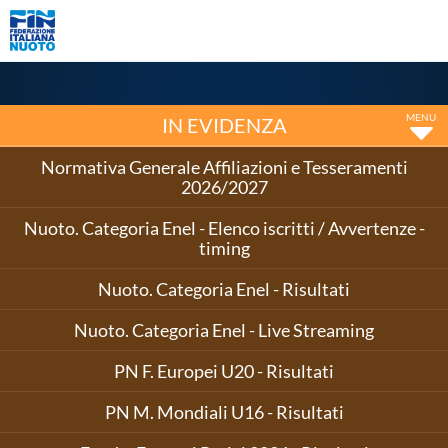
Federazione
Parigi 2026
La Federazione
Norme e documenti
Bilanci
FIN: Bandi di gara
IN EVIDENZA
FIN: Convenzioni
Enti
Normativa Generale Affiliazioni e Tesseramenti
Sport e Salute:
2026/2027
Bandi e Avvisi
Sport e Salute:
Nuoto. Categoria Enel - Elenco iscritti / Avvertenze -
Convenzioni per
timing
ASD/SSD
Antidoping
Nuoto. Categoria Enel - Risultati
Giustizia
Settore Impianti
Nuoto. Categoria Enel - Live Streaming
Assicurazione
Comitati Regionali
PN F. Europei U20 - Risultati
Società Sportive
Privacy
PN M. Mondiali U16 - Risultati
Qualità
Sostenibilità