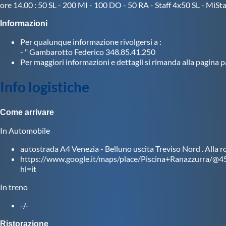
ore 14.00 : 50 SL - 200 MI - 100 DO - 50 RA - Staff 4x50 SL - MiSt
Eventi
Norme e documenti
Informazioni
Risultati e
Classifiche
Per qualunque informazione rivolgersi a :
Azzurri
- " Gambarotto Federico 348.85.41.250
News
Per maggiori informazioni e dettagli si rimanda alla pagina 
Flash News
Artistico
Info logistiche
Eventi
Norme e documenti
Risultati e
Come arrivare
Classifiche
Azzurri
In Automobile
News
autostrada A4 Venezia - Belluno uscita Treviso Nord . Alla ro
Flash News
https://www.google.it/maps/place/Piscina+Ranazzurr
Fondo
hl=it
Eventi
Grand Prix
In treno
Norme e documenti
Risultati e
-/-
Classifiche
Primati
Ristorazione