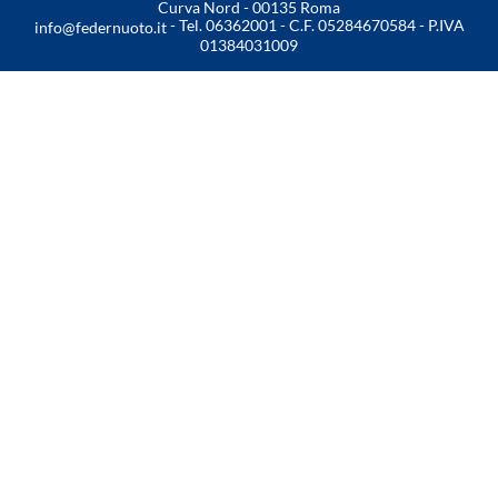
Curva Nord - 00135 Roma
- Tel. 06362001 - C.F. 05284670584 - P.IVA
info@federnuoto.it
01384031009