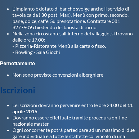
Galleria fotografica
L'impianto è dotato di bar che svolge anche il servizio di
tavola calda ( 30 posti Max). Menù con primo, secondo,
Videogallery
pane, dolce, caffè. Su prenotazione. Contattare 081
8277909 chiedendo del barista di turno
Nella zona circostante, all'interno del villaggio, si trovano
Intranet
dalle ore 17,00:
- Pizzeria-Ristorante Menù alla carta o fisso.
- Bowling - Sala Giochi
Webmail
Pernottamento
Non sono previste convenzioni alberghiere
Contatti
Iscrizioni
Mappa del sito
Le iscrizioni dovranno pervenire entro le ore 24.00 del
11
aprile 2016
Dovranno essere effettuate tramite procedura on-line
nazionale master
Ogni concorrente potrà partecipare ad un massimo di due
gare individuali e a tutte le staffette col vincolo di una