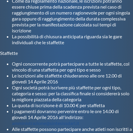
Come da regolamento nazionale, le iscrizioni potranno
essere chiuse prima della scadenza prevista nel caso di
raggiungimento di un numero ragionevole per ogni singola
gara oppure di raggiungimento della durata complessiva
prevista per la manifestazione calcolata sui tempi di
iscrizione
La possibilità di chiusura anticipata riguarda sia le gare
individuali che le staffette
Staffette
Ogni concorrente potrà partecipare a tutte le staffette, col
vincolo di una staffetta per ogni tipo e sesso
Le iscrizioni alle staffette chiuderanno alle ore 12.00 di
giovedì 14 Aprile 2016
Ogni società potrà iscrivere più staffette per ogni tipo,
categoria e sesso: per la classifica finale si considererà solo
la migliore piazzata della categoria
La quota di iscrizione è di 10.00 € per staffetta
I pagamenti dovranno pervenire entro le ore 14.00 di
giovedì 14 Aprile 2016 all'indirizzo:
amministrazione@sintesissdarl.it
Alle staffette possono partecipare anche atleti non iscritti a