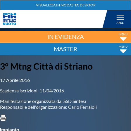
Federazione
Nuoto
IN EVIDENZA
MASTER
Pallanuoto
3° Mtng Città di Striano
Tuffi
17 Aprile 2016
Artistico
Scadenza iscrizioni: 11/04/2016
Manifestazione organizzata da: SSD Sintesi
Fondo
Responsabile dell'organizzazione: Carlo Ferraioli
Salvamento
Impianto