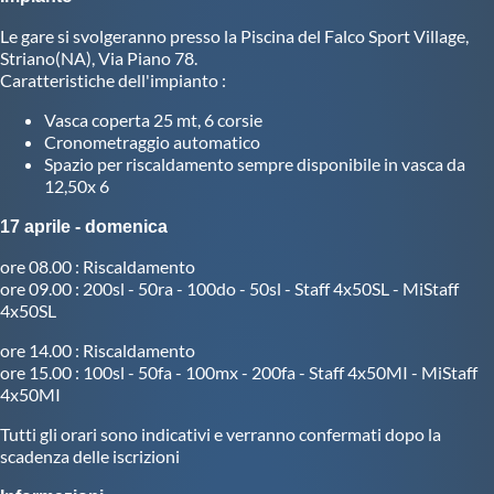
Le gare si svolgeranno presso la Piscina del Falco Sport Village,
Master
Striano(NA), Via Piano 78.
Caratteristiche dell'impianto :
Formazione
Vasca coperta 25 mt, 6 corsie
Cronometraggio automatico
Spazio per riscaldamento sempre disponibile in vasca da
GUG
12,50x 6
17 aprile - domenica
Scuole Nuoto
ore 08.00 : Riscaldamento
ore 09.00 : 200sl - 50ra - 100do - 50sl - Staff 4x50SL - MiStaff
Propaganda
4x50SL
ore 14.00 : Riscaldamento
ore 15.00 : 100sl - 50fa - 100mx - 200fa - Staff 4x50MI - MiStaff
Centri Federali
4x50MI
Tutti gli orari sono indicativi e verranno confermati dopo la
Area Legislativa
scadenza delle iscrizioni