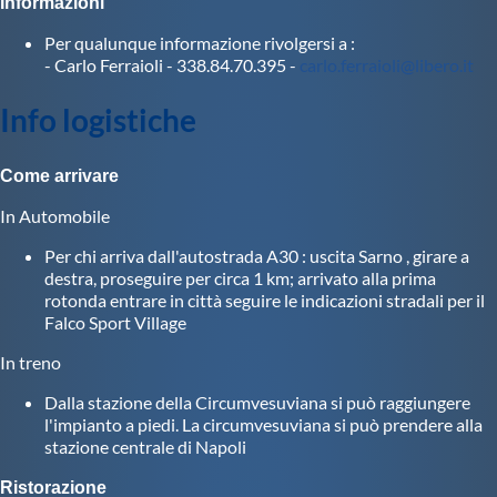
Informazioni
Protezione Civile
Per qualunque informazione rivolgersi a :
- Carlo Ferraioli - 338.84.70.395 -
carlo.ferraioli@libero.it
Qualità
Info logistiche
Sostenibilità
Come arrivare
In Automobile
Privacy
Per chi arriva dall'autostrada A30 : uscita Sarno , girare a
destra, proseguire per circa 1 km; arrivato alla prima
Cookie Policy
rotonda entrare in città seguire le indicazioni stradali per il
Falco Sport Village
Archivio News
In treno
Dalla stazione della Circumvesuviana si può raggiungere
l'impianto a piedi. La circumvesuviana si può prendere alla
Flash News
stazione centrale di Napoli
Ristorazione