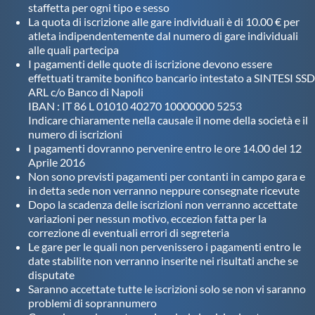
staffetta per ogni tipo e sesso
La quota di iscrizione alle gare individuali è di 10.00 € per
atleta indipendentemente dal numero di gare individuali
alle quali partecipa
I pagamenti delle quote di iscrizione devono essere
effettuati tramite bonifico bancario intestato a SINTESI SSD
ARL c/o Banco di Napoli
IBAN : IT 86 L 01010 40270 10000000 5253
Indicare chiaramente nella causale il nome della società e il
numero di iscrizioni
I pagamenti dovranno pervenire entro le ore 14.00 del 12
Aprile 2016
Non sono previsti pagamenti per contanti in campo gara e
in detta sede non verranno neppure consegnate ricevute
Dopo la scadenza delle iscrizioni non verranno accettate
variazioni per nessun motivo, eccezion fatta per la
correzione di eventuali errori di segreteria
Le gare per le quali non pervenissero i pagamenti entro le
date stabilite non verranno inserite nei risultati anche se
disputate
Saranno accettate tutte le iscrizioni solo se non vi saranno
problemi di soprannumero