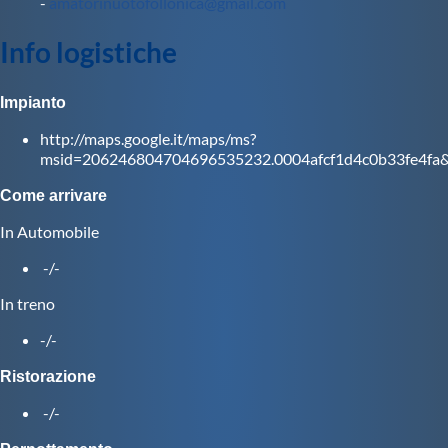
-
amatorinuotofollonica@gmail.com
Protezione Civile
Info logistiche
Qualità
Impianto
http://maps.google.it/maps/ms?
Sostenibilità
msid=206246804704696535232.0004afcf1d4c0b33fe4fa&
Come arrivare
Privacy
In Automobile
Cookie Policy
-/-
In treno
Archivio News
-/-
Ristorazione
Flash News
-/-