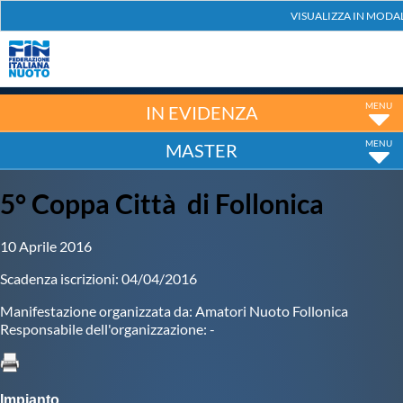
Federazione
Nuoto
IN EVIDENZA
MASTER
Pallanuoto
5° Coppa Città di Follonica
Tuffi
10 Aprile 2016
Artistico
Scadenza iscrizioni: 04/04/2016
Manifestazione organizzata da: Amatori Nuoto Follonica
Fondo
Responsabile dell'organizzazione: -
Salvamento
Impianto