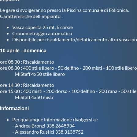
Le gare si svolgeranno presso la Piscina comunale di Follonica.
Master
Caratteristiche dell'impianto :
Vasca coperta 25 mt, 6 corsie
Formazione
Cronometraggio automatico
Disponibile per riscaldamento/defaticamento altra vasca po
GUG
10 aprile - domenica
ore 08.30 : Riscaldamento
Scuole Nuoto
ore 08.30 : 400 stile libero - 50 delfino - 200 misti - 100 stile libe
MiStaff 4x50 stile libero
ore 14.30 : Riscaldamento
Propaganda
ore 15.00 : 400 misti - 200 dorso - 100 delfino - 200 rana - 50 stile
MiStaff 4x50 misti
Centri Federali
Informazioni
Per qualunque informazione rivolgersi a :
Area Legislativa
- Andrea Bronzi 338 2648934
- Alessandro Rustici 338 3138752