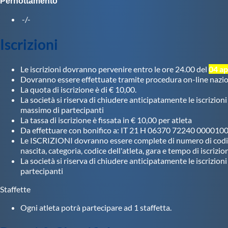
Galleria fotografica
Pernottamento
-/-
Videogallery
Iscrizioni
Intranet
Le iscrizioni dovranno pervenire entro le ore 24.00 del
04 ap
Dovranno essere effettuate tramite procedura on-line nazi
La quota di iscrizione è di € 10,00.
Webmail
La società si riserva di chiudere anticipatamente le iscrizio
massimo di partecipanti
La tassa di iscrizione è fissata in € 10,00 per atleta
Contatti
Da effettuare con bonifico a: IT 21 H 06370 72240 00001
Le ISCRIZIONI dovranno essere complete di numero di codice
nascita, categoria, codice dell'atleta, gara e tempo di iscrizi
Mappa del sito
La società si riserva di chiudere anticipatamente le iscrizion
partecipanti
Staffette
Ogni atleta potrà partecipare ad 1 staffetta.