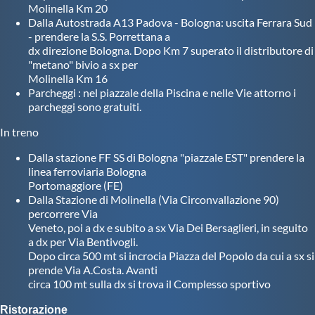
Galleria fotografica
Molinella Km 20
Dalla Autostrada A13 Padova - Bologna: uscita Ferrara Sud
- prendere la S.S. Porrettana a
Videogallery
dx direzione Bologna. Dopo Km 7 superato il distributore di
"metano" bivio a sx per
Molinella Km 16
Intranet
Parcheggi : nel piazzale della Piscina e nelle Vie attorno i
parcheggi sono gratuiti.
Webmail
In treno
Dalla stazione FF SS di Bologna "piazzale EST" prendere la
Contatti
linea ferroviaria Bologna
Portomaggiore (FE)
Dalla Stazione di Molinella (Via Circonvallazione 90)
Mappa del sito
percorrere Via
Veneto, poi a dx e subito a sx Via Dei Bersaglieri, in seguito
a dx per Via Bentivogli.
Dopo circa 500 mt si incrocia Piazza del Popolo da cui a sx si
prende Via A.Costa. Avanti
circa 100 mt sulla dx si trova il Complesso sportivo
Ristorazione