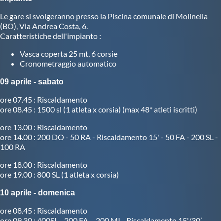
Le gare si svolgeranno presso la Piscina comunale di Molinella
Master
(BO), Via Andrea Costa, 6.
Caratteristiche dell'impianto :
Formazione
Vasca coperta 25 mt, 6 corsie
Cronometraggio automatico
GUG
09 aprile - sabato
ore 07.45 : Riscaldamento
Scuole Nuoto
ore 08.45 : 1500 sl (1 atleta x corsia) (max 48* atleti iscritti)
ore 13.00 : Riscaldamento
ore 14.00 : 200 DO - 50 RA - Riscaldamento 15' - 50 FA - 200 SL -
Propaganda
100 RA
ore 18.00 : Riscaldamento
Centri Federali
ore 19.00 : 800 SL (1 atleta x corsia)
10 aprile - domenica
Area Legislativa
ore 08.45 : Riscaldamento
ore 09.30 : 400SL - 200 FA – 200 MI - Riscaldamento 15'/30’ –