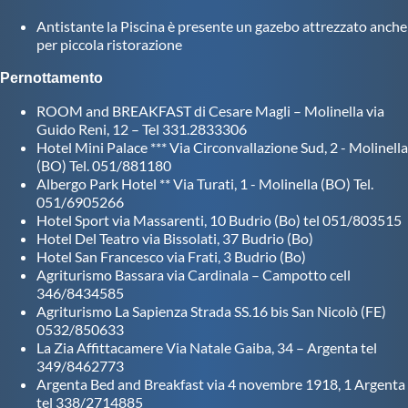
Antistante la Piscina è presente un gazebo attrezzato anche
per piccola ristorazione
Pernottamento
ROOM and BREAKFAST di Cesare Magli – Molinella via
Guido Reni, 12 – Tel 331.2833306
Hotel Mini Palace *** Via Circonvallazione Sud, 2 - Molinella
(BO) Tel. 051/881180
Albergo Park Hotel ** Via Turati, 1 - Molinella (BO) Tel.
051/6905266
Hotel Sport via Massarenti, 10 Budrio (Bo) tel 051/803515
Hotel Del Teatro via Bissolati, 37 Budrio (Bo)
Hotel San Francesco via Frati, 3 Budrio (Bo)
Agriturismo Bassara via Cardinala – Campotto cell
346/8434585
Agriturismo La Sapienza Strada SS.16 bis San Nicolò (FE)
0532/850633
La Zia Affittacamere Via Natale Gaiba, 34 – Argenta tel
349/8462773
Argenta Bed and Breakfast via 4 novembre 1918, 1 Argenta
tel 338/2714885