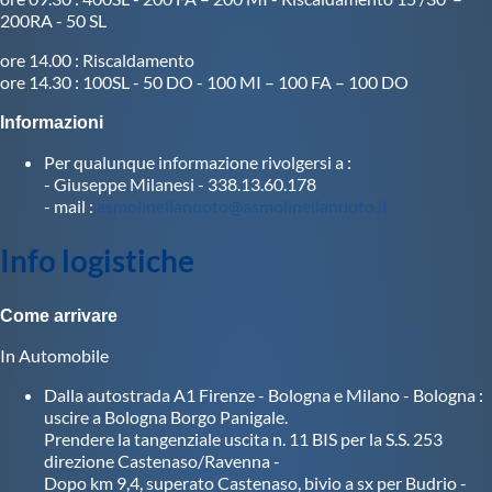
Protezione Civile
200RA - 50 SL
ore 14.00 : Riscaldamento
ore 14.30 : 100SL - 50 DO - 100 MI – 100 FA – 100 DO
Qualità
Informazioni
Sostenibilità
Per qualunque informazione rivolgersi a :
- Giuseppe Milanesi - 338.13.60.178
- mail :
asmolinellanuoto@asmolinellanuoto.it
Privacy
Info logistiche
Cookie Policy
Come arrivare
In Automobile
Archivio News
Dalla autostrada A1 Firenze - Bologna e Milano - Bologna :
uscire a Bologna Borgo Panigale.
Flash News
Prendere la tangenziale uscita n. 11 BIS per la S.S. 253
direzione Castenaso/Ravenna -
Dopo km 9,4, superato Castenaso, bivio a sx per Budrio -