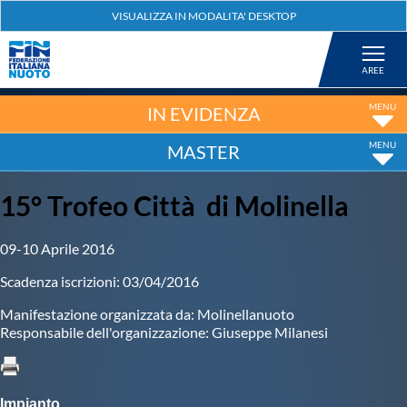
Federazione
Nuoto
IN EVIDENZA
MASTER
Pallanuoto
15° Trofeo Città di Molinella
Tuffi
09-10 Aprile 2016
Artistico
Scadenza iscrizioni: 03/04/2016
Manifestazione organizzata da: Molinellanuoto
Fondo
Responsabile dell'organizzazione: Giuseppe Milanesi
Salvamento
Impianto