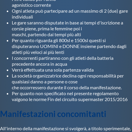
agonistico corrente
Ogni atleta può partecipare ad un massimo di 2 (due) gare
individuali
Le gare saranno disputate in base ai tempi d'iscrizione a
corsie piene, prima le femmine poi i
maschi, partendo dai tempi più alti
Per quanto riguarda gli 800sl e 1500sl questi si
disputeranno UOMINI e DONNE insieme partendo dagli
atleti più veloci ai più lenti
I concorrenti partiranno con gli atleti della batteria
precedente ancora in acqua
Verrà effettuata una sola partenza valida
La società organizzatrice declina ogni responsabilità per
qualsiasi danno a persone o cose
che occorressero durante il corso della manifestazione.
Per quanto non specificato nel presente regolamento
valgono le norme Fin del circuito supermaster 2015/2016
Manifestazioni concomitanti
All'interno della manifestazione si svolgerà, a titolo sperimentale,