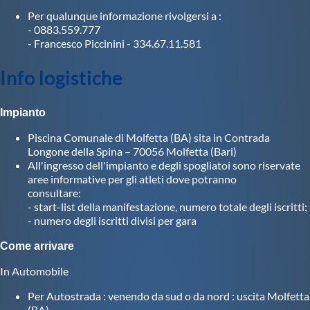
Protezione Civile
Per qualunque informazione rivolgersi a :
- 0883.559.777
- Francesco Piccinini - 334.67.11.581
Qualità
Info logistiche
Sostenibilità
Impianto
Piscina Comunale di Molfetta (BA) sita in Contrada
Privacy
Longone della Spina – 70056 Molfetta (Bari)
All'ingresso dell'impianto e degli spogliatoi sono riservate
aree informative per gli atleti dove potranno
Cookie Policy
consultare:
- start-list della manifestazione, numero totale degli iscritti;
- numero degli iscritti divisi per gara
Archivio News
Come arrivare
Flash News
In Automobile
Per Autostrada : venendo da sud o da nord : uscita Molfetta
(BA)