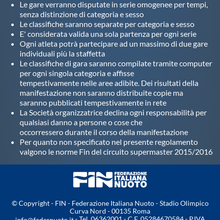
Le gare verranno disputate in serie omogenee per tempi,
senza distinzione di categoria e sesso
Le classifiche saranno separate per categoria e sesso
E' considerata valida una sola partenza per ogni serie
Ogni atleta potrà partecipare ad un massimo di due gare
individuali più la staffetta
Le classifiche di gara saranno compilate tramite computer
per ogni singola categoria e affisse
tempestivamente nelle aree adibite. Dei risultati della
manifestazione non saranno distribuite copie ma
saranno pubblicati tempestivamente in rete
La Società organizzatrice declina ogni responsabilità per
qualsiasi danno a persone o cose che
occorressero durante il corso della manifestazione
Per quanto non specificato nel presente regolamento
valgono le norme Fin del circuito supermaster 2015/2016
© Copyright - FIN - Federazione Italiana Nuoto - Stadio Olimpico
Curva Nord - 00135 Roma
- Tel. 06362001 - C.F. 05284670584 - P.IVA
info@federnuoto.it