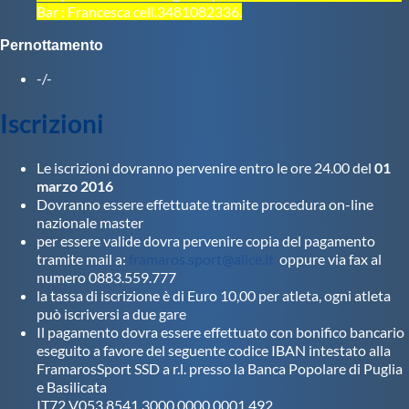
Bar : Francesca
cell.3481082336.
Pernottamento
-/-
Iscrizioni
Le iscrizioni dovranno pervenire entro le ore 24.00 del
01
marzo 2016
Dovranno essere effettuate tramite procedura on-line
nazionale master
per essere valide dovra pervenire copia del pagamento
tramite mail a:
framaros.sport@alice.it
oppure via fax al
numero 0883.559.777
la tassa di iscrizione è di Euro 10,00 per atleta, ogni atleta
può iscriversi a due gare
Il pagamento dovra essere effettuato con bonifico bancario
eseguito a favore del seguente codice IBAN intestato alla
FramarosSport SSD a r.l. presso la Banca Popolare di Puglia
e Basilicata
IT72 V053 8541 3000 0000 0001 492