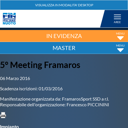
Federazione
Nuoto
IN EVIDENZA
MASTER
Pallanuoto
5° Meeting Framaros
Tuffi
06 Marzo 2016
Artistico
Scadenza iscrizioni: 01/03/2016
Manifestazione organizzata da: FramarosSport SSD a r.l.
Fondo
Responsabile dell'organizzazione: Francesco PICCININI
Salvamento
Impianto