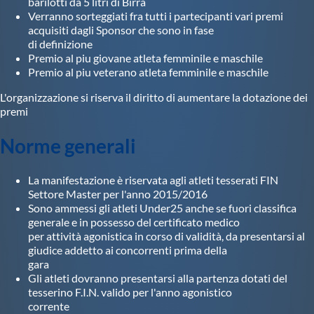
barilotti da 5 litri di Birra
Verranno sorteggiati fra tutti i partecipanti vari premi
acquisiti dagli Sponsor che sono in fase
di definizione
Premio al piu giovane atleta femminile e maschile
Premio al piu veterano atleta femminile e maschile
L'organizzazione si riserva il diritto di aumentare la dotazione dei
premi
Norme generali
La manifestazione è riservata agli atleti tesserati FIN
Settore Master per l'anno 2015/2016
Sono ammessi gli atleti Under25 anche se fuori classifica
generale e in possesso del certificato medico
per attività agonistica in corso di validità, da presentarsi al
giudice addetto ai concorrenti prima della
gara
Gli atleti dovranno presentarsi alla partenza dotati del
tesserino F.I.N. valido per l'anno agonistico
corrente