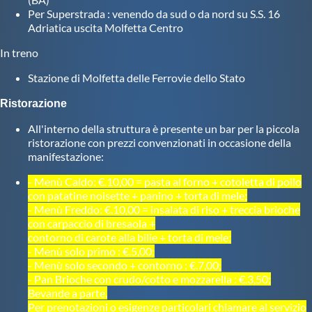
Galleria fotografica
Per Superstrada : venendo da sud o da nord su S.S. 16
Adriatica uscita Molfetta Centro
Videogallery
In treno
Stazione di Molfetta delle Ferrovie dello Stato
Intranet
Ristorazione
Webmail
All'interno della struttura è presente un bar per la piccola
ristorazione con prezzi convenzionati in occasione della
manifestazione:
Contatti
- Menù Caldo: €.10,00 = pasta al forno + cotoletta di pollo
con patatine noisette + panino +
torta di mele;
- Menù Freddo: €.10,00 = insalata di riso + treccia brioche
Mappa del sito
con carpaccio di bresaola +
contorno di carote alla bilie + torta di mele;
- Menù solo primo : €.5,00;
- Menù solo secondo + contorno : €.7,00;
- Pan Brioche con crudo/cotto e mozzarella : €.3,50;
Bevande a parte.
Per prenotazioni o esigenze particolari chiamare al servizio