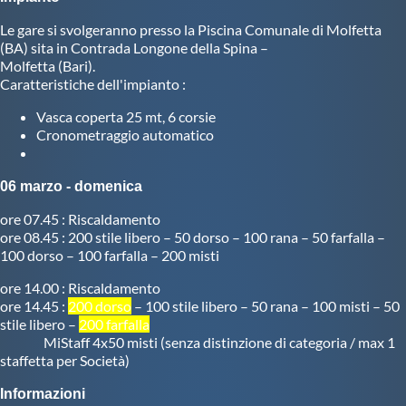
Le gare si svolgeranno presso la Piscina Comunale di Molfetta
Master
(BA) sita in Contrada Longone della Spina –
Molfetta (Bari).
Caratteristiche dell'impianto :
Formazione
Vasca coperta 25 mt, 6 corsie
Cronometraggio automatico
GUG
06 marzo - domenica
Scuole Nuoto
ore 07.45 : Riscaldamento
ore 08.45 : 200 stile libero – 50 dorso – 100 rana – 50 farfalla –
Propaganda
100 dorso – 100 farfalla – 200 misti
ore 14.00 : Riscaldamento
ore 14.45 :
200 dorso
– 100 stile libero – 50 rana – 100 misti – 50
Centri Federali
stile libero –
200 farfalla
MiStaff 4x50 misti (senza distinzione di categoria / max 1
staffetta per Società)
Area Legislativa
Informazioni