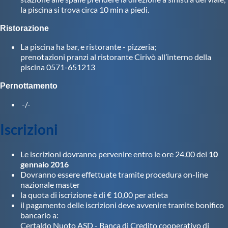
Galleria fotografica
la piscina si trova circa 10 min a piedi.
Ristorazione
Videogallery
La piscina ha bar, e ristorante - pizzeria;
prenotazioni pranzi al ristorante Cirivò all’interno della
Intranet
piscina 0571-651213
Pernottamento
Webmail
-/-
Contatti
Iscrizioni
Mappa del sito
Le iscrizioni dovranno pervenire entro le ore 24.00 del
10
gennaio 2016
Dovranno essere effettuate tramite procedura on-line
nazionale master
la quota di iscrizione è di € 10,00 per atleta
il pagamento delle iscrizioni deve avvenire tramite bonifico
bancario a:
Certaldo Nuoto ASD - Banca di Credito cooperativo di