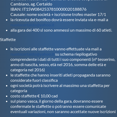
Cambiano, ag. Certaldo
IBAN: IT15W0842537810000020188876
Causale: nome società + iscrizione trofeo master 17/1
la ricevuta del bonifico dovrà essere inviata via e-mail a
nuotocertaldo@yahoo.it
alla gara dei 400 sl sono ammessi un massimo di 60 atleti.
Staffette
le iscrizioni alle staffette vanno effettuate via mail a
nuotocertaldo@yahoo.it
su schema riepilogativo
comprendente i dati di tutti i suo componenti (n° tesserino,
anno di nascita, sesso, età nel 2016, somma delle età e
categoria nel 2016)
le staffette che hanno inseriti atleti propaganda saranno
considerate fuori classifica
ogni società potrà iscrivere al massimo una staffetta per
categoria
costo staffette € 10,00 cad
sul piano vasca, il giorno della gara, dovranno essere
confermate le staffette o potranno essere comunicate
eventuali variazioni, non saranno accettate nuove iscrizioni