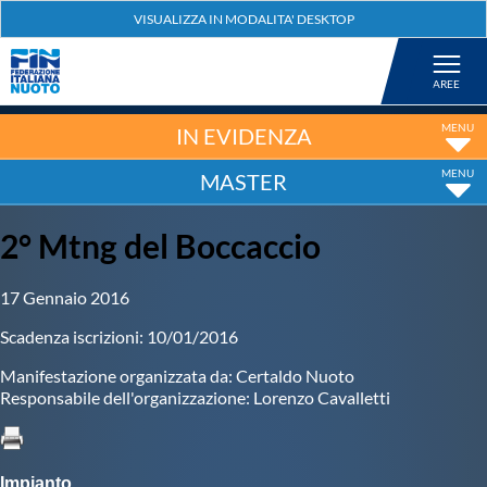
Federazione
Nuoto
IN EVIDENZA
MASTER
Pallanuoto
2° Mtng del Boccaccio
Tuffi
17 Gennaio 2016
Artistico
Scadenza iscrizioni: 10/01/2016
Manifestazione organizzata da: Certaldo Nuoto
Fondo
Responsabile dell'organizzazione: Lorenzo Cavalletti
Salvamento
Impianto