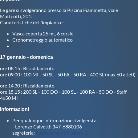
Le gare si svolgeranno presso la Piscina Fiammetta, viale
Master
Matteotti, 201.
Caratteristiche dell'impianto :
Formazione
Vasca coperta 25 mt, 6 corsie
Cronometraggio automatico
GUG
17 gennaio - domenica
Scuole Nuoto
ore 08.15 : Riscaldamento
ore 09.00 : 100 MI - 50 SL - 50 FA - 50 RA - 400 SL (max 60 atleti)
ore 14.30 : Riscaldamento
Propaganda
ore 15.15 : 200 SL - 100 DO - 100 SL - 100 RA - 50 DO - Staff
4x50 MI
Centri Federali
Informazioni
Per qualunque informazione rivolgersi a :
Area Legislativa
- Lorenzo Calvetti: 347-6880106
segreteria:
nuotocertaldo@yahoo.it