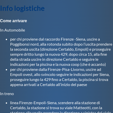
Protezione Civile
Info logistiche
Qualità
Come arrivare
In Automobile
Sostenibilità
per chi proviene dal raccordo Firenze -Siena, uscire a
Poggibonsi nord, alla rotonda subito dopo l’uscita prendere
la seconda uscita (direzione Certaldo, Empoli) e proseguire
Privacy
sempre dritto lungo la nuova 429, dopo circa 15, alla fine
della strada uscire in direzione Certaldo e seguire le
indicazioni per la piscina e la nuova coop (che è accanto)
Cookie Policy
per chi proviene dalla Firenze-Pisa-Livorno, uscire ad
Empoli ovest, allo svincolo seguire le indicazioni per Siena,
proseguire lungo la 429 fino a Certaldo, la piscina si trova
Archivio News
appena arrivati a Certaldo all’inizio del paese
In treno
Flash News
linea Firenze-Empoli-Siena, scendere alla stazione di
Certaldo, la stazione si trova su viale Matteotti, con la
stazione alle spalle prendere la direzione a sinistra del viale,