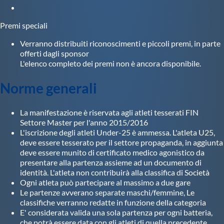
Premi speciali
Verranno distribuiti riconoscimenti e piccoli premi, in parte
offerti dagli sponsor
L'elenco completo dei premi non è ancora disponibile.
Norme generali
La manifestazione è riservata agli atleti tesserati FIN
Settore Master per l'anno 2015/2016
L'iscrizione degli atleti Under-25 è ammessa. L'atleta U25,
deve essere tesserato per il settore propaganda, in aggiunta
deve essere munito di certificato medico agonistico da
presentare alla partenza assieme ad un documento di
identità. L'atleta non contribuirà alla classifica di Società
Ogni atleta può partecipare al massimo a due gare
Le partenze avverano separate maschi/femmine, Le
classifiche verranno redatte in funzione della categoria
E' considerata valida una sola partenza per ogni batteria,
che potrà essere data con gli atleti di quella precedente