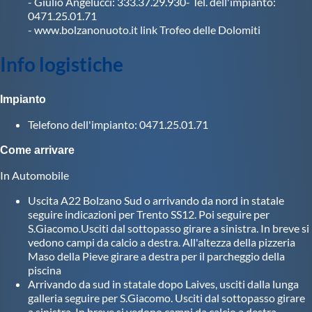
- Giulio Angelucci: 333.37.29.930- Tel. dell'impianto:
Protezione Civile
0471.25.01.71
- www.bolzanonuoto.it link Trofeo delle Dolomiti
Qualità
Info logistiche
Sostenibilità
Impianto
Telefono dell'impianto: 0471.25.01.71
Privacy
Come arrivare
In Automobile
Cookie Policy
Uscita A22 Bolzano Sud o arrivando da nord in statale
seguire indicazioni per Trento SS12. Poi seguire per
Archivio News
S.Giacomo.Usciti dal sottopasso girare a sinistra. In breve si
vedono campi da calcio a destra. All'altezza della pizzeria
Maso della Pieve girare a destra per il parcheggio della
Flash News
piscina
Arrivando da sud in statale dopo Laives, usciti dalla lunga
galleria seguire per S.Giacomo. Usciti dal sottopasso girare
a sinistra. In breve si vedono campi da calcio a destra.