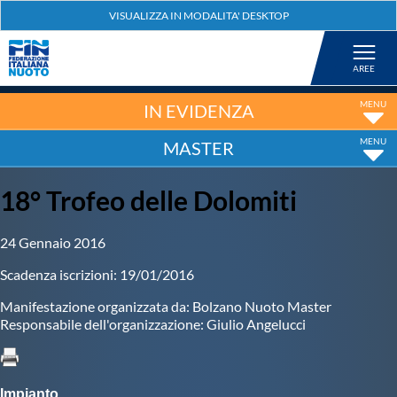
Federazione
Nuoto
IN EVIDENZA
MASTER
Pallanuoto
18° Trofeo delle Dolomiti
Tuffi
24 Gennaio 2016
Artistico
Scadenza iscrizioni: 19/01/2016
Manifestazione organizzata da: Bolzano Nuoto Master
Fondo
Responsabile dell'organizzazione: Giulio Angelucci
Salvamento
Impianto