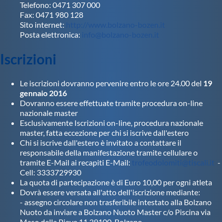
Telefono: 0471 307 000
Fax: 0471 980 128
Sito internet:
http://www.bolzano-bozen.it
Posta elettronica:
info@bolzano-bozen.it
Iscrizioni
Le iscrizioni dovranno pervenire entro le ore 24.00 del
19
gennaio 2016
Dovranno essere effettuate tramite procedura on-line
nazionale master
Esclusivamente Iscrizioni on-line, procedura nazionale
master, fatta eccezione per chi si iscrive dall'estero
Chi si iscrive dall'estero è invitato a contattare il
responsabile della manifestazione tramite cellulare o
tramite E-Mail ai recapiti E-Mail:
trofeodolomiti@tiscali.it
-
Cell: 3333729930
La quota di partecipazione è di Euro 10,00 per ogni atleta
Dovrà essere versata all'atto dell'iscrizione mediante:
- assegno circolare non trasferibile intestato alla Bolzano
Nuoto da inviare a Bolzano Nuoto Master c/o Piscina via
Maso della Pieve 11 39100-Bolzano