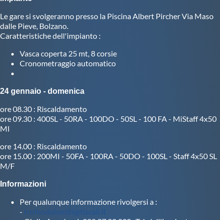
Le gare si svolgeranno presso la Piscina Albert Pircher Via Maso
Master
dalle Pieve, Bolzano.
Caratteristiche dell'impianto :
Formazione
Vasca coperta 25 mt, 8 corsie
Cronometraggio automatico
GUG
24 gennaio - domenica
Scuole Nuoto
ore 08.30 : Riscaldamento
ore 09.30 : 400SL - 50RA - 100DO - 50SL - 100 FA - MiStaff 4x50
MI
Propaganda
ore 14.00 : Riscaldamento
ore 15.00 : 200MI - 50FA - 100RA - 50DO - 100SL - Staff 4x50 SL
M/F
Centri Federali
Informazioni
Area Legislativa
Per qualunque informazione rivolgersi a :
-
trofeodolomiti@tiscali.it