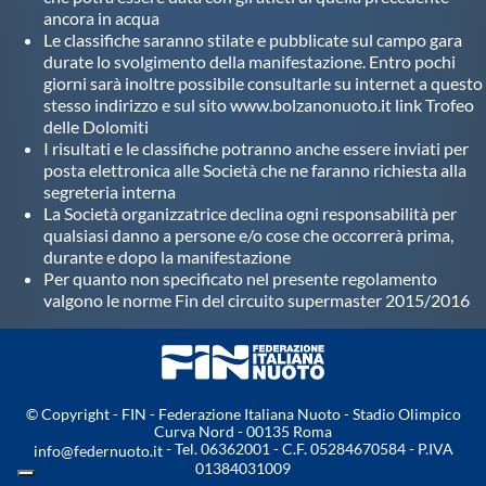
ancora in acqua
Le classifiche saranno stilate e pubblicate sul campo gara
durate lo svolgimento della manifestazione. Entro pochi
giorni sarà inoltre possibile consultarle su internet a questo
stesso indirizzo e sul sito www.bolzanonuoto.it link Trofeo
delle Dolomiti
I risultati e le classifiche potranno anche essere inviati per
posta elettronica alle Società che ne faranno richiesta alla
segreteria interna
La Società organizzatrice declina ogni responsabilità per
qualsiasi danno a persone e/o cose che occorrerà prima,
durante e dopo la manifestazione
Per quanto non specificato nel presente regolamento
valgono le norme Fin del circuito supermaster 2015/2016
© Copyright - FIN - Federazione Italiana Nuoto - Stadio Olimpico
Curva Nord - 00135 Roma
- Tel. 06362001 - C.F. 05284670584 - P.IVA
info@federnuoto.it
01384031009