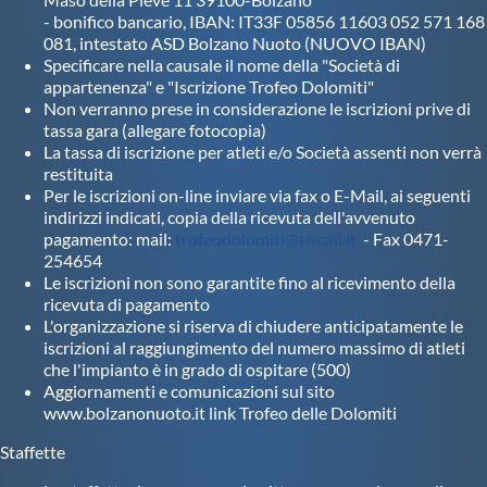
- bonifico bancario, IBAN: IT33F 05856 11603 052 571 168
081, intestato ASD Bolzano Nuoto (NUOVO IBAN)
Specificare nella causale il nome della "Società di
appartenenza" e "Iscrizione Trofeo Dolomiti"
Non verranno prese in considerazione le iscrizioni prive di
tassa gara (allegare fotocopia)
La tassa di iscrizione per atleti e/o Società assenti non verrà
restituita
Per le iscrizioni on-line inviare via fax o E-Mail, ai seguenti
indirizzi indicati, copia della ricevuta dell'avvenuto
pagamento: mail:
trofeodolomiti@tiscali.it
- Fax 0471-
254654
Le iscrizioni non sono garantite fino al ricevimento della
ricevuta di pagamento
L'organizzazione si riserva di chiudere anticipatamente le
iscrizioni al raggiungimento del numero massimo di atleti
che l'impianto è in grado di ospitare (500)
Aggiornamenti e comunicazioni sul sito
www.bolzanonuoto.it link Trofeo delle Dolomiti
Staffette