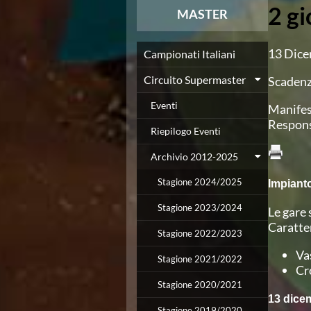
2 gi
News
MASTER
Flash News
Europei a modo Mei
13 Dic
Nuoto
Campionati Italiani
Eventi attività agonistica
Circuito Supermaster
Scadenz
Calendario nazionale
Norme e documenti
Eventi
Manifes
Risultati e Classifiche
Respons
Graduatorie
Riepilogo Eventi
Graduatorie Stagione 2025-2026
Archivio 2012-2025
Azzurri
Records
Stagione 2024/2025
Impiant
News
Flash News
Stagione 2023/2024
Le gare 
Pallanuoto
Caratter
Stagione 2022/2023
Norme e documenti
Le Nazionali
Va
Stagione 2021/2022
Coppa Italia
Cr
Campionato A1 Maschile
Stagione 2020/2021
Campionato A1 Femminile
13 dice
Stagione 2019/2020