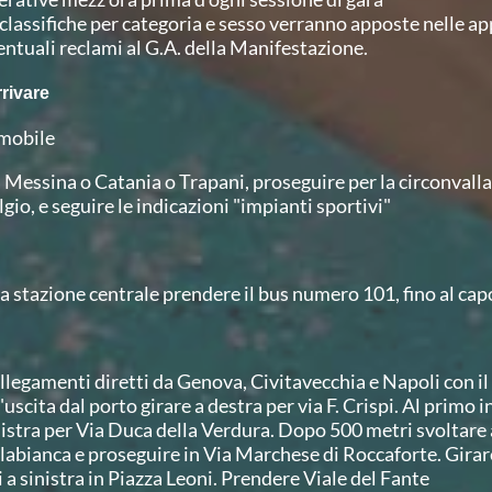
 classifiche per categoria e sesso verranno apposte nelle a
entuali reclami al G.A. della Manifestazione.
rivare
mobile
 Messina o Catania o Trapani, proseguire per la circonvalla
gio, e seguire le indicazioni "impianti sportivi"
o
la stazione centrale prendere il bus numero 101, fino al cap
llegamenti diretti da Genova, Civitavecchia e Napoli con i
l'uscita dal porto girare a destra per via F. Crispi. Al primo
nistra per Via Duca della Verdura. Dopo 500 metri svoltare 
llabianca e proseguire in Via Marchese di Roccaforte. Girar
i a sinistra in Piazza Leoni. Prendere Viale del Fante