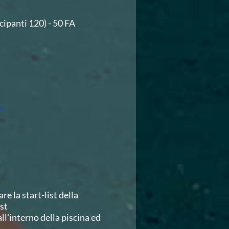
cipanti 120) - 50 FA
m
e la start-list della
st
ll'interno della piscina ed