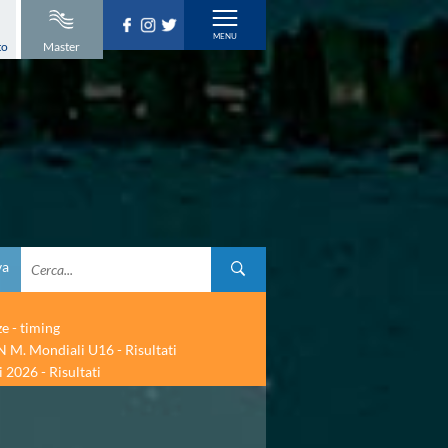
to
Master
va
ze - timing
 M. Mondiali U16 - Risultati
 2026 - Risultati