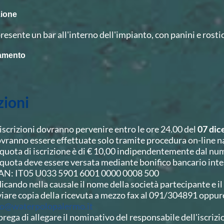
zione
presente un bar all'interno dell'impianto, con panini e rosti
amento
zioni
 iscrizioni dovranno pervenire entro le ore 24.00 del
07 di
vranno essere effettuate solo tramite procedura on-line n
 quota di iscrizione è di € 10,00 indipendentemente dal num
 quota deve essere versata mediante bonifico bancario in
AN: IT05 U033 5901 6001 0000 0008 500
dicando nella causale il nome della società partecipante e il 
viare copia della ricevuta a mezzo fax al 091/304891 oppure
fo@waterpolopalermo.it
 prega di allegare il nominativo del responsabile dell'iscriz