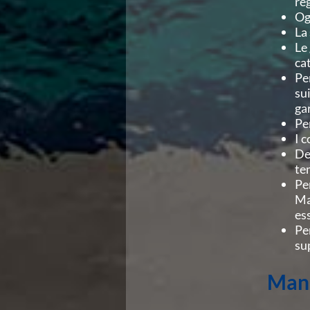
re
Og
La
Le
ca
Pe
su
ga
Pe
I 
De
te
Pe
Ma
es
Pe
su
Mani