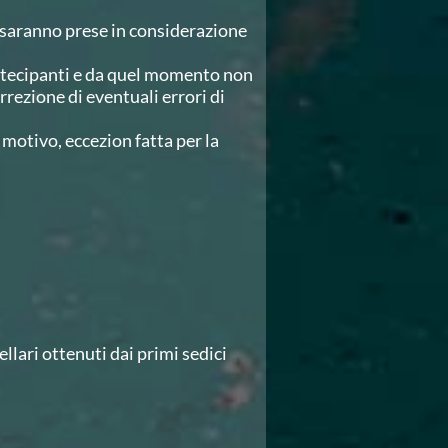
N saranno prese in considerazione
partecipanti e da quel momento non
rrezione di eventuali errori di
motivo, eccezion fatta per la
llari ottenuti dai primi sedici