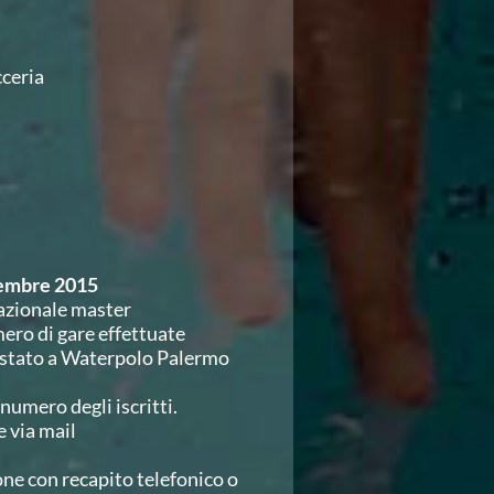
cceria
cembre 2015
azionale master
ero di gare effettuate
testato a Waterpolo Palermo
numero degli iscritti.
 via mail
ione con recapito telefonico o