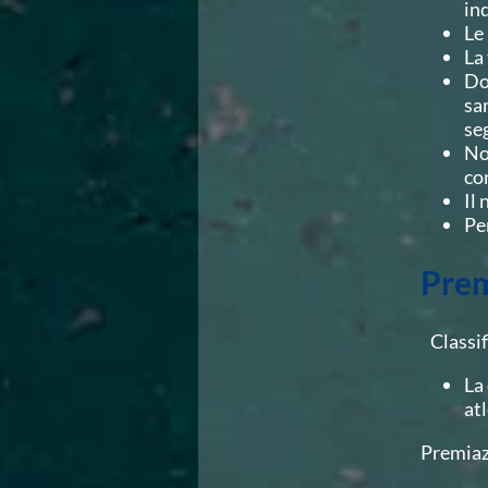
Ricerca Scuole Nuoto
in
Manuale SNF
Le
Diventa SNF
La
Propaganda
Do
Norme e documenti
sa
Risultati
se
Eventi
No
Centri Federali
co
C. F. Complesso natatorio Foro Italico
Il
C. F. Polo Acquatico Frecciarossa Ostia
Pe
C. F. Unipol BluStadium Pietralata
C. F. Polo Acquatico Enel - Valco San Paolo
Prem
C. F. Acerra "Carlo Pedersoli"
C. F. Crotone
C. F. Livorno
Classifi
C. F. Milano
La
C. F. Napoli "Felice Scandone"
at
C.F. Palazzo del Nuoto Torino
C. F. Trieste "Bruno Bianchi"
Premiaz
C. F. Verona "Alberto Castagnetti"
C. F. Viterbo