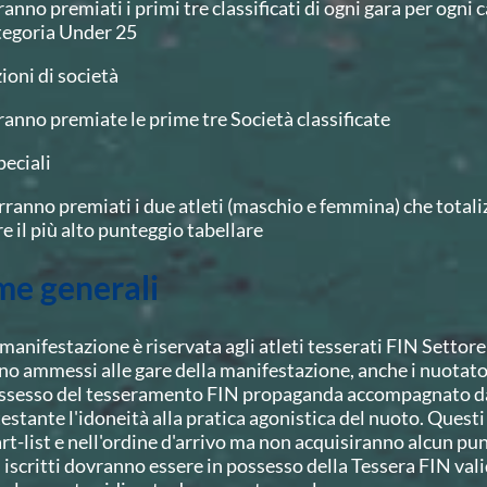
anno premiati i primi tre classificati di ogni gara per ogni c
tegoria Under 25
ioni di società
ranno premiate le prime tre Società classificate
peciali
rranno premiati i due atleti (maschio e femmina) che total
re il più alto punteggio tabellare
e generali
 manifestazione è riservata agli atleti tesserati FIN Setto
no ammessi alle gare della manifestazione, anche i nuotato
ssesso del tesseramento FIN propaganda accompagnato da 
testante l'idoneità alla pratica agonistica del nuoto. Questi
art-list e nell'ordine d'arrivo ma non acquisiranno alcun pu
i iscritti dovranno essere in possesso della Tessera FIN va