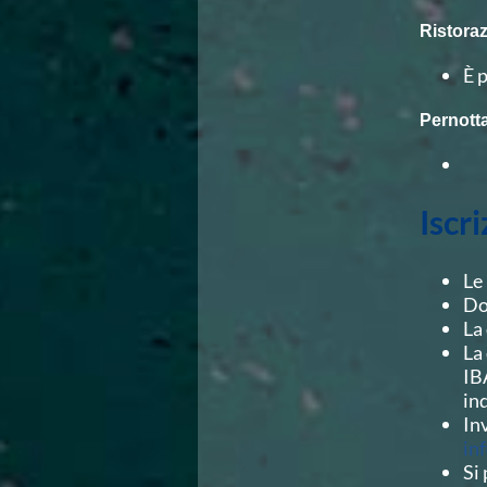
Campionati Italiani
Ristora
Circuito Supermaster
Calendario Nazionale Fondo
È 
Norme e documenti
Risultati e Classifiche
Pernott
Primati
Graduatorie
Analisi e Approfondimenti
News
Iscri
Flash News
Formazione
SIT
Le
Sezione Salvamento
Do
GUG
La
Composizione
La
Norme e documenti
IB
Formazione
in
Sedi Regionali e Provinciali
In
Designazioni Arbitrali
in
Scuole Nuoto
Si