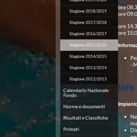
Campionato A2 Maschile
ore 08.
Campionato A2 Femminile
Stagione 2018/2019
ore 09.0
Campionato B Maschile
Storico Campionati 2003-2017
Stagione 2017/2018
ore 14.
Finali Giovanili
ore 15.0
Stagione 2016/2017
Trofei delle Regioni
CoMeN Cup
Stagione 2015/2016
Informa
News
Flash News
Stagione 2014/2015
Pe
Waterpolo Channel
- 
Stagione 2013/2014
Tuffi
-
i
Eventi
Stagione 2012/2013
Norme e documenti
Info
Risultati e Classifiche
Calendario Nazionale
Fondo
Azzurri
News
Impiant
Norme e documenti
Flash News
Artistico
Ne
Risultati e Classifiche
Eventi
ma
Norme e documenti
Primati
Di
Risultati e Classifiche
op