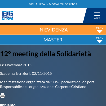
Federazione
Nuoto
IN EVIDENZA
MASTER
Pallanuoto
12° meeting della Solidarietà
Tuffi
08 Novembre 2015
Artistico
Scadenza iscrizioni: 02/11/2015
Manifestazione organizzata da: SDS-Specialisti dello Sport
Fondo
Responsabile dell'organizzazione: Carpente Cristiano
Salvamento
Impianto