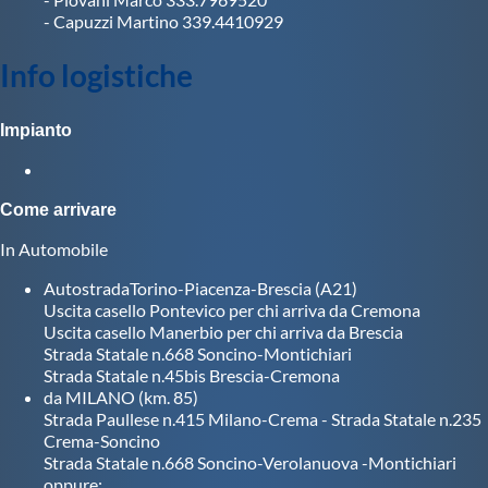
Protezione Civile
- Capuzzi Martino 339.4410929
Info logistiche
Qualità
Impianto
Sostenibilità
Come arrivare
Privacy
In Automobile
Cookie Policy
AutostradaTorino-Piacenza-Brescia (A21)
Uscita casello Pontevico per chi arriva da Cremona
Uscita casello Manerbio per chi arriva da Brescia
Archivio News
Strada Statale n.668 Soncino-Montichiari
Strada Statale n.45bis Brescia-Cremona
da MILANO (km. 85)
Strada Paullese n.415 Milano-Crema - Strada Statale n.235
Flash News
Crema-Soncino
Strada Statale n.668 Soncino-Verolanuova -Montichiari
oppure: