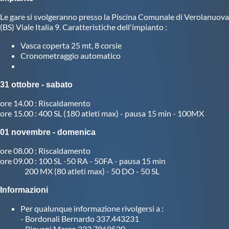
Le gare si svolgeranno presso la Piscina Comunale di Verolanuova
Master
(BS) Viale Italia 9. Caratteristiche dell'impianto :
Vasca coperta 25 mt, 8 corsie
Formazione
Cronometraggio automatico
GUG
31 ottobre - sabato
ore 14.00 : Riscaldamento
Scuole Nuoto
ore 15.00 : 400 SL (180 atleti max) - pausa 15 min - 100MX
01 novembre - domenica
Propaganda
ore 08.00 : Riscaldamento
ore 09.00 : 100 SL -50 RA - 50FA - pausa 15 min
200 MX (80 atleti max) - 50 DO - 50 SL
Centri Federali
Informazioni
Area Legislativa
Per qualunque informazione rivolgersi a :
- Bordonali Bernardo 337.443231
- Piovani Marco 333.7969520