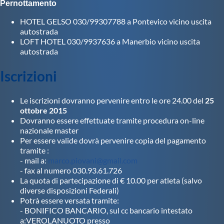
Pernottamento
HOTEL GELSO 030/99307788 a Pontevico vicino uscita
autostrada
LOFT HOTEL 030/9937636 a Manerbio vicino uscita
autostrada
Iscrizioni
Le iscrizioni dovranno pervenire entro le ore 24.00 del
25
ottobre 2015
Dovranno essere effettuate tramite procedura on-line
nazionale master
Per essere valide dovrà pervenire copia del pagamento
tramite :
- mail a:
marco.piovani@gmail.com
- fax al numero 030.93.61.726
La quota di partecipazione di € 10.00 per atleta (salvo
diverse disposizioni Federali)
Potrà essere versata tramite:
- BONIFICO BANCARIO, sul cc bancario intestato
a:VEROLANUOTO presso