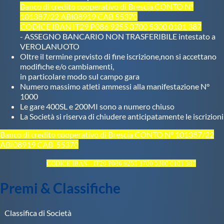
Banco di credito cooperativo di Brescia CONTO N°
101387/22 ABI08919 CAB 55370
CODICE IBAN IT29 P086 9255 3700 5300 0101 387
- ASSEGNO BANCARIO NON TRASFERIBILE intestato a
VEROLANUOTO
Oltre il termine previsto di fine iscrizione,non si accettano
modifiche e/o cambiamenti,
in particolare modo sul campo gara
Numero massimo atleti ammessi alla manifestazione N°
1000
Le gare 400SL e 200MI sono a numero chiuso
La Società si riserva di chiudere anticipatamente le iscrizioni
Banco di credito cooperativo di Brescia CONTO N° 101387/22
ABI08919 CAB 55370
CODICE IBAN IT29 P086 9255 3700 5300 0101 387
Premi & Classifiche
Classifica di Società