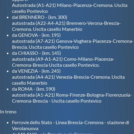
Galleria fotografica
Autostrada (A1-A21) Milano-Piacenza-Cremona. Uscita
casello Pontevico
dal BRENNERO - (km. 300)
Videogallery
autostrada (A22-A4-A21) Brennero-Verona-Brescia-
Cremona. Uscita casello Manerbio
da GENOVA - (km. 195)
Intranet
autostrada (A7-A21) Genova-Voghera-Piacenza-Cremona-
Brescia. Uscita casello Pontevico
da CHIASSO - (km. 145)
Webmail
autostrada (A9-A1-A21) Como-Milano-Piacenza-
Cremona-Brescia Uscita casello Pontevico.
da VENEZIA - (km. 245)
Contatti
autostrada (A4-A21) Venezia-Brescia-Cremona. Uscita
casello Manerbio
da ROMA - (km. 590)
Mappa del sito
autostrada (A1-A21) Roma-Firenze-Bologna-Fiorenzuola-
Cremona-Brescia - Uscita casello Pontevico
In treno
Ferrovie dello Stato - Linea Brescia-Cremona - stazione di
Verolanuova