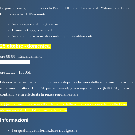
Le gare si svolgeranno presso la Piscina Olimpica Samuele di Milano, via Trani.
Master
Caratteristiche dell'impianto:
Vasca coperta 50 mt, 8 corsie
Formazione
Cronometraggio manuale
Vasca 25 mt sempre disponibile per riscaldamento
25 ottobre - domenica
GUG
ore 08.00 : Riscaldamento
ore 08.45 : 800SL
Scuole Nuoto
ore xx.xx : 1500SL
Gli orari effettivi verranno comunicati dopo la chiusura delle iscrizioni. In caso di
Propaganda
iscrizioni ridotte il 1500 SL potrebbe svolgersi a seguire dopo gli 800SL; in caso
contrario verrà effettuata la pausa regolamentare
Centri Federali
Aggiornamento : in base all'andamento delle iscrizioni si prevede di effettuare
alcune serie di 1500SL prima della pausa
Informazioni
Area Legislativa
Per qualunque informazione rivolgersi a :