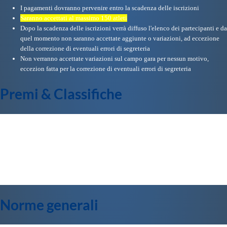
I pagamenti dovranno pervenire entro la scadenza delle iscrizioni
Saranno accettati al massimo 150 atleti
Dopo la scadenza delle iscrizioni verrà diffuso l'elenco dei partecipanti e da
quel momento non saranno accettate aggiunte o variazioni, ad eccezione
della correzione di eventuali errori di segreteria
Non verranno accettate variazioni sul campo gara per nessun motivo,
eccezion fatta per la correzione di eventuali errori di segreteria
Premi & Classifiche
Le classifiche individuali saranno stilate, come di consueto, per categoria,
specialità e sesso in base ai tempi conseguiti
Non sono previste classifiche di società
I risultati verranno esposti al termine di ogni gara, ma non verranno
distribuiti né in formato cartaceo né su supporto informatico. Saranno
invece pubblicati tempestivamente in rete
Non sono previste premiazioni
Norme generali