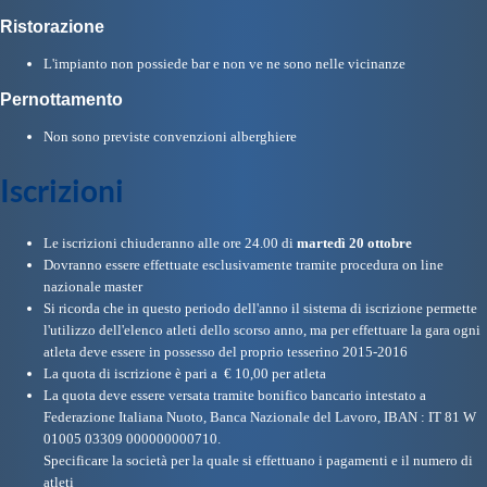
Galleria fotografica
Ristorazione
Videogallery
L'impianto non possiede bar e non ve ne sono nelle vicinanze
Pernottamento
Intranet
Non sono previste convenzioni alberghiere
Iscrizioni
Webmail
Le iscrizioni chiuderanno alle ore 24.00 di
martedì 20 ottobre
Contatti
Dovranno essere effettuate esclusivamente tramite procedura on line
nazionale master
Si ricorda che in questo periodo dell'anno il sistema di iscrizione permette
Mappa del sito
l'utilizzo dell'elenco atleti dello scorso anno, ma per effettuare la gara ogni
atleta deve essere in possesso del proprio tesserino 2015-2016
La quota di iscrizione è pari a € 10,00 per atleta
La quota deve essere versata tramite bonifico bancario intestato a
Federazione Italiana Nuoto, Banca Nazionale del Lavoro, IBAN : IT 81 W
01005 03309 000000000710.
Specificare la società per la quale si effettuano i pagamenti e il numero di
atleti