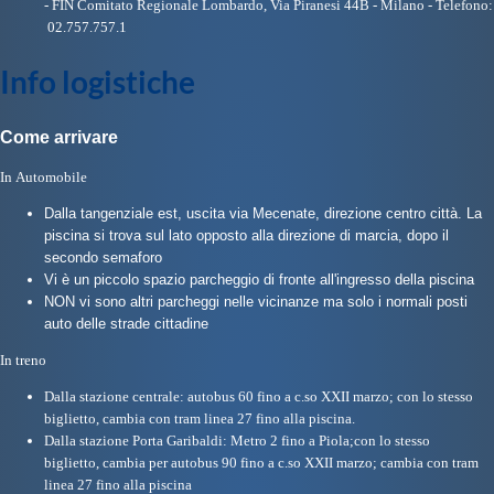
- FIN Comitato Regionale Lombardo, Via Piranesi 44B - Milano - Telefono:
Protezione Civile
02.757.757.1
Info logistiche
Qualità
Come arrivare
Sostenibilità
In Automobile
Dalla tangenziale est, uscita via Mecenate, direzione centro città. La
Privacy
piscina si trova sul lato opposto alla direzione di marcia, dopo il
secondo semaforo
Vi è un piccolo spazio parcheggio di fronte all'ingresso della piscina
Cookie Policy
NON vi sono altri parcheggi nelle vicinanze ma solo i normali posti
auto delle strade cittadine
Archivio News
In treno
Dalla stazione centrale: autobus 60 fino a c.so XXII marzo; con lo stesso
biglietto, cambia con tram linea 27 fino alla piscina.
Flash News
Dalla stazione Porta Garibaldi: Metro 2 fino a Piola;
con lo stesso
biglietto,
cambia per autobus 90 fino a
c.so XXII marzo; cambia con tram
linea 27 fino alla piscina