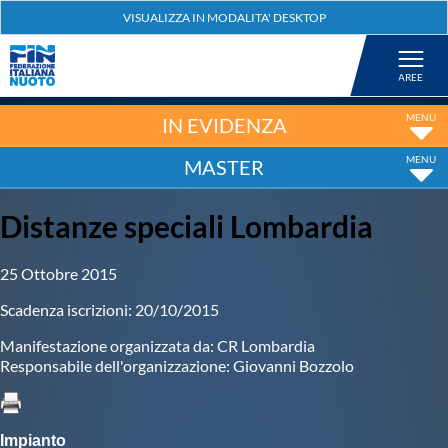
Federazione
Nuoto
IN EVIDENZA
MASTER
Pallanuoto
Distanze speciali Lombardia
Tuffi
25 Ottobre 2015
Artistico
Scadenza iscrizioni: 20/10/2015
Manifestazione organizzata da: CR Lombardia
Fondo
Responsabile dell'organizzazione: Giovanni Bozzolo
Salvamento
Impianto