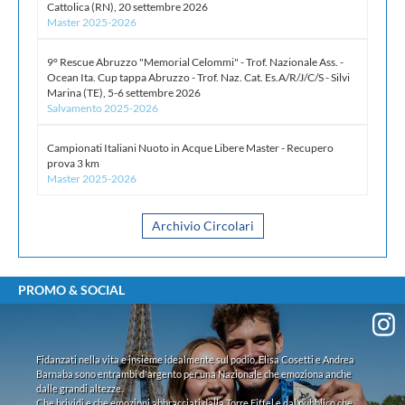
Cattolica (RN), 20 settembre 2026
Master 2025-2026
20 Luglio 2026 -
Giudice Sportivo Nazionale - Provvedimenti
Allievi femminile - Notiziario n.2 del 20.07.2026
9° Rescue Abruzzo "Memorial Celommi" - Trof. Nazionale Ass. -
Ocean Ita. Cup tappa Abruzzo - Trof. Naz. Cat. Es.A/R/J/C/S - Silvi
20 Luglio 2026 -
Giudice Sportivo Nazionale - Provvedimenti
Marina (TE), 5-6 settembre 2026
Allievi A maschile - Notiziario n.4 del 20.07.2026
Salvamento 2025-2026
Campionati Italiani Nuoto in Acque Libere Master - Recupero
Archivio Giustizia
prova 3 km
Master 2025-2026
Archivio Circolari
PROMO & SOCIAL
Fidanzati nella vita e insieme idealmente sul podio. Elisa Cosetti e Andrea
Barnaba sono entrambi d'argento per una Nazionale che emoziona anche
dalle grandi altezze.
Che brividi e che emozioni abbracciati dalla Torre Eiffel e dal pubblico che