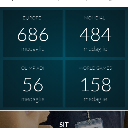
EUROPEI
MONDIALI
965
484
medaglie
medaglie
OLIMPIADI
WORLD GAMES
56
158
medaglie
medaglie
SIT