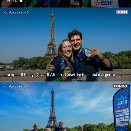
per nazioni
Protezione Civile
08 Agosto 2026
TUFFI
Qualità
Sostenibilità
Privacy
Europei di Parigi. Grandi Altezze. Cosetti e Barnabà d'argento
Cookie Policy
08 Agosto 2026
FONDO
Archivio News
Flash News