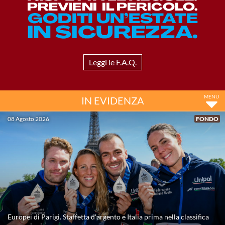
Master
Formazione
Leggi le F.A.Q.
GUG
IN EVIDENZA
Scuole Nuoto
08 Agosto 2026
FONDO
Propaganda
Centri Federali
Area Legislativa
Europei di Parigi. Staffetta d'argento e Italia prima nella classifica