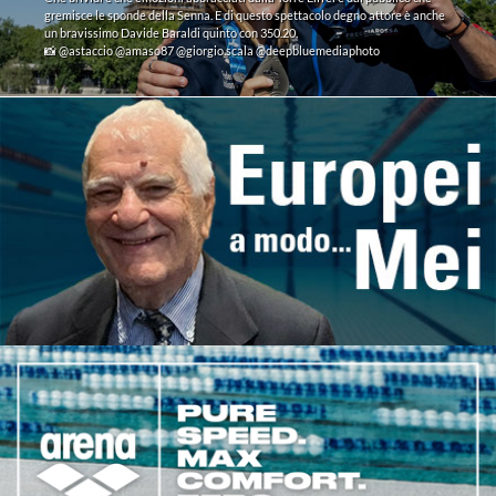
gremisce le sponde della Senna. E di questo spettacolo degno attore è anche
un bravissimo Davide Baraldi quinto con 350.20.
📸 @astaccio @amaso87 @giorgio.scala @deepbluemediaphoto