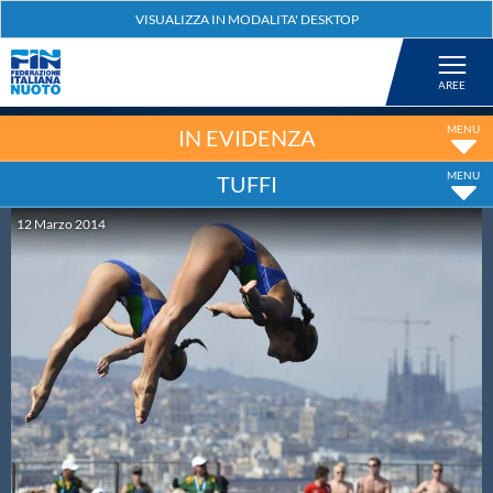
Federazione
Nuoto
IN EVIDENZA
TUFFI
Pallanuoto
12
Marzo
2014
Tuffi
Artistico
Fondo
Salvamento