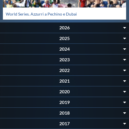
Master
World Series. Azzurri a Pechino e Dubai
Formazione
2026
2025
GUG
2024
2023
Scuole Nuoto
2022
2021
Propaganda
2020
Centri Federali
2019
2018
Area Legislativa
2017