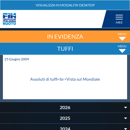
Federazione
Nuoto
IN EVIDENZA
TUFFI
Pallanuoto
25
Giugno
2009
Tuffi
Assoluti di tuffi<br>Vista sul Mondiale
Artistico
Fondo
2026
2025
Salvamento
2024