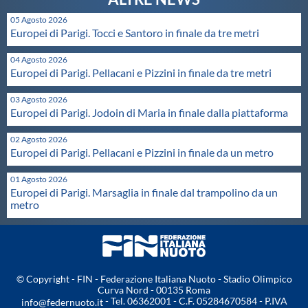
Protezione Civile
05 Agosto 2026
Europei di Parigi. Tocci e Santoro in finale da tre metri
Qualità
04 Agosto 2026
Europei di Parigi. Pellacani e Pizzini in finale da tre metri
Sostenibilità
03 Agosto 2026
Europei di Parigi. Jodoin di Maria in finale dalla piattaforma
Privacy
02 Agosto 2026
Europei di Parigi. Pellacani e Pizzini in finale da un metro
Cookie Policy
01 Agosto 2026
Europei di Parigi. Marsaglia in finale dal trampolino da un
metro
Archivio News
Flash News
© Copyright - FIN - Federazione Italiana Nuoto - Stadio Olimpico
Curva Nord - 00135 Roma
- Tel. 06362001 - C.F. 05284670584 - P.IVA
info@federnuoto.it