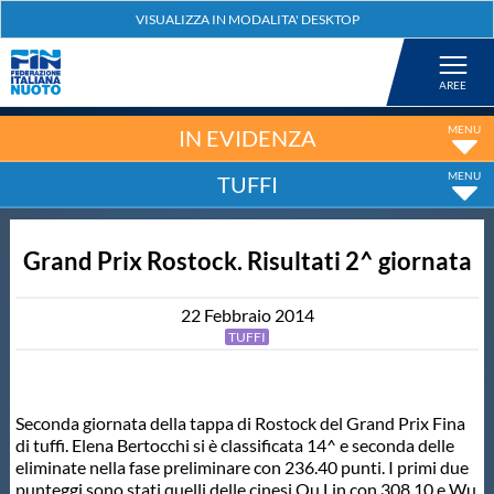
Federazione
Nuoto
IN EVIDENZA
TUFFI
Pallanuoto
Grand Prix Rostock. Risultati 2^ giornata
Tuffi
22
Febbraio
2014
Artistico
TUFFI
Fondo
Seconda giornata della tappa di Rostock del Grand Prix Fina
di tuffi. Elena Bertocchi si è classificata 14^ e seconda delle
Salvamento
eliminate nella fase preliminare con 236.40 punti. I primi due
punteggi sono stati quelli delle cinesi Qu Lin con 308.10 e Wu