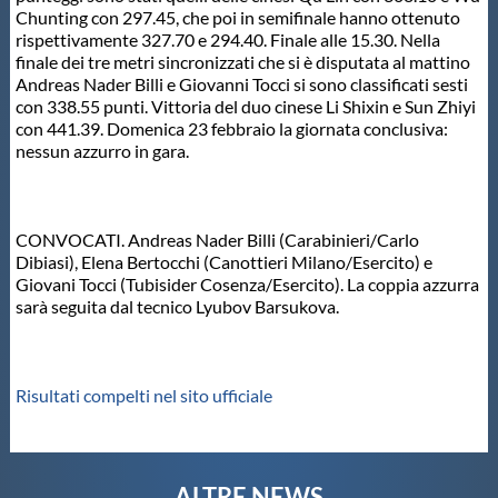
Chunting con 297.45, che poi in semifinale hanno ottenuto
Master
rispettivamente 327.70 e 294.40. Finale alle 15.30. Nella
finale dei tre metri sincronizzati che si è disputata al mattino
Andreas Nader Billi e Giovanni Tocci si sono classificati sesti
Formazione
con 338.55 punti. Vittoria del duo cinese Li Shixin e Sun Zhiyi
con 441.39. Domenica 23 febbraio la giornata conclusiva:
nessun azzurro in gara.
GUG
CONVOCATI. Andreas Nader Billi (Carabinieri/Carlo
Scuole Nuoto
Dibiasi), Elena Bertocchi (Canottieri Milano/Esercito) e
Giovani Tocci (Tubisider Cosenza/Esercito). La coppia azzurra
sarà seguita dal tecnico Lyubov Barsukova.
Propaganda
Centri Federali
Risultati compelti nel sito ufficiale
Area Legislativa