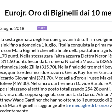
Eurojr. Oro di Biginelli dai 10 me
Giugno
2018
TUFFI
la sesta giornata degli Europei giovanili di tuffi, in svolgim
sinki fino a domenica 1 luglio, l'Italia conquista la prima m
ro con Maia Biginelli che nella finale della piattaforma girl
.70 punti. Nella stessa gara l'altra azzurra Elettra Neroni 
 311.50 punti. Seconda la romena Nicoleta Muscalu (326.50
britannica Josie Zillig (315.70). Nella finale dei tre metri bo
ece, quinto e decimo i due azzurri: Gesus Kay Torres Garcia
iccardo Giovannini (371.70). Medaglia d'oro al russo Maks
ofeev (459.30). Nel sincro dai tre metri Davide Baraldi e 
pe si piazzano al settimo posto totalizzando 254.28 punti. 
ta vinta dalla coppia spagnola composta da Garcia Adrian 
thew Wade Gardiner che hanno ottenuto il punteggio di 2
ro di Maia Biginelli si aggiunge alle
tre medaglie di bronzo
v
ecedentemente.