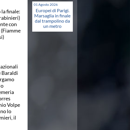
01 Agosto 2026
Europei di Parigi.
la finale:
Marsaglia in finale
abinieri)
dal trampolino da
ente con
un metro
li (Fiamme
i)
nazionali
 Baraldi
Bergamo
lo
Semeria
orres
onio Volpe
no lo
ieri, il