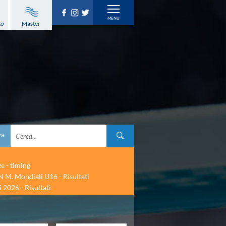
to
Master
va
ze - timing
 M. Mondiali U16 - Risultati
 2026 - Risultati