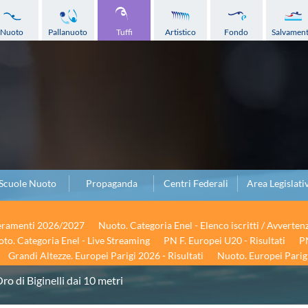
Nuoto
Pallanuoto
Tuffi
Artistico
Fondo
Salvamen
Scuole Nuoto
Propaganda
Centri Federali
Area Legislati
seramenti 2026/2027
Nuoto. Categoria Enel - Elenco iscritti / Avverten
to. Categoria Enel - Live Streaming
PN F. Europei U20 - Risultati
PN
Grandi Altezze. Europei Parigi 2026 - Risultati
Nuoto. Europei Parigi
Oro di Biginelli dai 10 metri