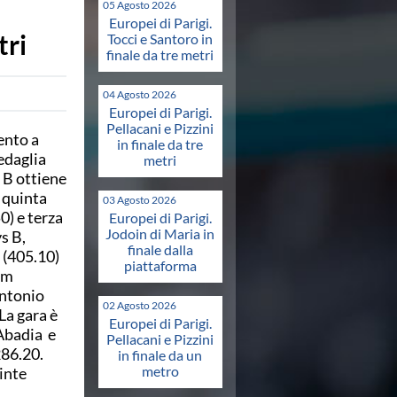
05 Agosto 2026
Europei di Parigi.
tri
Tocci e Santoro in
finale da tre metri
04 Agosto 2026
Europei di Parigi.
Pellacani e Pizzini
ento a
in finale da tre
edaglia
metri
s B ottiene
è quinta
03 Agosto 2026
) e terza
Europei di Parigi.
Jodoin di Maria in
ys B,
finale dalla
 (405.10)
piattaforma
im
Antonio
02 Agosto 2026
La gara è
Europei di Parigi.
Abadia e
Pellacani e Pizzini
86.20.
in finale da un
metro
inte