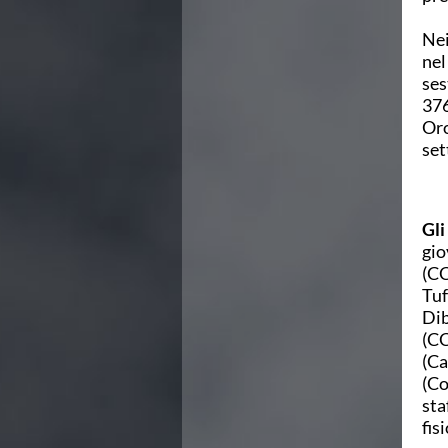
Campionato A2 Maschile
Campionato A2 Femminile
Nei
Campionato B Maschile
nel
Storico Campionati 2003-2017
ses
Finali Giovanili
376
Trofei delle Regioni
Oro
CoMeN Cup
set
News
Flash News
Waterpolo Channel
Tuffi
Gli
Eventi
gio
Norme e documenti
(CC
Risultati e Classifiche
Tuf
Azzurri
Dib
News
(CC
Flash News
(Ca
Artistico
(Co
Eventi
sta
Norme e documenti
fis
Risultati e Classifiche