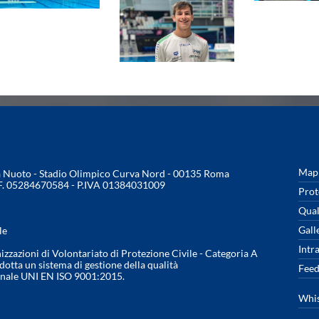
Mapp
na Nuoto - Stadio Olimpico Curva Nord - 00135 Roma
.F. 05284670584 - P.IVA 01384031009
Prot
Qual
Gall
le
Intr
nizzazioni di Volontariato di Protezione Civile - Categoria A
otta un sistema di gestione della qualità
Feed
onale UNI EN ISO 9001:2015.
Whis