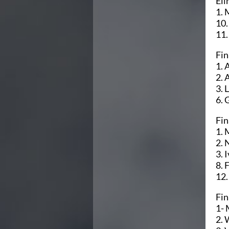
Eli
Azzurri
1. 
News
10.
Flash News
11.
Fondo
Eventi
Fin
Grand Prix
1. 
Norme e documenti
2. 
Risultati e Classifiche
3. 
Primati
6. 
Azzurri
Fin
News
1. 
Flash News
2. 
Salvamento
3. 
Eventi
8. 
Norme e documenti
12.
Risultati e Classifiche
Albi d'oro - Primati
Fin
News
1- 
Flash News
2. 
Master