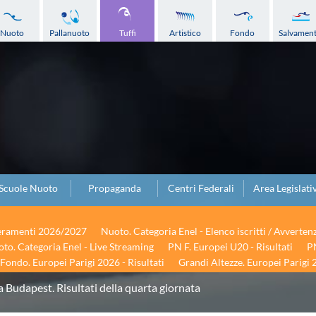
Nuoto
Pallanuoto
Tuffi
Artistico
Fondo
Salvamen
Scuole Nuoto
Propaganda
Centri Federali
Area Legislati
seramenti 2026/2027
Nuoto. Categoria Enel - Elenco iscritti / Avverten
to. Categoria Enel - Live Streaming
PN F. Europei U20 - Risultati
PN
Fondo. Europei Parigi 2026 - Risultati
Grandi Altezze. Europei Parigi 2
a Budapest. Risultati della quarta giornata