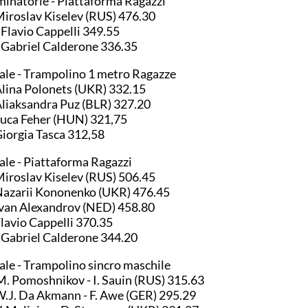
minatorie - Piattaforma Ragazzi
Miroslav Kiselev (RUS) 476.30
 Flavio Cappelli 349.55
 Gabriel Calderone 336.35
ale - Trampolino 1 metro Ragazze
Alina Polonets (UKR) 332.15
Aliaksandra Puz (BLR) 327.20
Luca Feher (HUN) 321,75
Giorgia Tasca 312,58
ale - Piattaforma Ragazzi
Miroslav Kiselev (RUS) 506.45
Nazarii Kononenko (UKR) 476.45
Ivan Alexandrov (NED) 458.80
Flavio Cappelli 370.35
 Gabriel Calderone 344.20
ale - Trampolino sincro maschile
M. Pomoshnikov - I. Sauin (RUS) 315.63
W.J. Da Akmann - F. Awe (GER) 295.29