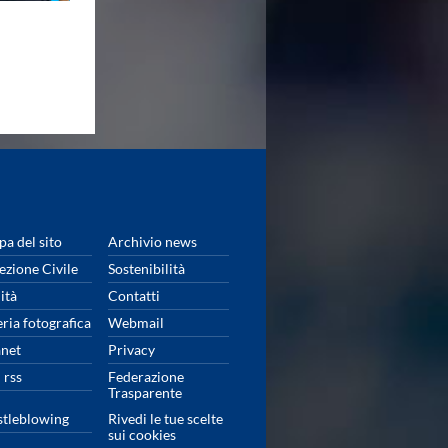
a del sito
Archivio news
ezione Civile
Sostenibilità
ità
Contatti
eria fotografica
Webmail
anet
Privacy
 rss
Federazione
Trasparente
tleblowing
Rivedi le tue scelte
sui cookies