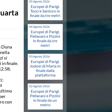
05 Agosto 2026
Europei di Parigi.
quarta
Tocci e Santoro in
finale da tre metri
04 Agosto 2026
Europei di Parigi.
Pellacani e Pizzini
in finale da tre
metri
la Duna
nella
03 Agosto 2026
i si
Europei di Parigi.
in finale.
Jodoin di Maria in
12.58;
finale dalla
piattaforma
i;
l
02 Agosto 2026
 ultimo
Europei di Parigi.
Pellacani e Pizzini
per
in finale da un
ero con
metro