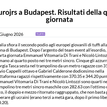
urojrs a Budapest. Risultati della 
giornata
Giugno
2026
TUFFI
talia sfiora il secondo podio agli europei giovanili di tuffi al
na di Budapest. Dopo l’argento del team event all’esordio, 
rta giornata Emmanuel Vitomaria Di Trani e Nicolò Lintozz
mano al quarto posto nei tre metri sincro. Cinque gli azzurri 
rgia Tasca sesta nel trampolino da un metro ragazze con 3
vio Cappelli ottavo e Gabriel Calderone dodicesimo nella
ttaforma ragazzi rispettivamente con 370.35 e 344.20 punt
anuel Vitomaria Di Trani e Nicolò Lintozzi sono quarti ne
mpolino tre metri sincro maschile con 282.63 con l'ottimo
to, il doppio e mezzo ritornato raggruppato, che non basta 
erare gli ucraini (erano terzi a metà gara, dopo il primo lib
.20).