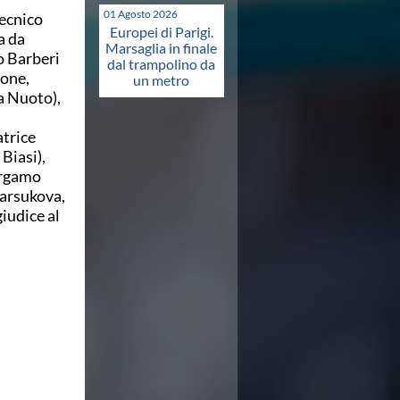
01 Agosto 2026
ecnico
Europei di Parigi.
a da
Marsaglia in finale
o Barberi
dal trampolino da
none,
un metro
a Nuoto),
,
atrice
Biasi),
ergamo
Barsukova,
iudice al