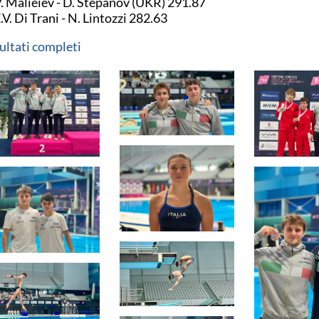
V. Malieiev - D. Stepanov (UKR) 291.87
E.V. Di Trani - N. Lintozzi 282.63
ultati completi