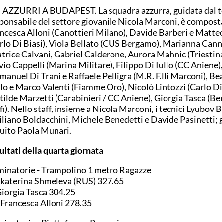
 AZZURRI A BUDAPEST. La squadra azzurra, guidata dal t
ponsabile del settore giovanile Nicola Marconi, è compost
ncesca Alloni (Canottieri Milano), Davide Barberi e Matte
rlo Di Biasi), Viola Bellato (CUS Bergamo), Marianna Can
trice Calvani, Gabriel Calderone, Aurora Mahnic (Triestin
vio Cappelli (Marina Militare), Filippo Di Iullo (CC Aniene)
anuel Di Trani e Raffaele Pelligra (M.R. F.lli Marconi), Be
lo e Marco Valenti (Fiamme Oro), Nicolò Lintozzi (Carlo Di 
ilde Marzetti (Carabinieri / CC Aniene), Giorgia Tasca (B
fi). Nello staff, insieme a Nicola Marconi, i tecnici Lyubov 
liano Boldacchini, Michele Benedetti e Davide Pasinetti; g
uito Paola Munari.
ultati della quarta giornata
minatorie - Trampolino 1 metro Ragazze
Ekaterina Shmeleva (RUS) 327.65
Giorgia Tasca 304.25
 Francesca Alloni 278.35