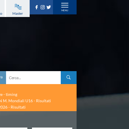
to
Master
va
ze - timing
 M. Mondiali U16 - Risultati
026 - Risultati