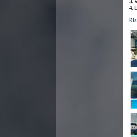
3. 
Campionati Italiani
4. 
Circuito Supermaster
Calendario Nazionale Fondo
Ris
Norme e documenti
Risultati e Classifiche
Primati
Graduatorie
Analisi e Approfondimenti
News
Flash News
Formazione
SIT
Sezione Salvamento
GUG
Composizione
Norme e documenti
Formazione
Sedi Regionali e Provinciali
Designazioni Arbitrali
Scuole Nuoto