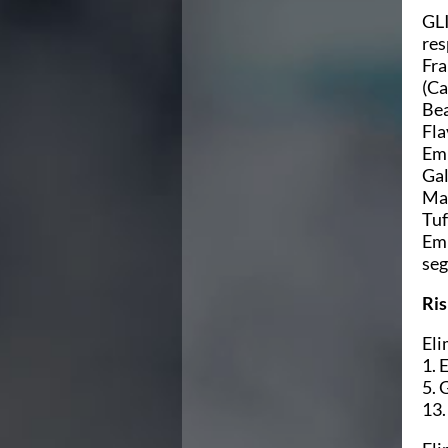
Campionato A2 Maschile
GLI
Campionato A2 Femminile
res
Campionato B Maschile
Fra
Storico Campionati 2003-2017
(Ca
Finali Giovanili
Bea
Trofei delle Regioni
Fla
CoMeN Cup
Emm
News
Gal
Flash News
Mat
Waterpolo Channel
Tuf
Tuffi
Emi
Eventi
seg
Norme e documenti
Risultati e Classifiche
Ris
Azzurri
News
Eli
Flash News
1. 
Artistico
5. 
Eventi
13.
Norme e documenti
Risultati e Classifiche