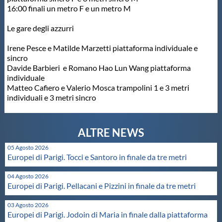
16:00 finali un metro F e un metro M
Protezione Civile
Le gare degli azzurri
Qualità
Irene Pesce e Matilde Marzetti piattaforma individuale e
sincro
Davide Barbieri e Romano Hao Lun Wang piattaforma
Sostenibilità
individuale
Matteo Cafiero e Valerio Mosca trampolini 1 e 3 metri
individuali e 3 metri sincro
Privacy
Cookie Policy
05 Agosto 2026
Europei di Parigi. Tocci e Santoro in finale da tre metri
Archivio News
04 Agosto 2026
Europei di Parigi. Pellacani e Pizzini in finale da tre metri
Flash News
03 Agosto 2026
Europei di Parigi. Jodoin di Maria in finale dalla piattaforma