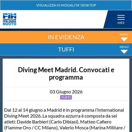
Federazione
Nuoto
IN EVIDENZA
TUFFI
Pallanuoto
Diving Meet Madrid. Convocati e
Tuffi
programma
Artistico
03
Giugno
2026
TUFFI
Fondo
Dal 12 al 14 giugno a Madrid è in programma l’International
Diving Meet 2026. La squadra azzurra è composta da sei
atleti: Davide Barbieri (Carlo Dibiasi), Matteo Cafiero
Salvamento
(Fiamme Oro / CC Milano), Valerio Mosca (Marina Militare /