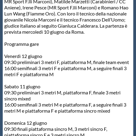
MR Sport F.lli Marconi), Matilde Marzetti (Carabinieri / CC
Aniene), Irene Pesce (MR Sport F.lli Marconi) e Romano Hao
Master
Lun Wang (Fiamme Oro). Con loro il tecnico della nazionale
giovanile Nicola Marconi e il tecnico Francesco Dell’Uomo;
giudice italiano al seguito Gianluca Calderara. La partenza è
Formazione
prevista mercoledì 10 giugno da Roma.
Programma gare
GUG
Venerdì 12 giugno
09:30 preliminari 3 metri F, piattaforma M, finale team event
Scuole Nuoto
16:00 semifinali 3 metri F e piattaforma M, a seguire finali 3
metri F e piattaforma M
Propaganda
Sabato 11 giugno
09:30 preliminari 3 metri M, piattaforma F, finale 3 metri
sincro mixed
Centri Federali
16:00 semifinali 3 metri M e piattaforma F, a seguire finali 3
metri M e piattaforma F e piattaforma sincro mixed
Domenica 12 giugno
Area Legislativa
09:30 finali piattaforma sincro M, 3 metri sincro F,
piattaforma sincro F e 3 metri sincro M