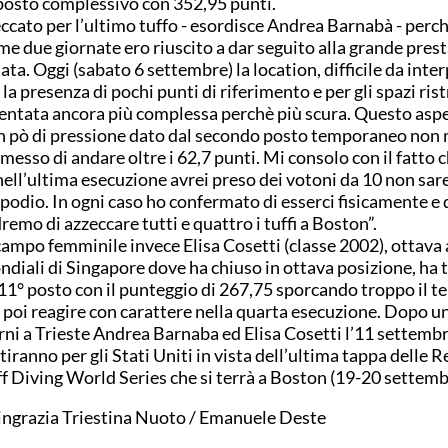
posto complessivo con 352,95 punti.
ccato per l’ultimo tuffo - esordisce Andrea Barnabà - perch
me due giornate ero riuscito a dar seguito alla grande pres
data. Oggi (sabato 6 settembre) la location, difficile da inte
 la presenza di pochi punti di riferimento e per gli spazi ristr
entata ancora più complessa perchè più scura. Questo asp
n pò di pressione dato dal secondo posto temporaneo non
messo di andare oltre i 62,7 punti. Mi consolo con il fatto 
nell’ultima esecuzione avrei preso dei votoni da 10 non sare
 podio. In ogni caso ho confermato di esserci fisicamente e d
remo di azzeccare tutti e quattro i tuffi a Boston”.
campo femminile invece Elisa Cosetti (classe 2002), ottava 
diali di Singapore dove ha chiuso in ottava posizione, ha
’11° posto con il punteggio di 267,75 sporcando troppo il te
 poi reagire con carattere nella quarta esecuzione. Dopo un
rni a Trieste Andrea Barnaba ed Elisa Cosetti l’11 settemb
tiranno per gli Stati Uniti in vista dell’ultima tappa delle R
ff Diving World Series che si terrà a Boston (19-20 settemb
ringrazia Triestina Nuoto / Emanuele Deste