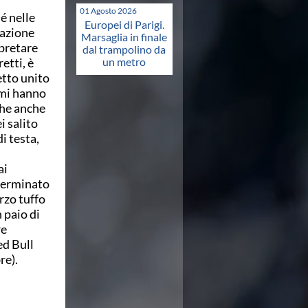
01 Agosto 2026
é nelle
Europei di Parigi.
tazione
Marsaglia in finale
rpretare
dal trampolino da
etti, è
un metro
etto unito
 mi hanno
che anche
i salito
i testa,
ai
 terminato
rzo tuffo
 paio di
re
ed Bull
re).