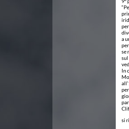
9° 
Campionato A2 Maschile
“Pe
Campionato A2 Femminile
pri
Campionato B Maschile
iri
Storico Campionati 2003-2017
per
Finali Giovanili
div
Trofei delle Regioni
a u
CoMeN Cup
per
News
se 
Flash News
sul
Waterpolo Channel
ved
Tuffi
In 
Eventi
Mon
Norme e documenti
all
Risultati e Classifiche
per
Azzurri
gio
News
par
Flash News
Cli
Artistico
Eventi
si 
Norme e documenti
Risultati e Classifiche