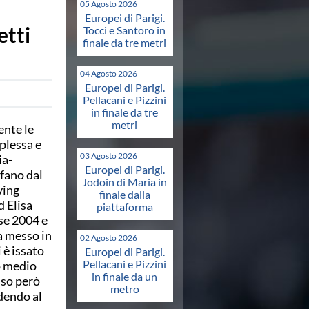
05 Agosto 2026
Europei di Parigi.
etti
Tocci e Santoro in
finale da tre metri
04 Agosto 2026
Europei di Parigi.
Pellacani e Pizzini
in finale da tre
metri
ente le
mplessa e
03 Agosto 2026
ia-
Europei di Parigi.
ffano dal
Jodoin di Maria in
ving
finale dalla
d Elisa
piattaforma
sse 2004 e
a messo in
02 Agosto 2026
 è issato
Europei di Parigi.
Pellacani e Pizzini
o medio
in finale da un
sso però
metro
ndendo al