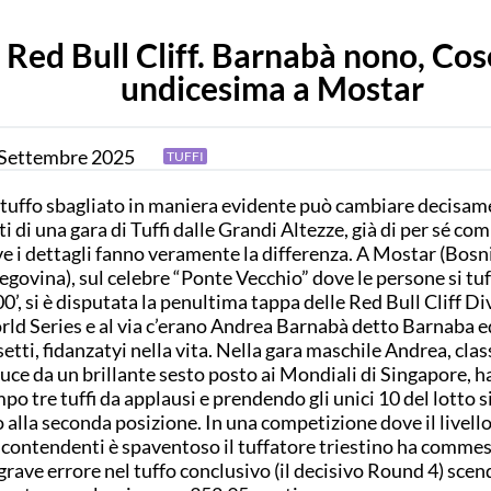
Red Bull Cliff. Barnabà nono, Cos
undicesima a Mostar
Settembre
2025
TUFFI
tuffo sbagliato in maniera evidente può cambiare decisam
ti di una gara di Tuffi dalle Grandi Altezze, già di per sé co
e i dettagli fanno veramente la differenza. A Mostar (Bosn
egovina), sul celebre “Ponte Vecchio” dove le persone si tu
0’, si è disputata la penultima tappa delle Red Bull Cliff Di
ld Series e al via c’erano Andrea Barnabà detto Barnaba e
etti, fidanzatyi nella vita. Nella gara maschile Andrea, cla
uce da un brillante sesto posto ai Mondiali di Singapore, h
po tre tuffi da applausi e prendendo gli unici 10 del lotto si
o alla seconda posizione. In una competizione dove il livell
 contendenti è spaventoso il tuffatore triestino ha comme
grave errore nel tuffo conclusivo (il decisivo Round 4) sce