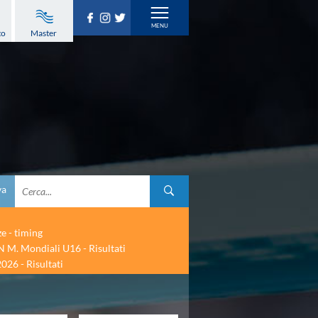
to
Master
va
ze - timing
 M. Mondiali U16 - Risultati
026 - Risultati