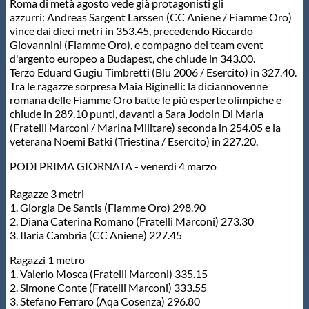
Roma di metà agosto vede già protagonisti gli
azzurri: Andreas Sargent Larssen (CC Aniene / Fiamme Oro)
Master
vince dai dieci metri in 353.45, precedendo Riccardo
Giovannini (Fiamme Oro), e compagno del team event
d'argento europeo a Budapest, che chiude in 343.00.
Formazione
Terzo Eduard Gugiu Timbretti (Blu 2006 / Esercito) in 327.40.
Tra le ragazze sorpresa Maia Biginelli: la diciannovenne
romana delle Fiamme Oro batte le più esperte olimpiche e
GUG
chiude in 289.10 punti, davanti a Sara Jodoin Di Maria
(Fratelli Marconi / Marina Militare) seconda in 254.05 e la
veterana Noemi Batki (Triestina / Esercito) in 227.20.
Scuole Nuoto
PODI PRIMA GIORNATA - venerdì 4 marzo
Ragazze 3 metri
Propaganda
1. Giorgia De Santis (Fiamme Oro) 298.90
2. Diana Caterina Romano (Fratelli Marconi) 273.30
3. Ilaria Cambria (CC Aniene) 227.45
Centri Federali
Ragazzi 1 metro
1. Valerio Mosca (Fratelli Marconi) 335.15
Area Legislativa
2. Simone Conte (Fratelli Marconi) 333.55
3. Stefano Ferraro (Aqa Cosenza) 296.80