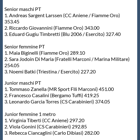
Protezione Civile
Senior maschi PT
1. Andreas Sargent Larssen (CC Aniene / Fiamme Oro)
353.45
Qualità
2. Riccardo Giovannini (Fiamme Oro) 343.00
3. Eduard Gugiu Timbretti (Blu 2006 / Esercito) 327.40
Sostenibilità
Senior femmine PT
1. Maia Biginelli (Fiamme Oro) 289.10
2. Sara Jodoin Di Maria (Fratelli Marconi / Marina Militare)
Privacy
254.05
3. Noemi Batki (Triestina / Esercito) 227.20
Cookie Policy
Junior maschi PT
1. Tommaso Zanella (MR Sport Flli Marconi) 451.00
2. Francesco Casalini (Bergamo Tuffi) 419.25
Archivio News
3. Leonardo Garcia Torres (CS Carabinieri) 374.05
Junior femmine 1 metro
Flash News
1. Virginia Tiberti (CC Aniene) 297.20
2. Viola Gonini (CS Carabinieri) 292.85
3. Rebecca Ciancaglini (Carlo Dibiasi) 282.00