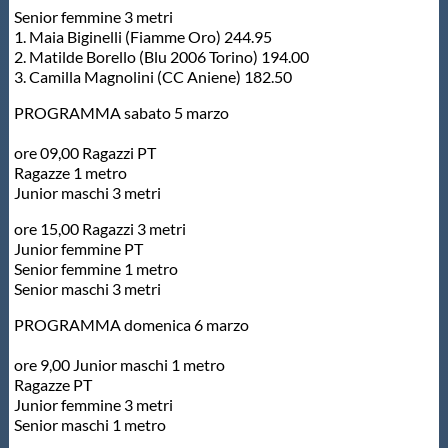
Galleria fotografica
Senior femmine 3 metri
1. Maia Biginelli (Fiamme Oro) 244.95
2. Matilde Borello (Blu 2006 Torino) 194.00
Videogallery
3. Camilla Magnolini (CC Aniene) 182.50
PROGRAMMA sabato 5 marzo
Intranet
ore 09,00 Ragazzi PT
Ragazze 1 metro
Webmail
Junior maschi 3 metri
ore 15,00 Ragazzi 3 metri
Contatti
Junior femmine PT
Senior femmine 1 metro
Senior maschi 3 metri
Mappa del sito
PROGRAMMA domenica 6 marzo
ore 9,00 Junior maschi 1 metro
Ragazze PT
Junior femmine 3 metri
Senior maschi 1 metro