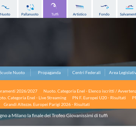
Nuoto
Pallanuoto
Tuffi
Artistico
Fondo
Salvamen
Scuole Nuoto
Propaganda
Centri Federali
Area Legislati
seramenti 2026/2027
Nuoto. Categoria Enel - Elenco iscritti / Avverten
to. Categoria Enel - Live Streaming
PN F. Europei U20 - Risultati
PN
Grandi Altezze. Europei Parigi 2026 - Risultati
ugno a Milano la finale del Trofeo Giovanissimi di tuffi