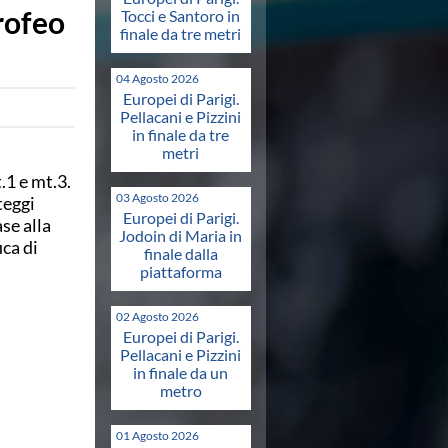
Trofeo
Tocci e Santoro in
finale da tre metri
04 Agosto 2026
Europei di Parigi.
Pellacani e Pizzini
in finale da tre
metri
.1 e mt.3.
03 Agosto 2026
teggi
Europei di Parigi.
se alla
Jodoin di Maria in
ica di
finale dalla
piattaforma
02 Agosto 2026
Europei di Parigi.
Pellacani e Pizzini
in finale da un
metro
01 Agosto 2026