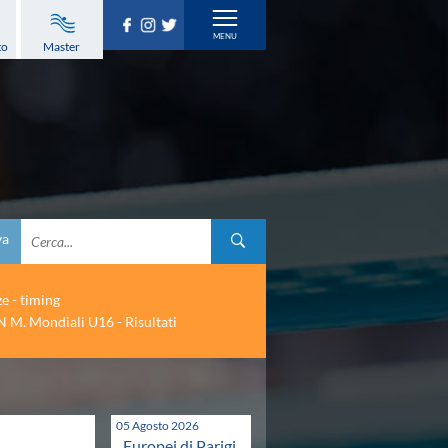
to
Master
va
ze - timing
 M. Mondiali U16 - Risultati
05 Agosto 2026
Europei di Parigi.